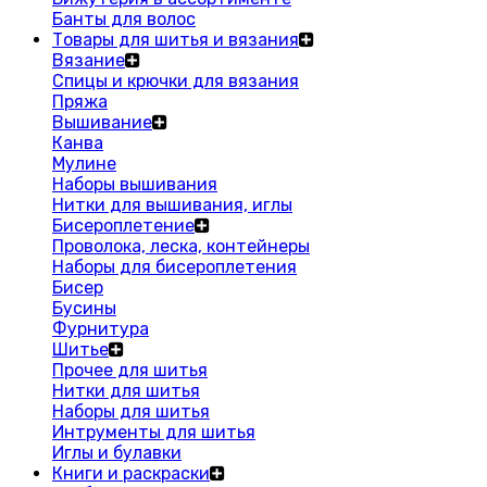
Банты для волос
Товары для шитья и вязания
Вязание
Спицы и крючки для вязания
Пряжа
Вышивание
Канва
Мулине
Наборы вышивания
Нитки для вышивания, иглы
Бисероплетение
Проволока, леска, контейнеры
Наборы для бисероплетения
Бисер
Бусины
Фурнитура
Шитье
Прочее для шитья
Нитки для шитья
Наборы для шитья
Интрументы для шитья
Иглы и булавки
Книги и раскраски