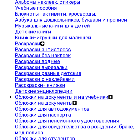
Альбомы наклеек, стикеры
Учебные пособия
Блокноты- активити, кросворды,
Азбука для дошкольников, буквари и прописи
Музыкальные книги для детей
Детские книги
Книжки-игрушки для малышей
Раскраски
Раскраски антистресс
Раскраски без наклеек
Раскраски водные
Раскраски вырезалки
Раскраски разные детские
Раскраски с наклейками
Расскраски- книжки
Детские энциклопедии
Обложки на документы и на учебники
Обложки на документы
Обложки для автодокументов
Обложки для паспорта
Обложки для пенсионного удостоверения
Обложки для свидетельства о рождении, браке,
мед.полиса
Обложки для студентов