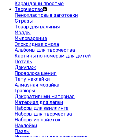
Карандаши простые
Творчество
Пенопластовые заготовки
Стразы
Товар для валяния
Молды
Мыловарение
Эпоксидная смола
Альбомы для творчества
Картины по номерам для детей
Поталь
Декупаж
Проволока шенил
Тату наклейки
Алмазная мозайка
Гравюры
Декоративный материал
Материал для лепки
Наборы для квиллинга
Наборы для творчества
Наборы из пайеток
Наклейки
Пазлы