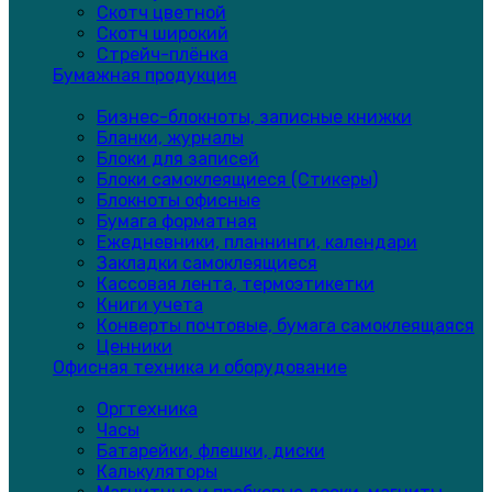
Скотч цветной
Скотч широкий
Стрейч-плёнка
Бумажная продукция
Бизнес-блокноты, записные книжки
Бланки, журналы
Блоки для записей
Блоки самоклеящиеся (Стикеры)
Блокноты офисные
Бумага форматная
Ежедневники, планнинги, календари
Закладки самоклеящиеся
Кассовая лента, термоэтикетки
Книги учета
Конверты почтовые, бумага самоклеящаяся
Ценники
Офисная техника и оборудование
Оргтехника
Часы
Батарейки, флешки, диски
Калькуляторы