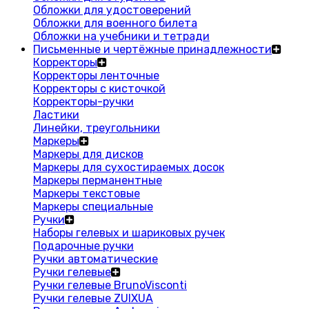
Обложки для удостоверений
Обложки для военного билета
Обложки на учебники и тетради
Письменные и чертёжные принадлежности
Корректоры
Корректоры ленточные
Корректоры с кисточкой
Корректоры-ручки
Ластики
Линейки, треугольники
Маркеры
Маркеры для дисков
Маркеры для сухостираемых досок
Маркеры перманентные
Маркеры текстовые
Маркеры специальные
Ручки
Наборы гелевых и шариковых ручек
Подарочные ручки
Ручки автоматические
Ручки гелевые
Ручки гелевые BrunoVisconti
Ручки гелевые ZUIXUA