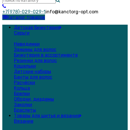
+7(978)-029-029-1
info@kanctorg-opt.com
Каталог товаров
Детская бижутерия
Серьги
Невидимки
Зажимы для волос
Бижутерия в ассортименте
Резинки для волос
Кошельки
Детские наборы
Банты для волос
Расчёски
Кольца
Брелки
Ободки, диадемы
Заколки
Браслеты
Товары для шитья и вязания
Вязание