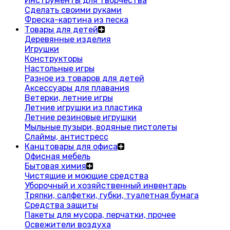
Инструменты для творчества
Сделать своими руками
Фреска-картина из песка
Товары для детей
Деревянные изделия
Игрушки
Конструкторы
Настольные игры
Разное из товаров для детей
Аксессуары для плавания
Ветерки, летние игры
Летние игрушки из пластика
Летние резиновые игрушки
Мыльные пузыри, водяные пистолеты
Слаймы, антистресс
Канцтовары для офиса
Офисная мебель
Бытовая химия
Чистящие и моющие средства
Уборочный и хозяйственный инвентарь
Тряпки, салфетки, губки, туалетная бумага
Средства защиты
Пакеты для мусора, перчатки, прочее
Освежители воздуха