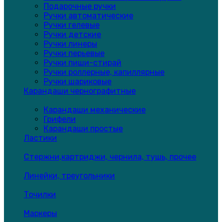
Подарочные ручки
Ручки автоматические
Ручки гелевые
Ручки детские
Ручки линеры
Ручки перьевые
Ручки пиши-стирай
Ручки роллерные, капиллярные
Ручки шариковые
Карандаши чернографитные
Карандаши механические
Грифели
Карандаши простые
Ластики
Стержни,картриджи, чернила, тушь, прочее
Линейки, треугольники
Точилки
Маркеры