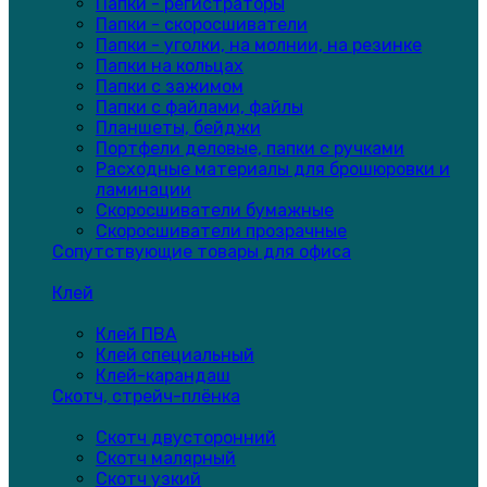
Папки - регистраторы
Папки - скоросшиватели
Папки - уголки, на молнии, на резинке
Папки на кольцах
Папки с зажимом
Папки с файлами, файлы
Планшеты, бейджи
Портфели деловые, папки с ручками
Расходные материалы для брошюровки и
ламинации
Скоросшиватели бумажные
Скоросшиватели прозрачные
Сопутствующие товары для офиса
Клей
Клей ПВА
Клей специальный
Клей-карандаш
Скотч, стрейч-плёнка
Скотч двусторонний
Скотч малярный
Скотч узкий