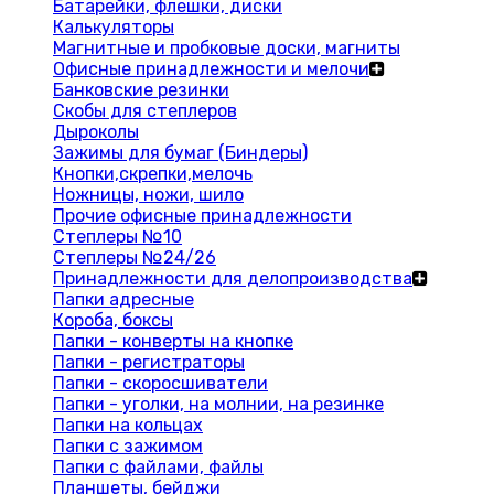
Батарейки, флешки, диски
Калькуляторы
Магнитные и пробковые доски, магниты
Офисные принадлежности и мелочи
Банковские резинки
Скобы для степлеров
Дыроколы
Зажимы для бумаг (Биндеры)
Кнопки,скрепки,мелочь
Ножницы, ножи, шило
Прочие офисные принадлежности
Степлеры №10
Степлеры №24/26
Принадлежности для делопроизводства
Папки адресные
Короба, боксы
Папки - конверты на кнопке
Папки - регистраторы
Папки - скоросшиватели
Папки - уголки, на молнии, на резинке
Папки на кольцах
Папки с зажимом
Папки с файлами, файлы
Планшеты, бейджи