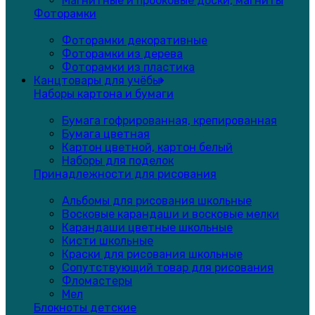
Магнитные и пробковые доски, магниты
Фоторамки
Фоторамки декоративные
Фоторамки из дерева
Фоторамки из пластика
Канцтовары для учёбы
Наборы картона и бумаги
Бумага гофрированная, крепированная
Бумага цветная
Картон цветной, картон белый
Наборы для поделок
Принадлежности для рисования
Альбомы для рисования школьные
Восковые карандаши и восковые мелки
Карандаши цветные школьные
Кисти школьные
Краски для рисования школьные
Сопутствующий товар для рисования
Фломастеры
Мел
Блокноты детские