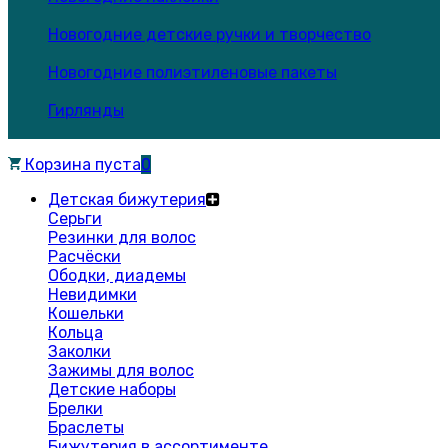
Новогодние детские ручки и творчество
Новогодние полиэтиленовые пакеты
Гирлянды
Корзина пуста
0
Детская бижутерия
Серьги
Резинки для волос
Расчёски
Ободки, диадемы
Невидимки
Кошельки
Кольца
Заколки
Зажимы для волос
Детские наборы
Брелки
Браслеты
Бижутерия в ассортименте