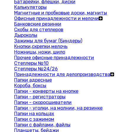
Батарейки, флешки, диски
Калькуляторы
Магнитные и пробковые доски, магниты
Офисные принадлежности и мелочи
Банковские резинки
Скобы для степлеров
Дыроколы
Зажимы для бумаг (Биндеры)
Кнопки,скрепки,мелочь
Ножницы, ножи, шило
Прочие офисные принадлежности
Степлеры №10
Степлеры №24/26
Принадлежности для делопроизводства
Папки адресные
Короба, боксы
Папки - конверты на кнопке
Папки - регистраторы
Папки - скоросшиватели
Папки - уголки, на молнии, на резинке
Папки на кольцах
Папки с зажимом
Папки с файлами, файлы
Планшеты, бейджи