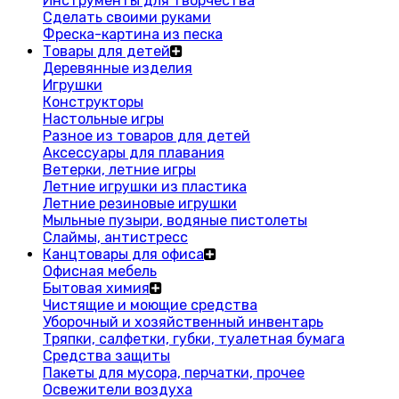
Инструменты для творчества
Сделать своими руками
Фреска-картина из песка
Товары для детей
Деревянные изделия
Игрушки
Конструкторы
Настольные игры
Разное из товаров для детей
Аксессуары для плавания
Ветерки, летние игры
Летние игрушки из пластика
Летние резиновые игрушки
Мыльные пузыри, водяные пистолеты
Слаймы, антистресс
Канцтовары для офиса
Офисная мебель
Бытовая химия
Чистящие и моющие средства
Уборочный и хозяйственный инвентарь
Тряпки, салфетки, губки, туалетная бумага
Средства защиты
Пакеты для мусора, перчатки, прочее
Освежители воздуха