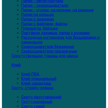
Папки - регистраторы
Папки - скоросшиватели
Папки - уголки, на молнии, на резинке
Папки на кольцах
Папки с зажимом
Папки с файлами, файлы
Планшеты, бейджи
Портфели деловые, папки с ручками
Расходные материалы для брошюровки и
ламинации
Скоросшиватели бумажные
Скоросшиватели прозрачные
Сопутствующие товары для офиса
Клей
Клей ПВА
Клей специальный
Клей-карандаш
Скотч, стрейч-плёнка
Скотч двусторонний
Скотч малярный
Скотч узкий