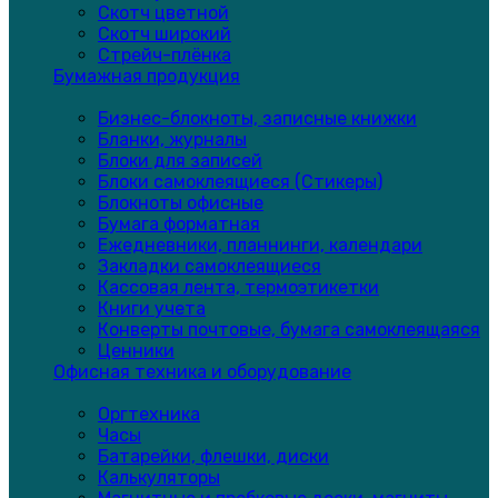
Скотч цветной
Скотч широкий
Стрейч-плёнка
Бумажная продукция
Бизнес-блокноты, записные книжки
Бланки, журналы
Блоки для записей
Блоки самоклеящиеся (Стикеры)
Блокноты офисные
Бумага форматная
Ежедневники, планнинги, календари
Закладки самоклеящиеся
Кассовая лента, термоэтикетки
Книги учета
Конверты почтовые, бумага самоклеящаяся
Ценники
Офисная техника и оборудование
Оргтехника
Часы
Батарейки, флешки, диски
Калькуляторы