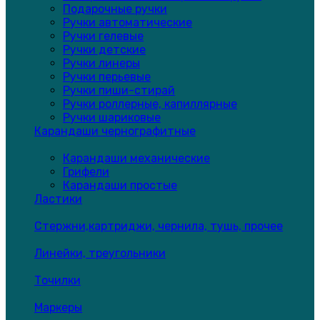
Подарочные ручки
Ручки автоматические
Ручки гелевые
Ручки детские
Ручки линеры
Ручки перьевые
Ручки пиши-стирай
Ручки роллерные, капиллярные
Ручки шариковые
Карандаши чернографитные
Карандаши механические
Грифели
Карандаши простые
Ластики
Стержни,картриджи, чернила, тушь, прочее
Линейки, треугольники
Точилки
Маркеры