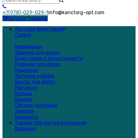
+7(978)-029-029-1
info@kanctorg-opt.com
Каталог товаров
Детская бижутерия
Серьги
Невидимки
Зажимы для волос
Бижутерия в ассортименте
Резинки для волос
Кошельки
Детские наборы
Банты для волос
Расчёски
Кольца
Брелки
Ободки, диадемы
Заколки
Браслеты
Товары для шитья и вязания
Вязание