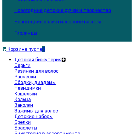
Новогодние детские ручки и творчество
Новогодние полиэтиленовые пакеты
Гирлянды
Корзина пуста
0
Детская бижутерия
Серьги
Резинки для волос
Расчёски
Ободки, диадемы
Невидимки
Кошельки
Кольца
Заколки
Зажимы для волос
Детские наборы
Брелки
Браслеты
Бижутерия в ассортименте