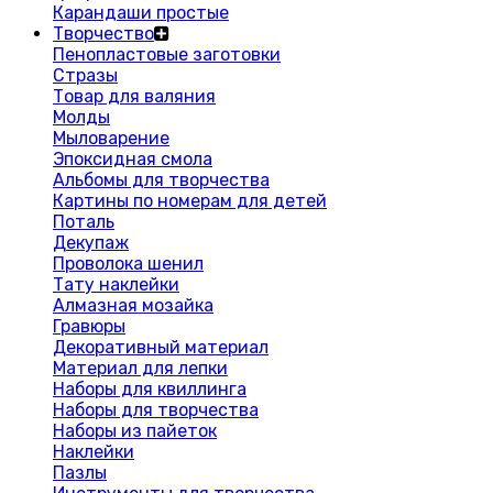
Карандаши простые
Творчество
Пенопластовые заготовки
Стразы
Товар для валяния
Молды
Мыловарение
Эпоксидная смола
Альбомы для творчества
Картины по номерам для детей
Поталь
Декупаж
Проволока шенил
Тату наклейки
Алмазная мозайка
Гравюры
Декоративный материал
Материал для лепки
Наборы для квиллинга
Наборы для творчества
Наборы из пайеток
Наклейки
Пазлы