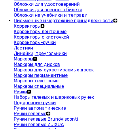
Обложки для удостоверений
Обложки для военного билета
Обложки на учебники и тетради
Письменные и чертёжные принадлежности
Корректоры
Корректоры ленточные
Корректоры с кисточкой
Корректоры-ручки
Ластики
Линейки, треугольники
Маркеры
Маркеры для дисков
Маркеры для сухостираемых досок
Маркеры перманентные
Маркеры текстовые
Маркеры специальные
Ручки
Наборы гелевых и шариковых ручек
Подарочные ручки
Ручки автоматические
Ручки гелевые
Ручки гелевые BrunoVisconti
Ручки гелевые ZUIXUA