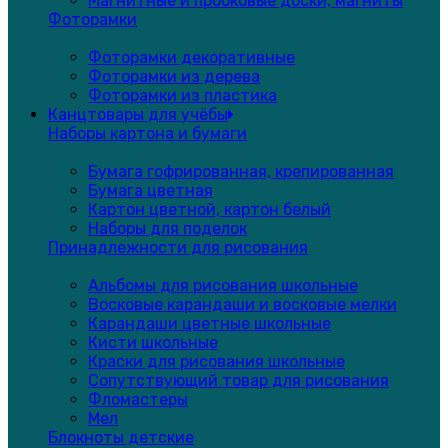
Магнитные и пробковые доски, магниты
Фоторамки
Фоторамки декоративные
Фоторамки из дерева
Фоторамки из пластика
Канцтовары для учёбы
Наборы картона и бумаги
Бумага гофрированная, крепированная
Бумага цветная
Картон цветной, картон белый
Наборы для поделок
Принадлежности для рисования
Альбомы для рисования школьные
Восковые карандаши и восковые мелки
Карандаши цветные школьные
Кисти школьные
Краски для рисования школьные
Сопутствующий товар для рисования
Фломастеры
Мел
Блокноты детские