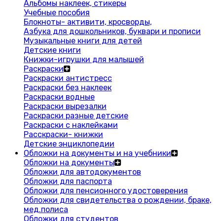
Альбомы наклеек, стикеры
Учебные пособия
Блокноты- активити, кросворды,
Азбука для дошкольников, буквари и прописи
Музыкальные книги для детей
Детские книги
Книжки-игрушки для малышей
Раскраски
Раскраски антистресс
Раскраски без наклеек
Раскраски водные
Раскраски вырезалки
Раскраски разные детские
Раскраски с наклейками
Расскраски- книжки
Детские энциклопедии
Обложки на документы и на учебники
Обложки на документы
Обложки для автодокументов
Обложки для паспорта
Обложки для пенсионного удостоверения
Обложки для свидетельства о рождении, браке,
мед.полиса
Обложки для студентов