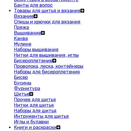
Банты для волос
Товары для шитья и вязания
Вязание
Спицы и крючки для вязания
Пряжа
Вышивание
Канва
Мулине
Наборы вышивания
Нитки для вышивания, иглы
Бисероплетение
Проволока, леска, контейнеры
Наборы для бисероплетения
Бисер
Бусины
Фурнитура
Шитье
Прочее для шитья
Нитки для шитья
Наборы для шитья
Интрументы для шитья
Иглы и булавки
Книги и раскраски