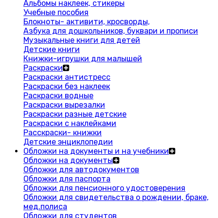
Альбомы наклеек, стикеры
Учебные пособия
Блокноты- активити, кросворды,
Азбука для дошкольников, буквари и прописи
Музыкальные книги для детей
Детские книги
Книжки-игрушки для малышей
Раскраски
Раскраски антистресс
Раскраски без наклеек
Раскраски водные
Раскраски вырезалки
Раскраски разные детские
Раскраски с наклейками
Расскраски- книжки
Детские энциклопедии
Обложки на документы и на учебники
Обложки на документы
Обложки для автодокументов
Обложки для паспорта
Обложки для пенсионного удостоверения
Обложки для свидетельства о рождении, браке,
мед.полиса
Обложки для студентов