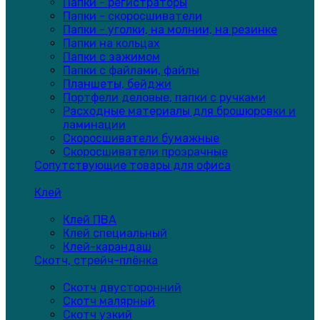
Папки - регистраторы
Папки - скоросшиватели
Папки - уголки, на молнии, на резинке
Папки на кольцах
Папки с зажимом
Папки с файлами, файлы
Планшеты, бейджи
Портфели деловые, папки с ручками
Расходные материалы для брошюровки и
ламинации
Скоросшиватели бумажные
Скоросшиватели прозрачные
Сопутствующие товары для офиса
Клей
Клей ПВА
Клей специальный
Клей-карандаш
Скотч, стрейч-плёнка
Скотч двусторонний
Скотч малярный
Скотч узкий