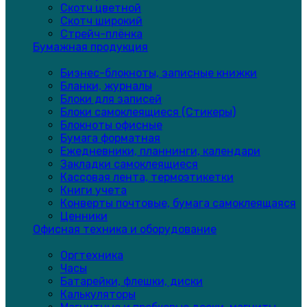
Скотч цветной
Скотч широкий
Стрейч-плёнка
Бумажная продукция
Бизнес-блокноты, записные книжки
Бланки, журналы
Блоки для записей
Блоки самоклеящиеся (Стикеры)
Блокноты офисные
Бумага форматная
Ежедневники, планнинги, календари
Закладки самоклеящиеся
Кассовая лента, термоэтикетки
Книги учета
Конверты почтовые, бумага самоклеящаяся
Ценники
Офисная техника и оборудование
Оргтехника
Часы
Батарейки, флешки, диски
Калькуляторы