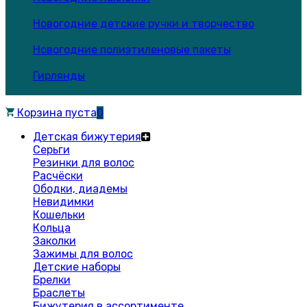
Новогодние детские ручки и творчество
Новогодние полиэтиленовые пакеты
Гирлянды
Корзина пуста
0
Детская бижутерия
Серьги
Резинки для волос
Расчёски
Ободки, диадемы
Невидимки
Кошельки
Кольца
Заколки
Зажимы для волос
Детские наборы
Брелки
Браслеты
Бижутерия в ассортименте