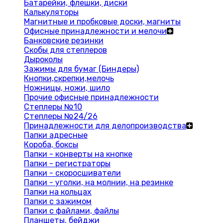
Батарейки, флешки, диски
Калькуляторы
Магнитные и пробковые доски, магниты
Офисные принадлежности и мелочи
Банковские резинки
Скобы для степлеров
Дыроколы
Зажимы для бумаг (Биндеры)
Кнопки,скрепки,мелочь
Ножницы, ножи, шило
Прочие офисные принадлежности
Степлеры №10
Степлеры №24/26
Принадлежности для делопроизводства
Папки адресные
Короба, боксы
Папки - конверты на кнопке
Папки - регистраторы
Папки - скоросшиватели
Папки - уголки, на молнии, на резинке
Папки на кольцах
Папки с зажимом
Папки с файлами, файлы
Планшеты, бейджи