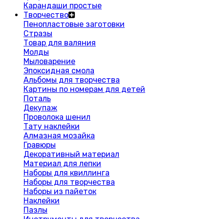
Карандаши простые
Творчество
Пенопластовые заготовки
Стразы
Товар для валяния
Молды
Мыловарение
Эпоксидная смола
Альбомы для творчества
Картины по номерам для детей
Поталь
Декупаж
Проволока шенил
Тату наклейки
Алмазная мозайка
Гравюры
Декоративный материал
Материал для лепки
Наборы для квиллинга
Наборы для творчества
Наборы из пайеток
Наклейки
Пазлы