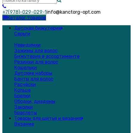
+7(978)-029-029-1
info@kanctorg-opt.com
Каталог товаров
Детская бижутерия
Серьги
Невидимки
Зажимы для волос
Бижутерия в ассортименте
Резинки для волос
Кошельки
Детские наборы
Банты для волос
Расчёски
Кольца
Брелки
Ободки, диадемы
Заколки
Браслеты
Товары для шитья и вязания
Вязание