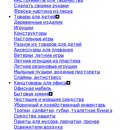
Инструменты для творчества
Сделать своими руками
Фреска-картина из песка
Товары для детей
Деревянные изделия
Игрушки
Конструкторы
Настольные игры
Разное из товаров для детей
Аксессуары для плавания
Ветерки, летние игры
Летние игрушки из пластика
Летние резиновые игрушки
Мыльные пузыри, водяные пистолеты
Слаймы, антистресс
Канцтовары для офиса
Офисная мебель
Бытовая химия
Чистящие и моющие средства
Уборочный и хозяйственный инвентарь
Тряпки, салфетки, губки, туалетная бумага
Средства защиты
Пакеты для мусора, перчатки, прочее
Освежители воздуха