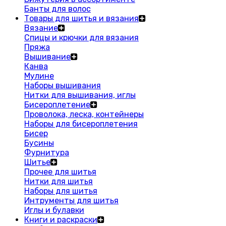
Банты для волос
Товары для шитья и вязания
Вязание
Спицы и крючки для вязания
Пряжа
Вышивание
Канва
Мулине
Наборы вышивания
Нитки для вышивания, иглы
Бисероплетение
Проволока, леска, контейнеры
Наборы для бисероплетения
Бисер
Бусины
Фурнитура
Шитье
Прочее для шитья
Нитки для шитья
Наборы для шитья
Интрументы для шитья
Иглы и булавки
Книги и раскраски