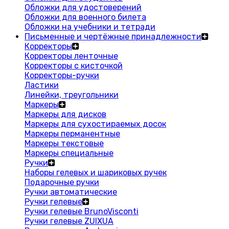
Обложки для удостоверений
Обложки для военного билета
Обложки на учебники и тетради
Письменные и чертёжные принадлежности
Корректоры
Корректоры ленточные
Корректоры с кисточкой
Корректоры-ручки
Ластики
Линейки, треугольники
Маркеры
Маркеры для дисков
Маркеры для сухостираемых досок
Маркеры перманентные
Маркеры текстовые
Маркеры специальные
Ручки
Наборы гелевых и шариковых ручек
Подарочные ручки
Ручки автоматические
Ручки гелевые
Ручки гелевые BrunoVisconti
Ручки гелевые ZUIXUA