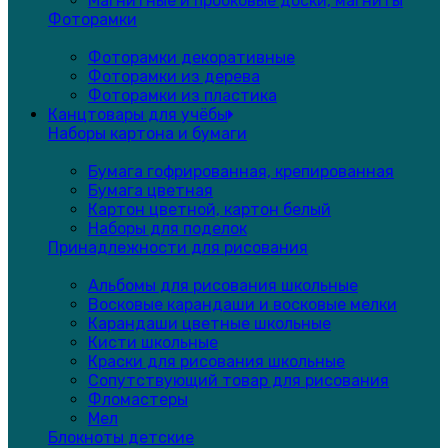
Магнитные и пробковые доски, магниты
Фоторамки
Фоторамки декоративные
Фоторамки из дерева
Фоторамки из пластика
Канцтовары для учёбы
Наборы картона и бумаги
Бумага гофрированная, крепированная
Бумага цветная
Картон цветной, картон белый
Наборы для поделок
Принадлежности для рисования
Альбомы для рисования школьные
Восковые карандаши и восковые мелки
Карандаши цветные школьные
Кисти школьные
Краски для рисования школьные
Сопутствующий товар для рисования
Фломастеры
Мел
Блокноты детские