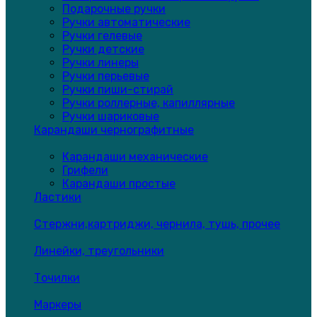
Подарочные ручки
Ручки автоматические
Ручки гелевые
Ручки детские
Ручки линеры
Ручки перьевые
Ручки пиши-стирай
Ручки роллерные, капиллярные
Ручки шариковые
Карандаши чернографитные
Карандаши механические
Грифели
Карандаши простые
Ластики
Стержни,картриджи, чернила, тушь, прочее
Линейки, треугольники
Точилки
Маркеры