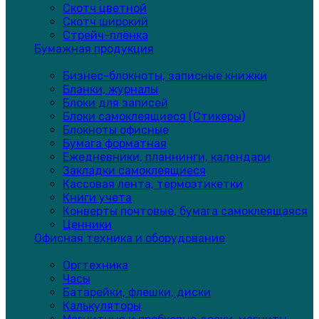
Скотч цветной
Скотч широкий
Стрейч-плёнка
Бумажная продукция
Бизнес-блокноты, записные книжки
Бланки, журналы
Блоки для записей
Блоки самоклеящиеся (Стикеры)
Блокноты офисные
Бумага форматная
Ежедневники, планнинги, календари
Закладки самоклеящиеся
Кассовая лента, термоэтикетки
Книги учета
Конверты почтовые, бумага самоклеящаяся
Ценники
Офисная техника и оборудование
Оргтехника
Часы
Батарейки, флешки, диски
Калькуляторы