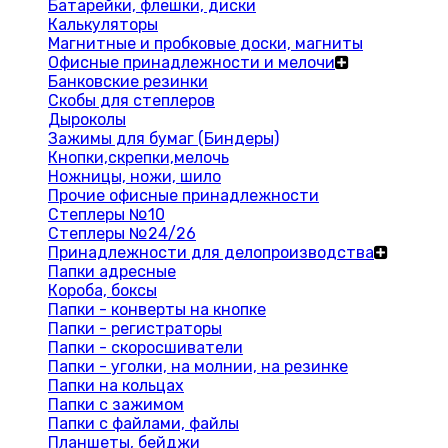
Батарейки, флешки, диски
Калькуляторы
Магнитные и пробковые доски, магниты
Офисные принадлежности и мелочи
Банковские резинки
Скобы для степлеров
Дыроколы
Зажимы для бумаг (Биндеры)
Кнопки,скрепки,мелочь
Ножницы, ножи, шило
Прочие офисные принадлежности
Степлеры №10
Степлеры №24/26
Принадлежности для делопроизводства
Папки адресные
Короба, боксы
Папки - конверты на кнопке
Папки - регистраторы
Папки - скоросшиватели
Папки - уголки, на молнии, на резинке
Папки на кольцах
Папки с зажимом
Папки с файлами, файлы
Планшеты, бейджи