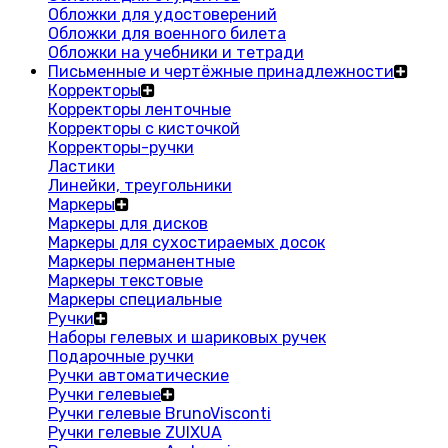
Обложки для удостоверений
Обложки для военного билета
Обложки на учебники и тетради
Письменные и чертёжные принадлежности
Корректоры
Корректоры ленточные
Корректоры с кисточкой
Корректоры-ручки
Ластики
Линейки, треугольники
Маркеры
Маркеры для дисков
Маркеры для сухостираемых досок
Маркеры перманентные
Маркеры текстовые
Маркеры специальные
Ручки
Наборы гелевых и шариковых ручек
Подарочные ручки
Ручки автоматические
Ручки гелевые
Ручки гелевые BrunoVisconti
Ручки гелевые ZUIXUA