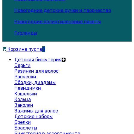
Новогодние детские ручки и творчество
Новогодние полиэтиленовые пакеты
Гирлянды
Корзина пуста
0
Детская бижутерия
Серьги
Резинки для волос
Расчёски
Ободки, диадемы
Невидимки
Кошельки
Кольца
Заколки
Зажимы для волос
Детские наборы
Брелки
Браслеты
Бижутерия в ассортименте