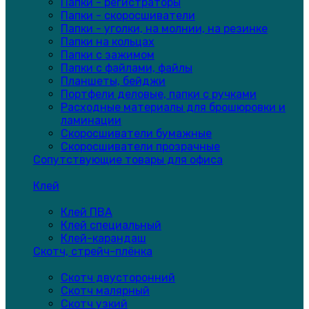
Папки - регистраторы
Папки - скоросшиватели
Папки - уголки, на молнии, на резинке
Папки на кольцах
Папки с зажимом
Папки с файлами, файлы
Планшеты, бейджи
Портфели деловые, папки с ручками
Расходные материалы для брошюровки и
ламинации
Скоросшиватели бумажные
Скоросшиватели прозрачные
Сопутствующие товары для офиса
Клей
Клей ПВА
Клей специальный
Клей-карандаш
Скотч, стрейч-плёнка
Скотч двусторонний
Скотч малярный
Скотч узкий