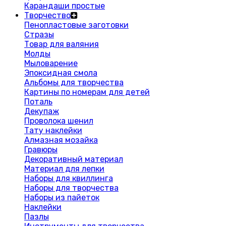
Карандаши простые
Творчество
Пенопластовые заготовки
Стразы
Товар для валяния
Молды
Мыловарение
Эпоксидная смола
Альбомы для творчества
Картины по номерам для детей
Поталь
Декупаж
Проволока шенил
Тату наклейки
Алмазная мозайка
Гравюры
Декоративный материал
Материал для лепки
Наборы для квиллинга
Наборы для творчества
Наборы из пайеток
Наклейки
Пазлы