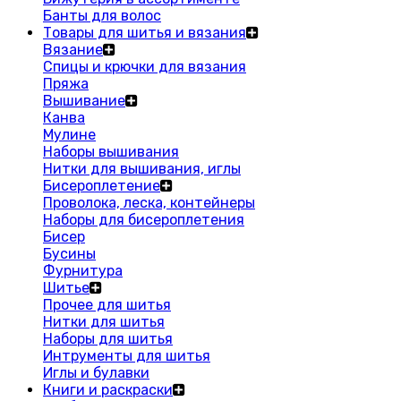
Банты для волос
Товары для шитья и вязания
Вязание
Спицы и крючки для вязания
Пряжа
Вышивание
Канва
Мулине
Наборы вышивания
Нитки для вышивания, иглы
Бисероплетение
Проволока, леска, контейнеры
Наборы для бисероплетения
Бисер
Бусины
Фурнитура
Шитье
Прочее для шитья
Нитки для шитья
Наборы для шитья
Интрументы для шитья
Иглы и булавки
Книги и раскраски