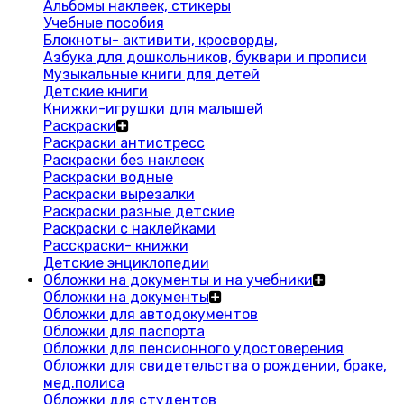
Альбомы наклеек, стикеры
Учебные пособия
Блокноты- активити, кросворды,
Азбука для дошкольников, буквари и прописи
Музыкальные книги для детей
Детские книги
Книжки-игрушки для малышей
Раскраски
Раскраски антистресс
Раскраски без наклеек
Раскраски водные
Раскраски вырезалки
Раскраски разные детские
Раскраски с наклейками
Расскраски- книжки
Детские энциклопедии
Обложки на документы и на учебники
Обложки на документы
Обложки для автодокументов
Обложки для паспорта
Обложки для пенсионного удостоверения
Обложки для свидетельства о рождении, браке,
мед.полиса
Обложки для студентов