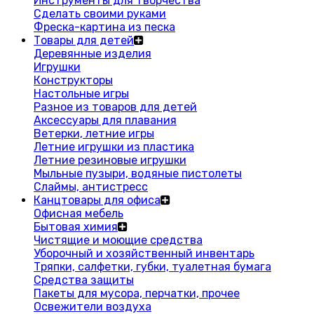
Инструменты для творчества
Сделать своими руками
Фреска-картина из песка
Товары для детей
Деревянные изделия
Игрушки
Конструкторы
Настольные игры
Разное из товаров для детей
Аксессуары для плавания
Ветерки, летние игры
Летние игрушки из пластика
Летние резиновые игрушки
Мыльные пузыри, водяные пистолеты
Слаймы, антистресс
Канцтовары для офиса
Офисная мебель
Бытовая химия
Чистящие и моющие средства
Уборочный и хозяйственный инвентарь
Тряпки, салфетки, губки, туалетная бумага
Средства защиты
Пакеты для мусора, перчатки, прочее
Освежители воздуха