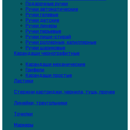
Подарочные ручки
Ручки автоматические
Ручки гелевые
Ручки детские
Ручки линеры
Ручки перьевые
Ручки пиши-стирай
Ручки роллерные, капиллярные
Ручки шариковые
Карандаши чернографитные
Карандаши механические
Грифели
Карандаши простые
Ластики
Стержни,картриджи, чернила, тушь, прочее
Линейки, треугольники
Точилки
Маркеры