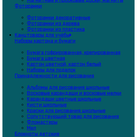
Магнитные и пробковые доски, магниты
Фоторамки
Фоторамки декоративные
Фоторамки из дерева
Фоторамки из пластика
Канцтовары для учёбы
Наборы картона и бумаги
Бумага гофрированная, крепированная
Бумага цветная
Картон цветной, картон белый
Наборы для поделок
Принадлежности для рисования
Альбомы для рисования школьные
Восковые карандаши и восковые мелки
Карандаши цветные школьные
Кисти школьные
Краски для рисования школьные
Сопутствующий товар для рисования
Фломастеры
Мел
Блокноты детские