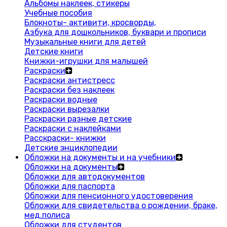
Альбомы наклеек, стикеры
Учебные пособия
Блокноты- активити, кросворды,
Азбука для дошкольников, буквари и прописи
Музыкальные книги для детей
Детские книги
Книжки-игрушки для малышей
Раскраски
Раскраски антистресс
Раскраски без наклеек
Раскраски водные
Раскраски вырезалки
Раскраски разные детские
Раскраски с наклейками
Расскраски- книжки
Детские энциклопедии
Обложки на документы и на учебники
Обложки на документы
Обложки для автодокументов
Обложки для паспорта
Обложки для пенсионного удостоверения
Обложки для свидетельства о рождении, браке,
мед.полиса
Обложки для студентов