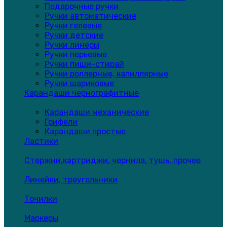
Подарочные ручки
Ручки автоматические
Ручки гелевые
Ручки детские
Ручки линеры
Ручки перьевые
Ручки пиши-стирай
Ручки роллерные, капиллярные
Ручки шариковые
Карандаши чернографитные
Карандаши механические
Грифели
Карандаши простые
Ластики
Стержни,картриджи, чернила, тушь, прочее
Линейки, треугольники
Точилки
Маркеры