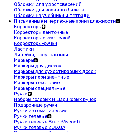
Обложки для удостоверений
Обложки для военного билета
Обложки на учебники и тетради
Письменные и чертёжные принадлежности
Корректоры
Корректоры ленточные
Корректоры с кисточкой
Корректоры-ручки
Ластики
Линейки, треугольники
Маркеры
Маркеры для дисков
Маркеры для сухостираемых досок
Маркеры перманентные
Маркеры текстовые
Маркеры специальные
Ручки
Наборы гелевых и шариковых ручек
Подарочные ручки
Ручки автоматические
Ручки гелевые
Ручки гелевые BrunoVisconti
Ручки гелевые ZUIXUA