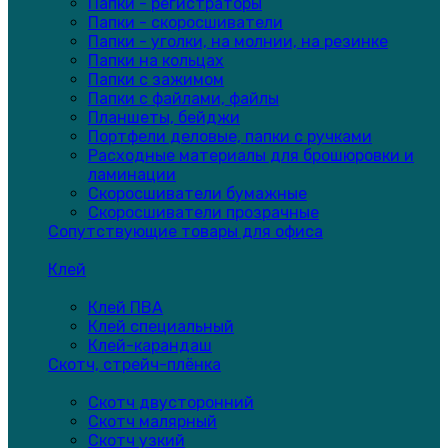
Папки - регистраторы
Папки - скоросшиватели
Папки - уголки, на молнии, на резинке
Папки на кольцах
Папки с зажимом
Папки с файлами, файлы
Планшеты, бейджи
Портфели деловые, папки с ручками
Расходные материалы для брошюровки и
ламинации
Скоросшиватели бумажные
Скоросшиватели прозрачные
Сопутствующие товары для офиса
Клей
Клей ПВА
Клей специальный
Клей-карандаш
Скотч, стрейч-плёнка
Скотч двусторонний
Скотч малярный
Скотч узкий