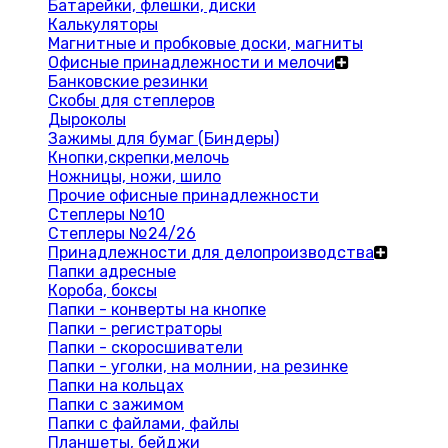
Батарейки, флешки, диски
Калькуляторы
Магнитные и пробковые доски, магниты
Офисные принадлежности и мелочи
Банковские резинки
Скобы для степлеров
Дыроколы
Зажимы для бумаг (Биндеры)
Кнопки,скрепки,мелочь
Ножницы, ножи, шило
Прочие офисные принадлежности
Степлеры №10
Степлеры №24/26
Принадлежности для делопроизводства
Папки адресные
Короба, боксы
Папки - конверты на кнопке
Папки - регистраторы
Папки - скоросшиватели
Папки - уголки, на молнии, на резинке
Папки на кольцах
Папки с зажимом
Папки с файлами, файлы
Планшеты, бейджи