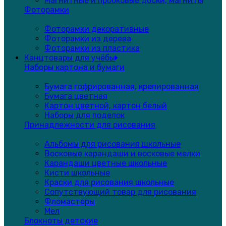
Магнитные и пробковые доски, магниты
Фоторамки
Фоторамки декоративные
Фоторамки из дерева
Фоторамки из пластика
Канцтовары для учёбы
Наборы картона и бумаги
Бумага гофрированная, крепированная
Бумага цветная
Картон цветной, картон белый
Наборы для поделок
Принадлежности для рисования
Альбомы для рисования школьные
Восковые карандаши и восковые мелки
Карандаши цветные школьные
Кисти школьные
Краски для рисования школьные
Сопутствующий товар для рисования
Фломастеры
Мел
Блокноты детские