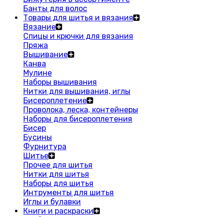
Банты для волос
Товары для шитья и вязания
Вязание
Спицы и крючки для вязания
Пряжа
Вышивание
Канва
Мулине
Наборы вышивания
Нитки для вышивания, иглы
Бисероплетение
Проволока, леска, контейнеры
Наборы для бисероплетения
Бисер
Бусины
Фурнитура
Шитье
Прочее для шитья
Нитки для шитья
Наборы для шитья
Интрументы для шитья
Иглы и булавки
Книги и раскраски