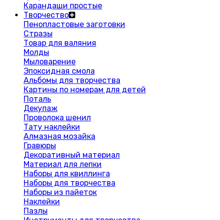
Карандаши простые
Творчество
Пенопластовые заготовки
Стразы
Товар для валяния
Молды
Мыловарение
Эпоксидная смола
Альбомы для творчества
Картины по номерам для детей
Поталь
Декупаж
Проволока шенил
Тату наклейки
Алмазная мозайка
Гравюры
Декоративный материал
Материал для лепки
Наборы для квиллинга
Наборы для творчества
Наборы из пайеток
Наклейки
Пазлы