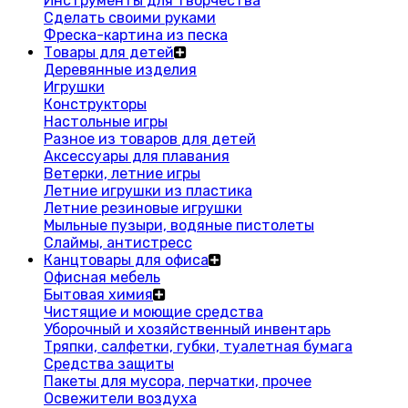
Инструменты для творчества
Сделать своими руками
Фреска-картина из песка
Товары для детей
Деревянные изделия
Игрушки
Конструкторы
Настольные игры
Разное из товаров для детей
Аксессуары для плавания
Ветерки, летние игры
Летние игрушки из пластика
Летние резиновые игрушки
Мыльные пузыри, водяные пистолеты
Слаймы, антистресс
Канцтовары для офиса
Офисная мебель
Бытовая химия
Чистящие и моющие средства
Уборочный и хозяйственный инвентарь
Тряпки, салфетки, губки, туалетная бумага
Средства защиты
Пакеты для мусора, перчатки, прочее
Освежители воздуха