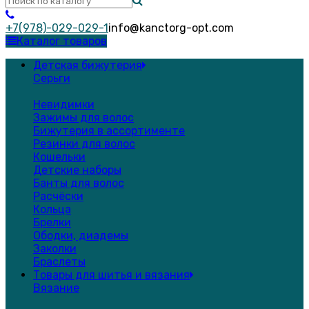
+7(978)-029-029-1
info@kanctorg-opt.com
Каталог товаров
Детская бижутерия
Серьги
Невидимки
Зажимы для волос
Бижутерия в ассортименте
Резинки для волос
Кошельки
Детские наборы
Банты для волос
Расчёски
Кольца
Брелки
Ободки, диадемы
Заколки
Браслеты
Товары для шитья и вязания
Вязание