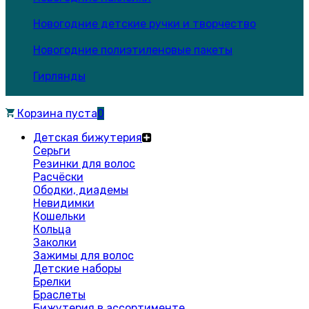
Новогодние детские ручки и творчество
Новогодние полиэтиленовые пакеты
Гирлянды
Корзина пуста
0
Детская бижутерия
Серьги
Резинки для волос
Расчёски
Ободки, диадемы
Невидимки
Кошельки
Кольца
Заколки
Зажимы для волос
Детские наборы
Брелки
Браслеты
Бижутерия в ассортименте