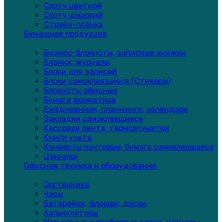
Скотч цветной
Скотч широкий
Стрейч-плёнка
Бумажная продукция
Бизнес-блокноты, записные книжки
Бланки, журналы
Блоки для записей
Блоки самоклеящиеся (Стикеры)
Блокноты офисные
Бумага форматная
Ежедневники, планнинги, календари
Закладки самоклеящиеся
Кассовая лента, термоэтикетки
Книги учета
Конверты почтовые, бумага самоклеящаяся
Ценники
Офисная техника и оборудование
Оргтехника
Часы
Батарейки, флешки, диски
Калькуляторы