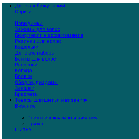
Детская бижутерия
Серьги
Невидимки
Зажимы для волос
Бижутерия в ассортименте
Резинки для волос
Кошельки
Детские наборы
Банты для волос
Расчёски
Кольца
Брелки
Ободки, диадемы
Заколки
Браслеты
Товары для шитья и вязания
Вязание
Спицы и крючки для вязания
Пряжа
Шитье