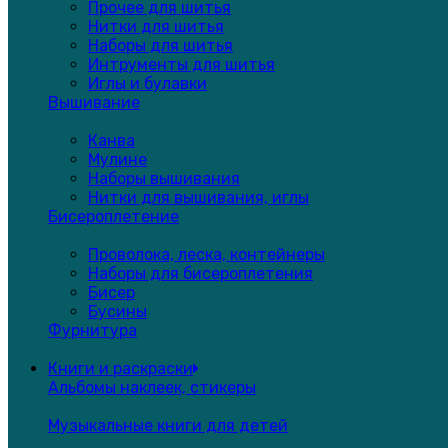
Прочее для шитья
Нитки для шитья
Наборы для шитья
Интрументы для шитья
Иглы и булавки
Вышивание
Канва
Мулине
Наборы вышивания
Нитки для вышивания, иглы
Бисероплетение
Проволока, леска, контейнеры
Наборы для бисероплетения
Бисер
Бусины
Фурнитура
Книги и раскраски
Альбомы наклеек, стикеры
Музыкальные книги для детей