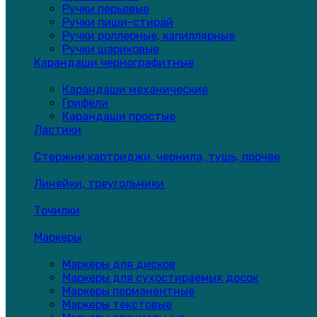
Ручки перьевые
Ручки пиши-стирай
Ручки роллерные, капиллярные
Ручки шариковые
Карандаши чернографитные
Карандаши механические
Грифели
Карандаши простые
Ластики
Стержни,картриджи, чернила, тушь, прочее
Линейки, треугольники
Точилки
Маркеры
Маркеры для дисков
Маркеры для сухостираемых досок
Маркеры перманентные
Маркеры текстовые