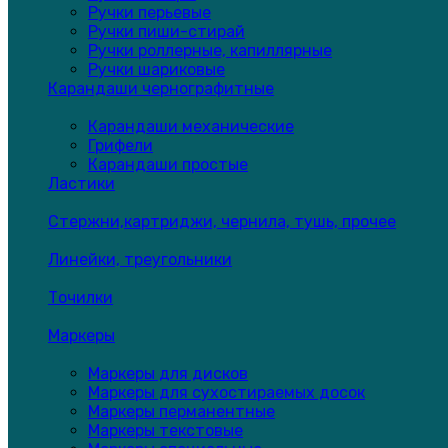
Ручки перьевые
Ручки пиши-стирай
Ручки роллерные, капиллярные
Ручки шариковые
Карандаши чернографитные
Карандаши механические
Грифели
Карандаши простые
Ластики
Стержни,картриджи, чернила, тушь, прочее
Линейки, треугольники
Точилки
Маркеры
Маркеры для дисков
Маркеры для сухостираемых досок
Маркеры перманентные
Маркеры текстовые