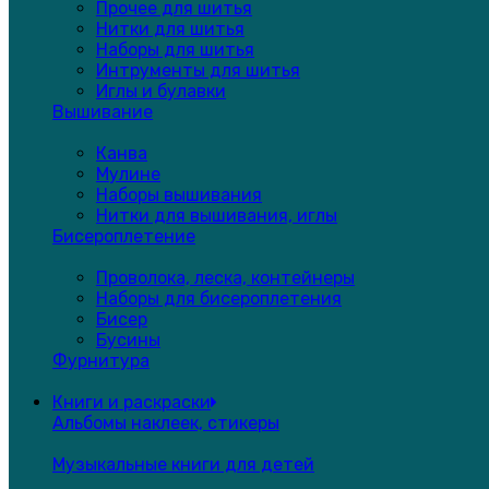
Прочее для шитья
Нитки для шитья
Наборы для шитья
Интрументы для шитья
Иглы и булавки
Вышивание
Канва
Мулине
Наборы вышивания
Нитки для вышивания, иглы
Бисероплетение
Проволока, леска, контейнеры
Наборы для бисероплетения
Бисер
Бусины
Фурнитура
Книги и раскраски
Альбомы наклеек, стикеры
Музыкальные книги для детей