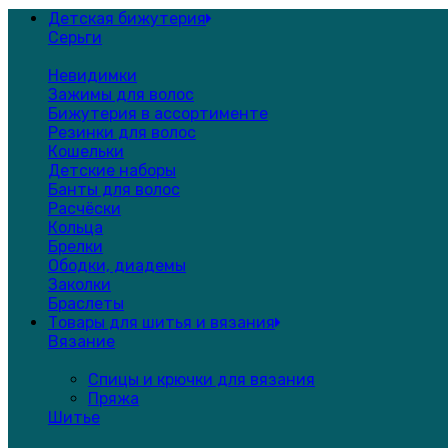
Детская бижутерия
Серьги
Невидимки
Зажимы для волос
Бижутерия в ассортименте
Резинки для волос
Кошельки
Детские наборы
Банты для волос
Расчёски
Кольца
Брелки
Ободки, диадемы
Заколки
Браслеты
Товары для шитья и вязания
Вязание
Спицы и крючки для вязания
Пряжа
Шитье