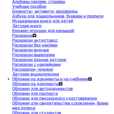
Альбомы наклеек, стикеры
Учебные пособия
Блокноты- активити, кросворды,
Азбука для дошкольников, буквари и прописи
Музыкальные книги для детей
Детские книги
Книжки-игрушки для малышей
Раскраски
Раскраски антистресс
Раскраски без наклеек
Раскраски водные
Раскраски вырезалки
Раскраски разные детские
Раскраски с наклейками
Расскраски- книжки
Детские энциклопедии
Обложки на документы и на учебники
Обложки на документы
Обложки для автодокументов
Обложки для паспорта
Обложки для пенсионного удостоверения
Обложки для свидетельства о рождении, браке,
мед.полиса
Обложки для студентов