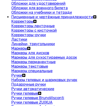
Обложки для удостоверений
Обложки для военного билета
Обложки на учебники и тетради
Письменные и чертёжные принадлежности
Корректоры
Корректоры ленточные
Корректоры с кисточкой
Корректоры-ручки
Ластики
Линейки, треугольники
Маркеры
Маркеры для дисков
Маркеры для сухостираемых досок
Маркеры перманентные
Маркеры текстовые
Маркеры специальные
Ручки
Наборы гелевых и шариковых ручек
Подарочные ручки
Ручки автоматические
Ручки гелевые
Ручки гелевые BrunoVisconti
Ручки гелевые ZUIXUA