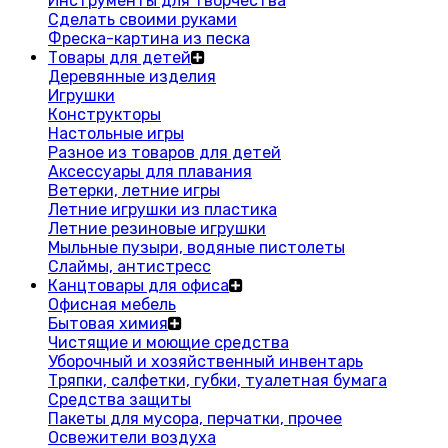
Инструменты для творчества
Сделать своими руками
Фреска-картина из песка
Товары для детей
Деревянные изделия
Игрушки
Конструкторы
Настольные игры
Разное из товаров для детей
Аксессуары для плавания
Ветерки, летние игры
Летние игрушки из пластика
Летние резиновые игрушки
Мыльные пузыри, водяные пистолеты
Слаймы, антистресс
Канцтовары для офиса
Офисная мебель
Бытовая химия
Чистящие и моющие средства
Уборочный и хозяйственный инвентарь
Тряпки, салфетки, губки, туалетная бумага
Средства защиты
Пакеты для мусора, перчатки, прочее
Освежители воздуха