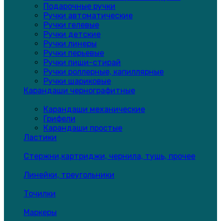
Подарочные ручки
Ручки автоматические
Ручки гелевые
Ручки детские
Ручки линеры
Ручки перьевые
Ручки пиши-стирай
Ручки роллерные, капиллярные
Ручки шариковые
Карандаши чернографитные
Карандаши механические
Грифели
Карандаши простые
Ластики
Стержни,картриджи, чернила, тушь, прочее
Линейки, треугольники
Точилки
Маркеры