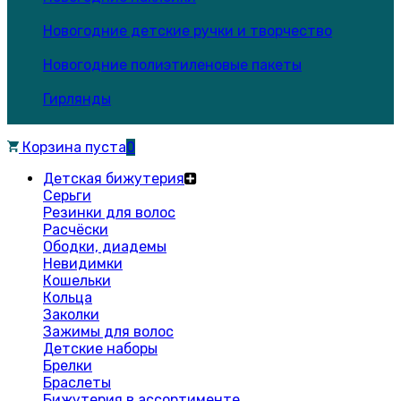
Новогодние детские ручки и творчество
Новогодние полиэтиленовые пакеты
Гирлянды
Корзина пуста
0
Детская бижутерия
Серьги
Резинки для волос
Расчёски
Ободки, диадемы
Невидимки
Кошельки
Кольца
Заколки
Зажимы для волос
Детские наборы
Брелки
Браслеты
Бижутерия в ассортименте