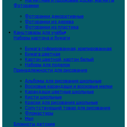
Магнитные и пробковые доски, магниты
Фоторамки
Фоторамки декоративные
Фоторамки из дерева
Фоторамки из пластика
Канцтовары для учёбы
Наборы картона и бумаги
Бумага гофрированная, крепированная
Бумага цветная
Картон цветной, картон белый
Наборы для поделок
Принадлежности для рисования
Альбомы для рисования школьные
Восковые карандаши и восковые мелки
Карандаши цветные школьные
Кисти школьные
Краски для рисования школьные
Сопутствующий товар для рисования
Фломастеры
Мел
Блокноты детские