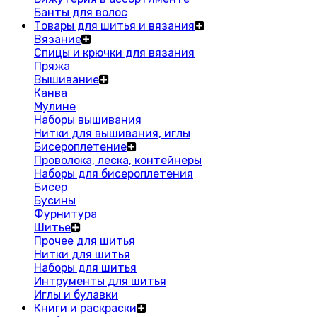
Банты для волос
Товары для шитья и вязания
Вязание
Спицы и крючки для вязания
Пряжа
Вышивание
Канва
Мулине
Наборы вышивания
Нитки для вышивания, иглы
Бисероплетение
Проволока, леска, контейнеры
Наборы для бисероплетения
Бисер
Бусины
Фурнитура
Шитье
Прочее для шитья
Нитки для шитья
Наборы для шитья
Интрументы для шитья
Иглы и булавки
Книги и раскраски