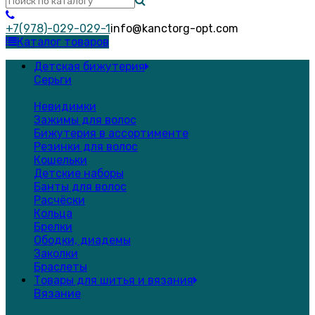
+7(978)-029-029-1
info@kanctorg-opt.com
Каталог товаров
Детская бижутерия
Серьги
Невидимки
Зажимы для волос
Бижутерия в ассортименте
Резинки для волос
Кошельки
Детские наборы
Банты для волос
Расчёски
Кольца
Брелки
Ободки, диадемы
Заколки
Браслеты
Товары для шитья и вязания
Вязание