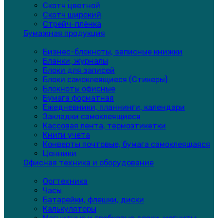
Скотч цветной
Скотч широкий
Стрейч-плёнка
Бумажная продукция
Бизнес-блокноты, записные книжки
Бланки, журналы
Блоки для записей
Блоки самоклеящиеся (Стикеры)
Блокноты офисные
Бумага форматная
Ежедневники, планнинги, календари
Закладки самоклеящиеся
Кассовая лента, термоэтикетки
Книги учета
Конверты почтовые, бумага самоклеящаяся
Ценники
Офисная техника и оборудование
Оргтехника
Часы
Батарейки, флешки, диски
Калькуляторы