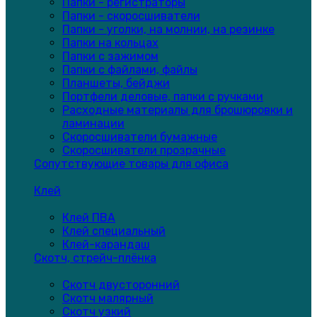
Папки - регистраторы
Папки - скоросшиватели
Папки - уголки, на молнии, на резинке
Папки на кольцах
Папки с зажимом
Папки с файлами, файлы
Планшеты, бейджи
Портфели деловые, папки с ручками
Расходные материалы для брошюровки и
ламинации
Скоросшиватели бумажные
Скоросшиватели прозрачные
Сопутствующие товары для офиса
Клей
Клей ПВА
Клей специальный
Клей-карандаш
Скотч, стрейч-плёнка
Скотч двусторонний
Скотч малярный
Скотч узкий