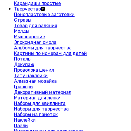
Карандаши простые
Творчество
Пенопластовые заготовки
Стразы
Товар для валяния
Молды
Мыловарение
Эпоксидная смола
Альбомы для творчества
Картины по номерам для детей
Поталь
Декупаж
Проволока шенил
Тату наклейки
Алмазная мозайка
Гравюры
Декоративный материал
Материал для лепки
Наборы для квиллинга
Наборы для творчества
Наборы из пайеток
Наклейки
Пазлы