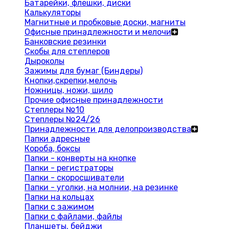
Батарейки, флешки, диски
Калькуляторы
Магнитные и пробковые доски, магниты
Офисные принадлежности и мелочи
Банковские резинки
Скобы для степлеров
Дыроколы
Зажимы для бумаг (Биндеры)
Кнопки,скрепки,мелочь
Ножницы, ножи, шило
Прочие офисные принадлежности
Степлеры №10
Степлеры №24/26
Принадлежности для делопроизводства
Папки адресные
Короба, боксы
Папки - конверты на кнопке
Папки - регистраторы
Папки - скоросшиватели
Папки - уголки, на молнии, на резинке
Папки на кольцах
Папки с зажимом
Папки с файлами, файлы
Планшеты, бейджи