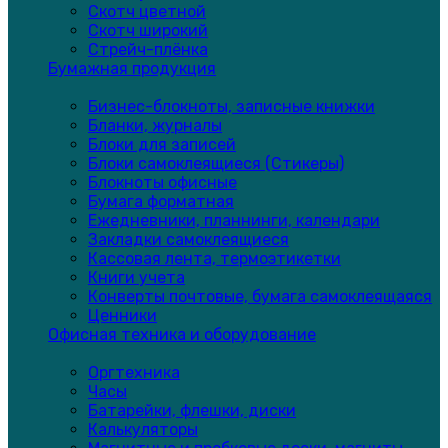
Скотч цветной
Скотч широкий
Стрейч-плёнка
Бумажная продукция
Бизнес-блокноты, записные книжки
Бланки, журналы
Блоки для записей
Блоки самоклеящиеся (Стикеры)
Блокноты офисные
Бумага форматная
Ежедневники, планнинги, календари
Закладки самоклеящиеся
Кассовая лента, термоэтикетки
Книги учета
Конверты почтовые, бумага самоклеящаяся
Ценники
Офисная техника и оборудование
Оргтехника
Часы
Батарейки, флешки, диски
Калькуляторы