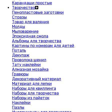
Карандаши простые
Творчество
Пенопластовые заготовки
Стразы
Товар для валяния
Молды
Мыловарение
Эпоксидная смола
Альбомы для творчества
Картины по номерам для детей
Поталь
Декупаж
Проволока шенил
Тату наклейки
Алмазная мозайка
Гравюры
Декоративный материал
Материал для лепки
Наборы для квиллинга
Наборы для творчества
Наборы из пайеток
Наклейки
Пазлы