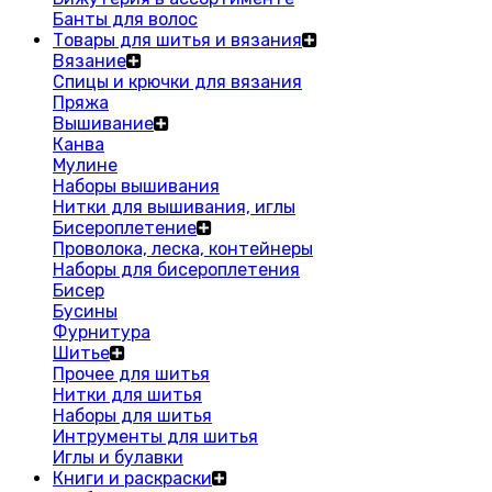
Банты для волос
Товары для шитья и вязания
Вязание
Спицы и крючки для вязания
Пряжа
Вышивание
Канва
Мулине
Наборы вышивания
Нитки для вышивания, иглы
Бисероплетение
Проволока, леска, контейнеры
Наборы для бисероплетения
Бисер
Бусины
Фурнитура
Шитье
Прочее для шитья
Нитки для шитья
Наборы для шитья
Интрументы для шитья
Иглы и булавки
Книги и раскраски