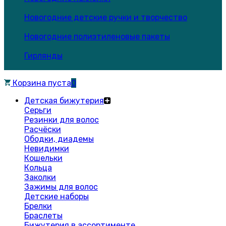
Новогодние детские ручки и творчество
Новогодние полиэтиленовые пакеты
Гирлянды
Корзина пуста
0
Детская бижутерия
Серьги
Резинки для волос
Расчёски
Ободки, диадемы
Невидимки
Кошельки
Кольца
Заколки
Зажимы для волос
Детские наборы
Брелки
Браслеты
Бижутерия в ассортименте