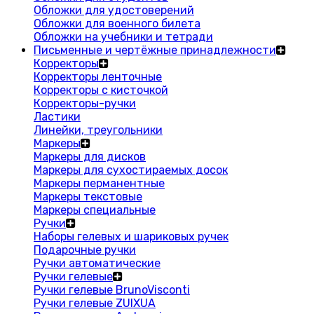
Обложки для удостоверений
Обложки для военного билета
Обложки на учебники и тетради
Письменные и чертёжные принадлежности
Корректоры
Корректоры ленточные
Корректоры с кисточкой
Корректоры-ручки
Ластики
Линейки, треугольники
Маркеры
Маркеры для дисков
Маркеры для сухостираемых досок
Маркеры перманентные
Маркеры текстовые
Маркеры специальные
Ручки
Наборы гелевых и шариковых ручек
Подарочные ручки
Ручки автоматические
Ручки гелевые
Ручки гелевые BrunoVisconti
Ручки гелевые ZUIXUA