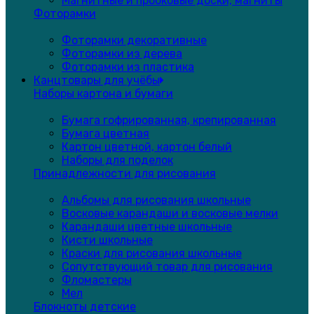
Магнитные и пробковые доски, магниты
Фоторамки
Фоторамки декоративные
Фоторамки из дерева
Фоторамки из пластика
Канцтовары для учёбы
Наборы картона и бумаги
Бумага гофрированная, крепированная
Бумага цветная
Картон цветной, картон белый
Наборы для поделок
Принадлежности для рисования
Альбомы для рисования школьные
Восковые карандаши и восковые мелки
Карандаши цветные школьные
Кисти школьные
Краски для рисования школьные
Сопутствующий товар для рисования
Фломастеры
Мел
Блокноты детские