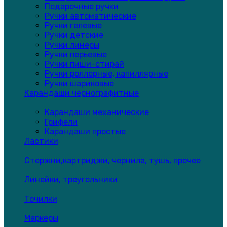
Подарочные ручки
Ручки автоматические
Ручки гелевые
Ручки детские
Ручки линеры
Ручки перьевые
Ручки пиши-стирай
Ручки роллерные, капиллярные
Ручки шариковые
Карандаши чернографитные
Карандаши механические
Грифели
Карандаши простые
Ластики
Стержни,картриджи, чернила, тушь, прочее
Линейки, треугольники
Точилки
Маркеры