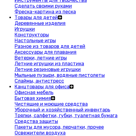
Инструменты для творчества
Сделать своими руками
Фреска-картина из песка
Товары для детей
Деревянные изделия
Игрушки
Конструкторы
Настольные игры
Разное из товаров для детей
Аксессуары для плавания
Ветерки, летние игры
Летние игрушки из пластика
Летние резиновые игрушки
Мыльные пузыри, водяные пистолеты
Слаймы, антистресс
Канцтовары для офиса
Офисная мебель
Бытовая химия
Чистящие и моющие средства
Уборочный и хозяйственный инвентарь
Тряпки, салфетки, губки, туалетная бумага
Средства защиты
Пакеты для мусора, перчатки, прочее
Освежители воздуха