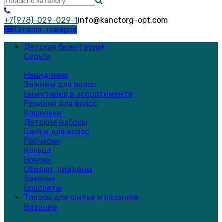
+7(978)-029-029-1
info@kanctorg-opt.com
Каталог товаров
Детская бижутерия
Серьги
Невидимки
Зажимы для волос
Бижутерия в ассортименте
Резинки для волос
Кошельки
Детские наборы
Банты для волос
Расчёски
Кольца
Брелки
Ободки, диадемы
Заколки
Браслеты
Товары для шитья и вязания
Вязание