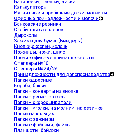
Батарейки, флешки, диски
Калькуляторы
Магнитные и пробковые доски, магниты
Офисные принадлежности и мелочи
Банковские резинки
Скобы для степлеров
Дыроколы
Зажимы для бумаг (Биндеры)
Кнопки,скрепки,мелочь
Ножницы, ножи, шило
Прочие офисные принадлежности
Степлеры №10
Степлеры №24/26
Принадлежности для делопроизводства
Папки адресные
Короба, боксы
Папки - конверты на кнопке
Папки - регистраторы
Папки - скоросшиватели
Папки - уголки, на молнии, на резинке
Папки на кольцах
Папки с зажимом
Папки с файлами, файлы
Планшеты, бейджи