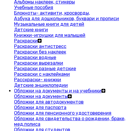
Альбомы наклеек, стикеры
Учебные пособия
Блокноты- активити, кросворды,
Азбука для дошкольников, буквари и прописи
Музыкальные книги для детей
Детские книги
Книжки-игрушки для малышей
Раскраски
Раскраски антистресс
Раскраски без наклеек
Раскраски водные
Раскраски вырезалки
Раскраски разные детские
Раскраски с наклейками
Расскраски- книжки
Детские энциклопедии
Обложки на документы и на учебники
Обложки на документы
Обложки для автодокументов
Обложки для паспорта
Обложки для пенсионного удостоверения
Обложки для свидетельства о рождении, браке,
мед.полиса
Обложки для студентов