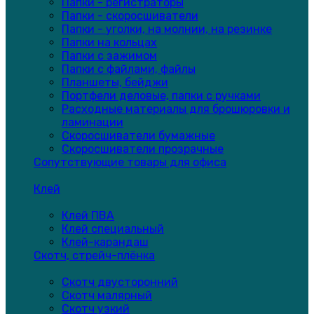
Папки - регистраторы
Папки - скоросшиватели
Папки - уголки, на молнии, на резинке
Папки на кольцах
Папки с зажимом
Папки с файлами, файлы
Планшеты, бейджи
Портфели деловые, папки с ручками
Расходные материалы для брошюровки и
ламинации
Скоросшиватели бумажные
Скоросшиватели прозрачные
Сопутствующие товары для офиса
Клей
Клей ПВА
Клей специальный
Клей-карандаш
Скотч, стрейч-плёнка
Скотч двусторонний
Скотч малярный
Скотч узкий