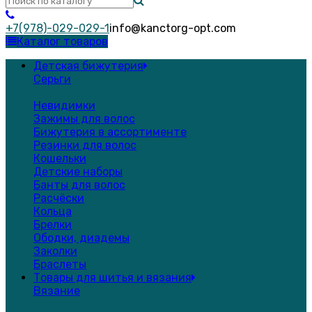
+7(978)-029-029-1
info@kanctorg-opt.com
Каталог товаров
Детская бижутерия
Серьги
Невидимки
Зажимы для волос
Бижутерия в ассортименте
Резинки для волос
Кошельки
Детские наборы
Банты для волос
Расчёски
Кольца
Брелки
Ободки, диадемы
Заколки
Браслеты
Товары для шитья и вязания
Вязание