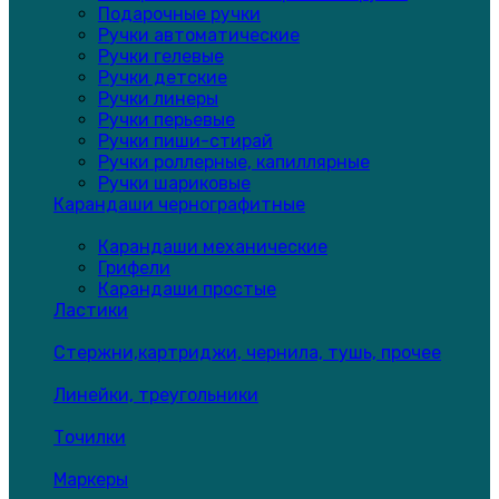
Подарочные ручки
Ручки автоматические
Ручки гелевые
Ручки детские
Ручки линеры
Ручки перьевые
Ручки пиши-стирай
Ручки роллерные, капиллярные
Ручки шариковые
Карандаши чернографитные
Карандаши механические
Грифели
Карандаши простые
Ластики
Стержни,картриджи, чернила, тушь, прочее
Линейки, треугольники
Точилки
Маркеры