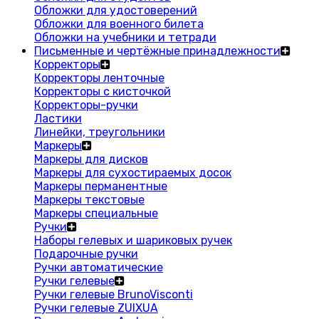
Обложки для удостоверений
Обложки для военного билета
Обложки на учебники и тетради
Письменные и чертёжные принадлежности
Корректоры
Корректоры ленточные
Корректоры с кисточкой
Корректоры-ручки
Ластики
Линейки, треугольники
Маркеры
Маркеры для дисков
Маркеры для сухостираемых досок
Маркеры перманентные
Маркеры текстовые
Маркеры специальные
Ручки
Наборы гелевых и шариковых ручек
Подарочные ручки
Ручки автоматические
Ручки гелевые
Ручки гелевые BrunoVisconti
Ручки гелевые ZUIXUA