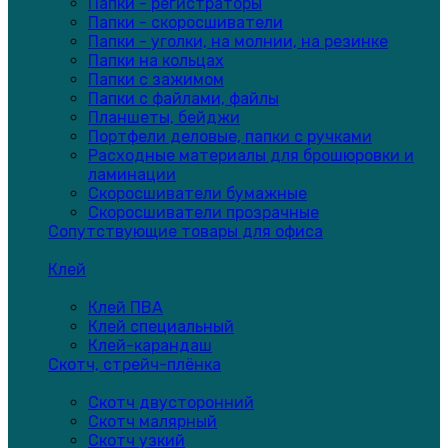
Папки - регистраторы
Папки - скоросшиватели
Папки - уголки, на молнии, на резинке
Папки на кольцах
Папки с зажимом
Папки с файлами, файлы
Планшеты, бейджи
Портфели деловые, папки с ручками
Расходные материалы для брошюровки и
ламинации
Скоросшиватели бумажные
Скоросшиватели прозрачные
Сопутствующие товары для офиса
Клей
Клей ПВА
Клей специальный
Клей-карандаш
Скотч, стрейч-плёнка
Скотч двусторонний
Скотч малярный
Скотч узкий