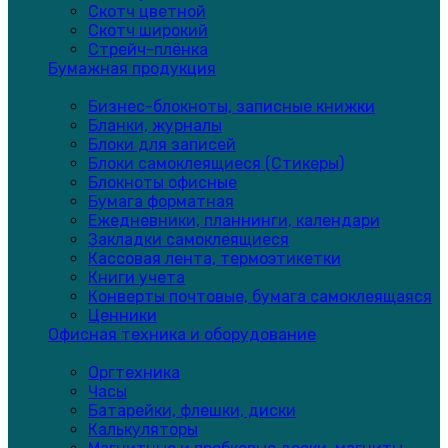
Скотч цветной
Скотч широкий
Стрейч-плёнка
Бумажная продукция
Бизнес-блокноты, записные книжки
Бланки, журналы
Блоки для записей
Блоки самоклеящиеся (Стикеры)
Блокноты офисные
Бумага форматная
Ежедневники, планнинги, календари
Закладки самоклеящиеся
Кассовая лента, термоэтикетки
Книги учета
Конверты почтовые, бумага самоклеящаяся
Ценники
Офисная техника и оборудование
Оргтехника
Часы
Батарейки, флешки, диски
Калькуляторы