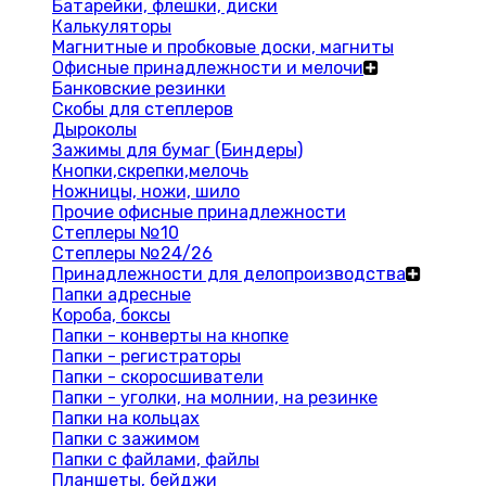
Батарейки, флешки, диски
Калькуляторы
Магнитные и пробковые доски, магниты
Офисные принадлежности и мелочи
Банковские резинки
Скобы для степлеров
Дыроколы
Зажимы для бумаг (Биндеры)
Кнопки,скрепки,мелочь
Ножницы, ножи, шило
Прочие офисные принадлежности
Степлеры №10
Степлеры №24/26
Принадлежности для делопроизводства
Папки адресные
Короба, боксы
Папки - конверты на кнопке
Папки - регистраторы
Папки - скоросшиватели
Папки - уголки, на молнии, на резинке
Папки на кольцах
Папки с зажимом
Папки с файлами, файлы
Планшеты, бейджи