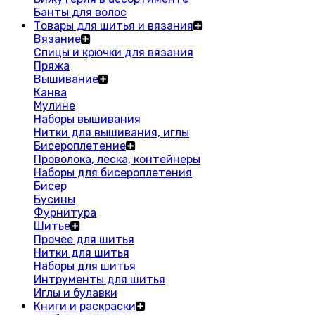
Банты для волос
Товары для шитья и вязания
Вязание
Спицы и крючки для вязания
Пряжа
Вышивание
Канва
Мулине
Наборы вышивания
Нитки для вышивания, иглы
Бисероплетение
Проволока, леска, контейнеры
Наборы для бисероплетения
Бисер
Бусины
Фурнитура
Шитье
Прочее для шитья
Нитки для шитья
Наборы для шитья
Интрументы для шитья
Иглы и булавки
Книги и раскраски