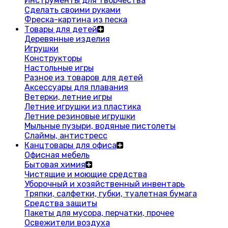
Инструменты для творчества
Сделать своими руками
Фреска-картина из песка
Товары для детей
Деревянные изделия
Игрушки
Конструкторы
Настольные игры
Разное из товаров для детей
Аксессуары для плавания
Ветерки, летние игры
Летние игрушки из пластика
Летние резиновые игрушки
Мыльные пузыри, водяные пистолеты
Слаймы, антистресс
Канцтовары для офиса
Офисная мебель
Бытовая химия
Чистящие и моющие средства
Уборочный и хозяйственный инвентарь
Тряпки, салфетки, губки, туалетная бумага
Средства защиты
Пакеты для мусора, перчатки, прочее
Освежители воздуха