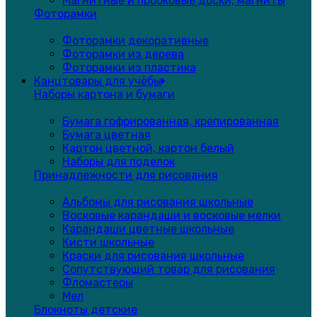
Магнитные и пробковые доски, магниты
Фоторамки
Фоторамки декоративные
Фоторамки из дерева
Фоторамки из пластика
Канцтовары для учёбы
Наборы картона и бумаги
Бумага гофрированная, крепированная
Бумага цветная
Картон цветной, картон белый
Наборы для поделок
Принадлежности для рисования
Альбомы для рисования школьные
Восковые карандаши и восковые мелки
Карандаши цветные школьные
Кисти школьные
Краски для рисования школьные
Сопутствующий товар для рисования
Фломастеры
Мел
Блокноты детские