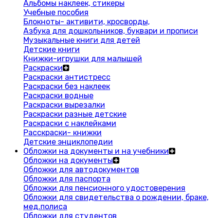
Альбомы наклеек, стикеры
Учебные пособия
Блокноты- активити, кросворды,
Азбука для дошкольников, буквари и прописи
Музыкальные книги для детей
Детские книги
Книжки-игрушки для малышей
Раскраски
Раскраски антистресс
Раскраски без наклеек
Раскраски водные
Раскраски вырезалки
Раскраски разные детские
Раскраски с наклейками
Расскраски- книжки
Детские энциклопедии
Обложки на документы и на учебники
Обложки на документы
Обложки для автодокументов
Обложки для паспорта
Обложки для пенсионного удостоверения
Обложки для свидетельства о рождении, браке,
мед.полиса
Обложки для студентов