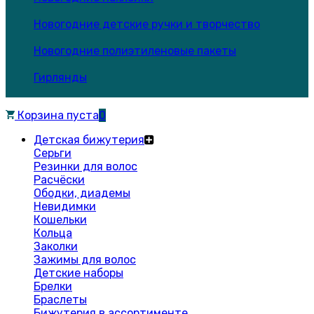
Новогодние детские ручки и творчество
Новогодние полиэтиленовые пакеты
Гирлянды
Корзина пуста
0
Детская бижутерия
Серьги
Резинки для волос
Расчёски
Ободки, диадемы
Невидимки
Кошельки
Кольца
Заколки
Зажимы для волос
Детские наборы
Брелки
Браслеты
Бижутерия в ассортименте