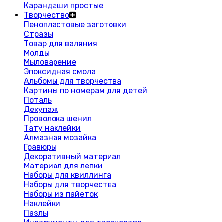
Карандаши простые
Творчество
Пенопластовые заготовки
Стразы
Товар для валяния
Молды
Мыловарение
Эпоксидная смола
Альбомы для творчества
Картины по номерам для детей
Поталь
Декупаж
Проволока шенил
Тату наклейки
Алмазная мозайка
Гравюры
Декоративный материал
Материал для лепки
Наборы для квиллинга
Наборы для творчества
Наборы из пайеток
Наклейки
Пазлы