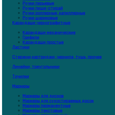
Ручки перьевые
Ручки пиши-стирай
Ручки роллерные, капиллярные
Ручки шариковые
Карандаши чернографитные
Карандаши механические
Грифели
Карандаши простые
Ластики
Стержни,картриджи, чернила, тушь, прочее
Линейки, треугольники
Точилки
Маркеры
Маркеры для дисков
Маркеры для сухостираемых досок
Маркеры перманентные
Маркеры текстовые