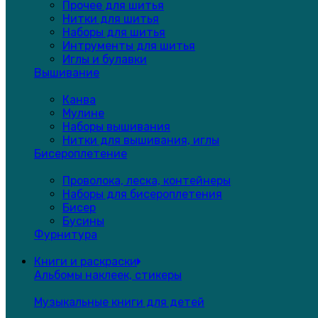
Прочее для шитья
Нитки для шитья
Наборы для шитья
Интрументы для шитья
Иглы и булавки
Вышивание
Канва
Мулине
Наборы вышивания
Нитки для вышивания, иглы
Бисероплетение
Проволока, леска, контейнеры
Наборы для бисероплетения
Бисер
Бусины
Фурнитура
Книги и раскраски
Альбомы наклеек, стикеры
Музыкальные книги для детей