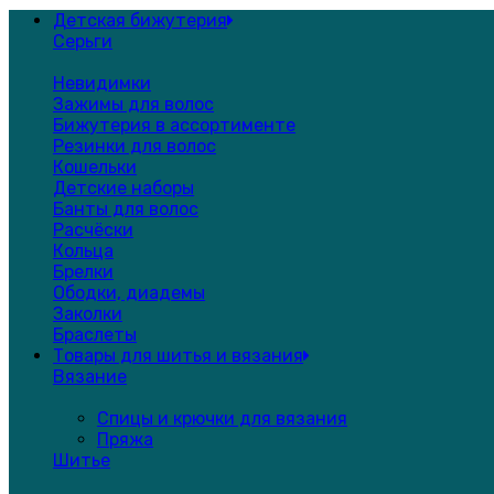
Детская бижутерия
Серьги
Невидимки
Зажимы для волос
Бижутерия в ассортименте
Резинки для волос
Кошельки
Детские наборы
Банты для волос
Расчёски
Кольца
Брелки
Ободки, диадемы
Заколки
Браслеты
Товары для шитья и вязания
Вязание
Спицы и крючки для вязания
Пряжа
Шитье