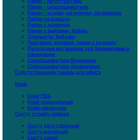
Папки - регистраторы
Папки - скоросшиватели
Папки - уголки, на молнии, на резинке
Папки на кольцах
Папки с зажимом
Папки с файлами, файлы
Планшеты, бейджи
Портфели деловые, папки с ручками
Расходные материалы для брошюровки и
ламинации
Скоросшиватели бумажные
Скоросшиватели прозрачные
Сопутствующие товары для офиса
Клей
Клей ПВА
Клей специальный
Клей-карандаш
Скотч, стрейч-плёнка
Скотч двусторонний
Скотч малярный
Скотч узкий