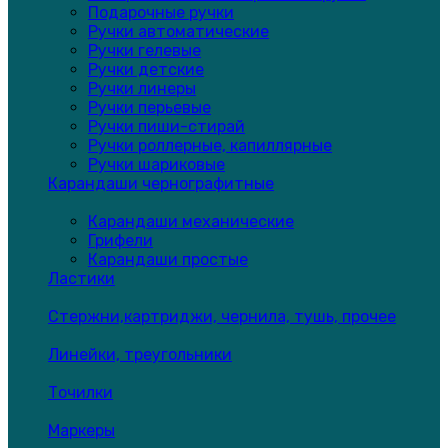
Подарочные ручки
Ручки автоматические
Ручки гелевые
Ручки детские
Ручки линеры
Ручки перьевые
Ручки пиши-стирай
Ручки роллерные, капиллярные
Ручки шариковые
Карандаши чернографитные
Карандаши механические
Грифели
Карандаши простые
Ластики
Стержни,картриджи, чернила, тушь, прочее
Линейки, треугольники
Точилки
Маркеры