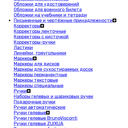
Обложки для удостоверений
Обложки для военного билета
Обложки на учебники и тетради
Письменные и чертёжные принадлежности
Корректоры
Корректоры ленточные
Корректоры с кисточкой
Корректоры-ручки
Ластики
Линейки, треугольники
Маркеры
Маркеры для дисков
Маркеры для сухостираемых досок
Маркеры перманентные
Маркеры текстовые
Маркеры специальные
Ручки
Наборы гелевых и шариковых ручек
Подарочные ручки
Ручки автоматические
Ручки гелевые
Ручки гелевые BrunoVisconti
Ручки гелевые ZUIXUA