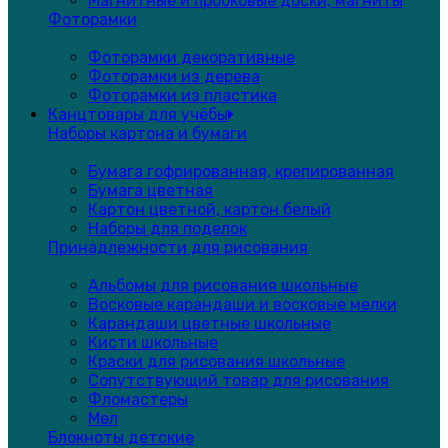
Магнитные и пробковые доски, магниты
Фоторамки
Фоторамки декоративные
Фоторамки из дерева
Фоторамки из пластика
Канцтовары для учёбы
Наборы картона и бумаги
Бумага гофрированная, крепированная
Бумага цветная
Картон цветной, картон белый
Наборы для поделок
Принадлежности для рисования
Альбомы для рисования школьные
Восковые карандаши и восковые мелки
Карандаши цветные школьные
Кисти школьные
Краски для рисования школьные
Сопутствующий товар для рисования
Фломастеры
Мел
Блокноты детские