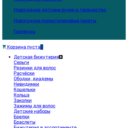
Новогодние детские ручки и творчество
Новогодние полиэтиленовые пакеты
Гирлянды
Корзина пуста
0
Детская бижутерия
Серьги
Резинки для волос
Расчёски
Ободки, диадемы
Невидимки
Кошельки
Кольца
Заколки
Зажимы для волос
Детские наборы
Брелки
Браслеты
Бижутерия в ассортименте