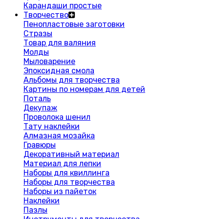
Карандаши простые
Творчество
Пенопластовые заготовки
Стразы
Товар для валяния
Молды
Мыловарение
Эпоксидная смола
Альбомы для творчества
Картины по номерам для детей
Поталь
Декупаж
Проволока шенил
Тату наклейки
Алмазная мозайка
Гравюры
Декоративный материал
Материал для лепки
Наборы для квиллинга
Наборы для творчества
Наборы из пайеток
Наклейки
Пазлы