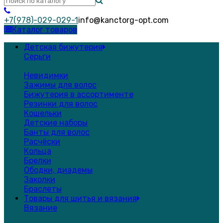
+7(978)-029-029-1
info@kanctorg-opt.com
Каталог товаров
Детская бижутерия
Серьги
Невидимки
Зажимы для волос
Бижутерия в ассортименте
Резинки для волос
Кошельки
Детские наборы
Банты для волос
Расчёски
Кольца
Брелки
Ободки, диадемы
Заколки
Браслеты
Товары для шитья и вязания
Вязание