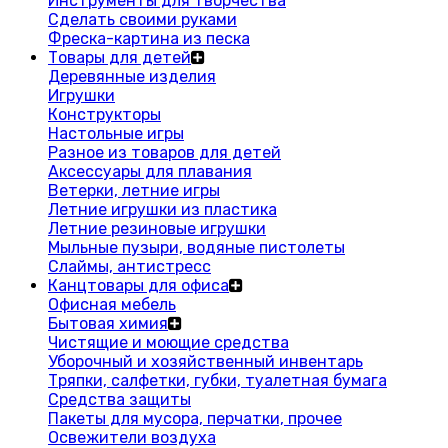
Инструменты для творчества
Сделать своими руками
Фреска-картина из песка
Товары для детей
Деревянные изделия
Игрушки
Конструкторы
Настольные игры
Разное из товаров для детей
Аксессуары для плавания
Ветерки, летние игры
Летние игрушки из пластика
Летние резиновые игрушки
Мыльные пузыри, водяные пистолеты
Слаймы, антистресс
Канцтовары для офиса
Офисная мебель
Бытовая химия
Чистящие и моющие средства
Уборочный и хозяйственный инвентарь
Тряпки, салфетки, губки, туалетная бумага
Средства защиты
Пакеты для мусора, перчатки, прочее
Освежители воздуха