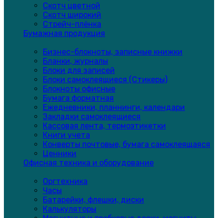
Скотч цветной
Скотч широкий
Стрейч-плёнка
Бумажная продукция
Бизнес-блокноты, записные книжки
Бланки, журналы
Блоки для записей
Блоки самоклеящиеся (Стикеры)
Блокноты офисные
Бумага форматная
Ежедневники, планнинги, календари
Закладки самоклеящиеся
Кассовая лента, термоэтикетки
Книги учета
Конверты почтовые, бумага самоклеящаяся
Ценники
Офисная техника и оборудование
Оргтехника
Часы
Батарейки, флешки, диски
Калькуляторы