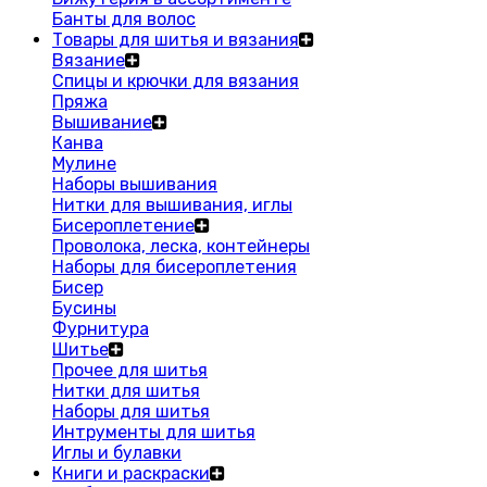
Банты для волос
Товары для шитья и вязания
Вязание
Спицы и крючки для вязания
Пряжа
Вышивание
Канва
Мулине
Наборы вышивания
Нитки для вышивания, иглы
Бисероплетение
Проволока, леска, контейнеры
Наборы для бисероплетения
Бисер
Бусины
Фурнитура
Шитье
Прочее для шитья
Нитки для шитья
Наборы для шитья
Интрументы для шитья
Иглы и булавки
Книги и раскраски