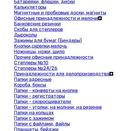
Батарейки, флешки, диски
Калькуляторы
Магнитные и пробковые доски, магниты
Офисные принадлежности и мелочи
Банковские резинки
Скобы для степлеров
Дыроколы
Зажимы для бумаг (Биндеры)
Кнопки,скрепки,мелочь
Ножницы, ножи, шило
Прочие офисные принадлежности
Степлеры №10
Степлеры №24/26
Принадлежности для делопроизводства
Папки адресные
Короба, боксы
Папки - конверты на кнопке
Папки - регистраторы
Папки - скоросшиватели
Папки - уголки, на молнии, на резинке
Папки на кольцах
Папки с зажимом
Папки с файлами, файлы
Планшеты, бейджи