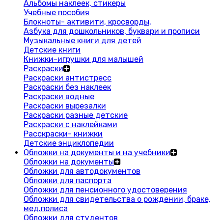
Альбомы наклеек, стикеры
Учебные пособия
Блокноты- активити, кросворды,
Азбука для дошкольников, буквари и прописи
Музыкальные книги для детей
Детские книги
Книжки-игрушки для малышей
Раскраски
Раскраски антистресс
Раскраски без наклеек
Раскраски водные
Раскраски вырезалки
Раскраски разные детские
Раскраски с наклейками
Расскраски- книжки
Детские энциклопедии
Обложки на документы и на учебники
Обложки на документы
Обложки для автодокументов
Обложки для паспорта
Обложки для пенсионного удостоверения
Обложки для свидетельства о рождении, браке,
мед.полиса
Обложки для студентов