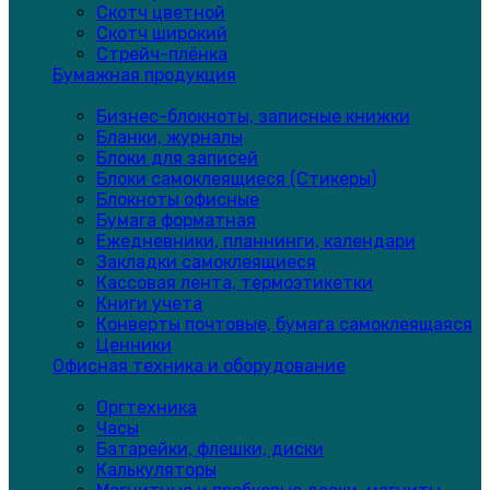
Скотч цветной
Скотч широкий
Стрейч-плёнка
Бумажная продукция
Бизнес-блокноты, записные книжки
Бланки, журналы
Блоки для записей
Блоки самоклеящиеся (Стикеры)
Блокноты офисные
Бумага форматная
Ежедневники, планнинги, календари
Закладки самоклеящиеся
Кассовая лента, термоэтикетки
Книги учета
Конверты почтовые, бумага самоклеящаяся
Ценники
Офисная техника и оборудование
Оргтехника
Часы
Батарейки, флешки, диски
Калькуляторы