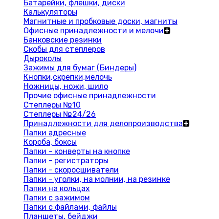
Батарейки, флешки, диски
Калькуляторы
Магнитные и пробковые доски, магниты
Офисные принадлежности и мелочи
Банковские резинки
Скобы для степлеров
Дыроколы
Зажимы для бумаг (Биндеры)
Кнопки,скрепки,мелочь
Ножницы, ножи, шило
Прочие офисные принадлежности
Степлеры №10
Степлеры №24/26
Принадлежности для делопроизводства
Папки адресные
Короба, боксы
Папки - конверты на кнопке
Папки - регистраторы
Папки - скоросшиватели
Папки - уголки, на молнии, на резинке
Папки на кольцах
Папки с зажимом
Папки с файлами, файлы
Планшеты, бейджи