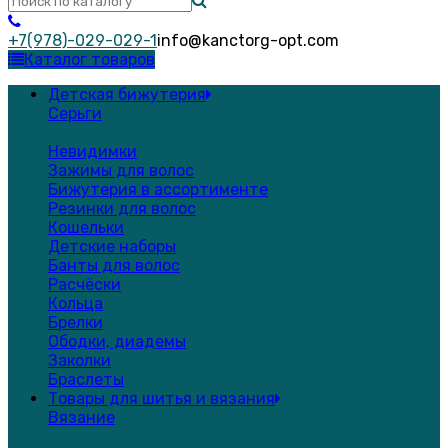
+7(978)-029-029-1
info@kanctorg-opt.com
Каталог товаров
Детская бижутерия
Серьги
Невидимки
Зажимы для волос
Бижутерия в ассортименте
Резинки для волос
Кошельки
Детские наборы
Банты для волос
Расчёски
Кольца
Брелки
Ободки, диадемы
Заколки
Браслеты
Товары для шитья и вязания
Вязание