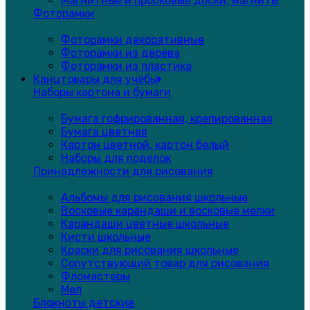
Магнитные и пробковые доски, магниты
Фоторамки
Фоторамки декоративные
Фоторамки из дерева
Фоторамки из пластика
Канцтовары для учёбы
Наборы картона и бумаги
Бумага гофрированная, крепированная
Бумага цветная
Картон цветной, картон белый
Наборы для поделок
Принадлежности для рисования
Альбомы для рисования школьные
Восковые карандаши и восковые мелки
Карандаши цветные школьные
Кисти школьные
Краски для рисования школьные
Сопутствующий товар для рисования
Фломастеры
Мел
Блокноты детские