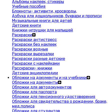
Альбомы наклеек, стикеры
Учебные пособия
Блокноты- активити, кросворды,
Азбука для дошкольников, буквари и прописи
Музыкальные книги для детей
Детские книги
Книжки-игрушки для малышей
Раскраски
Раскраски антистресс
Раскраски без наклеек
Раскраски водные
Раскраски вырезалки
Раскраски разные детские
Раскраски с наклейками
Расскраски- книжки
Детские энциклопедии
Обложки на документы и на учебники
Обложки на документы
Обложки для автодокументов
Обложки для паспорта
Обложки для пенсионного удостоверения
Обложки для свидетельства о рождении, браке,
мед.полиса
Обложки для студентов