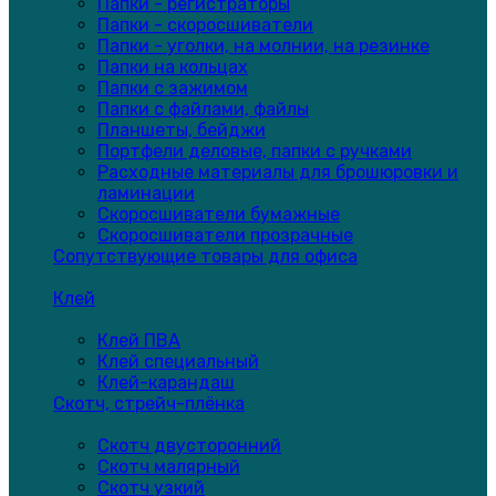
Папки - регистраторы
Папки - скоросшиватели
Папки - уголки, на молнии, на резинке
Папки на кольцах
Папки с зажимом
Папки с файлами, файлы
Планшеты, бейджи
Портфели деловые, папки с ручками
Расходные материалы для брошюровки и
ламинации
Скоросшиватели бумажные
Скоросшиватели прозрачные
Сопутствующие товары для офиса
Клей
Клей ПВА
Клей специальный
Клей-карандаш
Скотч, стрейч-плёнка
Скотч двусторонний
Скотч малярный
Скотч узкий