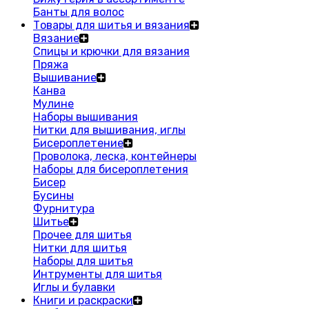
Банты для волос
Товары для шитья и вязания
Вязание
Спицы и крючки для вязания
Пряжа
Вышивание
Канва
Мулине
Наборы вышивания
Нитки для вышивания, иглы
Бисероплетение
Проволока, леска, контейнеры
Наборы для бисероплетения
Бисер
Бусины
Фурнитура
Шитье
Прочее для шитья
Нитки для шитья
Наборы для шитья
Интрументы для шитья
Иглы и булавки
Книги и раскраски