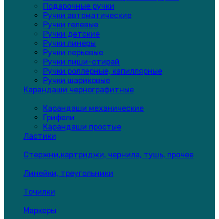
Подарочные ручки
Ручки автоматические
Ручки гелевые
Ручки детские
Ручки линеры
Ручки перьевые
Ручки пиши-стирай
Ручки роллерные, капиллярные
Ручки шариковые
Карандаши чернографитные
Карандаши механические
Грифели
Карандаши простые
Ластики
Стержни,картриджи, чернила, тушь, прочее
Линейки, треугольники
Точилки
Маркеры