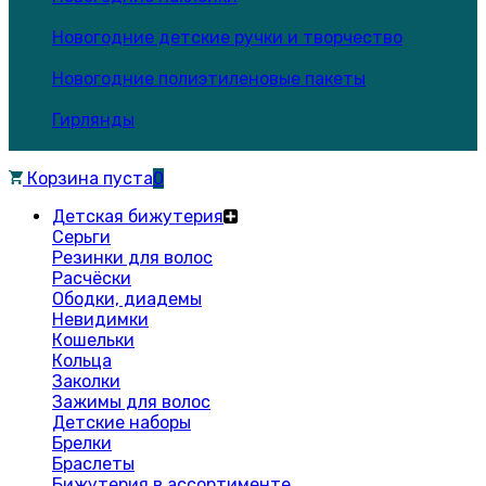
Новогодние детские ручки и творчество
Новогодние полиэтиленовые пакеты
Гирлянды
Корзина пуста
0
Детская бижутерия
Серьги
Резинки для волос
Расчёски
Ободки, диадемы
Невидимки
Кошельки
Кольца
Заколки
Зажимы для волос
Детские наборы
Брелки
Браслеты
Бижутерия в ассортименте