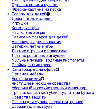
Инструменты для творчества
Сделать своими руками
Фреска-картина из песка
Товары для детей
Деревянные изделия
Игрушки
Конструкторы
Настольные игры
Разное из товаров для детей
Аксессуары для плавания
Ветерки, летние игры
Летние игрушки из пластика
Летние резиновые игрушки
Мыльные пузыри, водяные пистолеты
Слаймы, антистресс
Канцтовары для офиса
Офисная мебель
Бытовая химия
Чистящие и моющие средства
Уборочный и хозяйственный инвентарь
Тряпки, салфетки, губки, туалетная бумага
Средства защиты
Пакеты для мусора, перчатки, прочее
Освежители воздуха