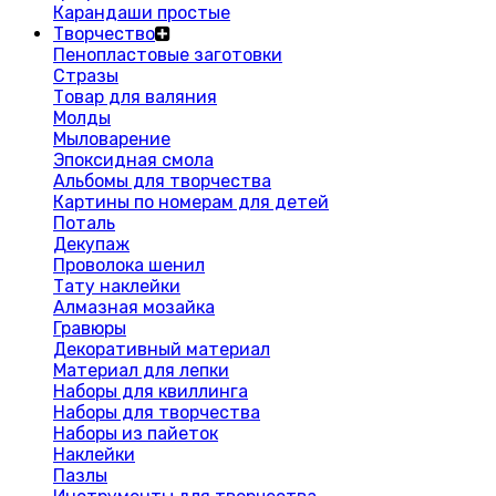
Карандаши простые
Творчество
Пенопластовые заготовки
Стразы
Товар для валяния
Молды
Мыловарение
Эпоксидная смола
Альбомы для творчества
Картины по номерам для детей
Поталь
Декупаж
Проволока шенил
Тату наклейки
Алмазная мозайка
Гравюры
Декоративный материал
Материал для лепки
Наборы для квиллинга
Наборы для творчества
Наборы из пайеток
Наклейки
Пазлы