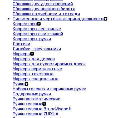
Обложки для удостоверений
Обложки для военного билета
Обложки на учебники и тетради
Письменные и чертёжные принадлежности
Корректоры
Корректоры ленточные
Корректоры с кисточкой
Корректоры-ручки
Ластики
Линейки, треугольники
Маркеры
Маркеры для дисков
Маркеры для сухостираемых досок
Маркеры перманентные
Маркеры текстовые
Маркеры специальные
Ручки
Наборы гелевых и шариковых ручек
Подарочные ручки
Ручки автоматические
Ручки гелевые
Ручки гелевые BrunoVisconti
Ручки гелевые ZUIXUA