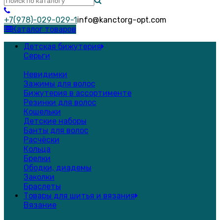
+7(978)-029-029-1
info@kanctorg-opt.com
Каталог товаров
Детская бижутерия
Серьги
Невидимки
Зажимы для волос
Бижутерия в ассортименте
Резинки для волос
Кошельки
Детские наборы
Банты для волос
Расчёски
Кольца
Брелки
Ободки, диадемы
Заколки
Браслеты
Товары для шитья и вязания
Вязание