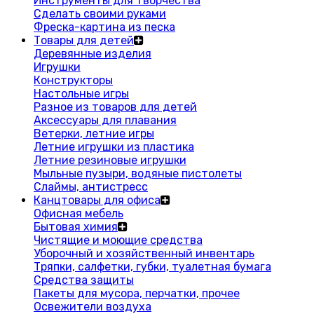
Инструменты для творчества
Сделать своими руками
Фреска-картина из песка
Товары для детей
Деревянные изделия
Игрушки
Конструкторы
Настольные игры
Разное из товаров для детей
Аксессуары для плавания
Ветерки, летние игры
Летние игрушки из пластика
Летние резиновые игрушки
Мыльные пузыри, водяные пистолеты
Слаймы, антистресс
Канцтовары для офиса
Офисная мебель
Бытовая химия
Чистящие и моющие средства
Уборочный и хозяйственный инвентарь
Тряпки, салфетки, губки, туалетная бумага
Средства защиты
Пакеты для мусора, перчатки, прочее
Освежители воздуха