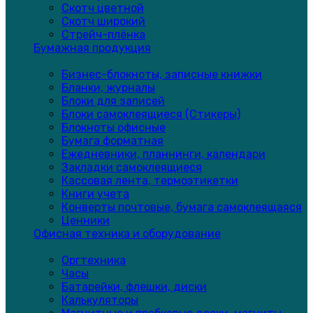
Скотч цветной
Скотч широкий
Стрейч-плёнка
Бумажная продукция
Бизнес-блокноты, записные книжки
Бланки, журналы
Блоки для записей
Блоки самоклеящиеся (Стикеры)
Блокноты офисные
Бумага форматная
Ежедневники, планнинги, календари
Закладки самоклеящиеся
Кассовая лента, термоэтикетки
Книги учета
Конверты почтовые, бумага самоклеящаяся
Ценники
Офисная техника и оборудование
Оргтехника
Часы
Батарейки, флешки, диски
Калькуляторы