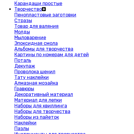
Карандаши простые
Творчество
Пенопластовые заготовки
Стразы
Товар для валяния
Молды
Мыловарение
Эпоксидная смола
Альбомы для творчества
Картины по номерам для детей
Поталь
Декупаж
Проволока шенил
Тату наклейки
Алмазная мозайка
Гравюры
Декоративный материал
Материал для лепки
Наборы для квиллинга
Наборы для творчества
Наборы из пайеток
Наклейки
Пазлы