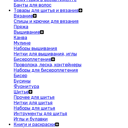
Банты для волос
Товары для шитья и вязания
Вязание
Спицы и крючки для вязания
Пряжа
Вышивание
Канва
Мулине
Наборы вышивания
Нитки для вышивания, иглы
Бисероплетение
Проволока, леска, контейнеры
Наборы для бисероплетения
Бисер
Бусины
Фурнитура
Шитье
Прочее для шитья
Нитки для шитья
Наборы для шитья
Интрументы для шитья
Иглы и булавки
Книги и раскраски