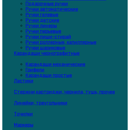
Подарочные ручки
Ручки автоматические
Ручки гелевые
Ручки детские
Ручки линеры
Ручки перьевые
Ручки пиши-стирай
Ручки роллерные, капиллярные
Ручки шариковые
Карандаши чернографитные
Карандаши механические
Грифели
Карандаши простые
Ластики
Стержни,картриджи, чернила, тушь, прочее
Линейки, треугольники
Точилки
Маркеры