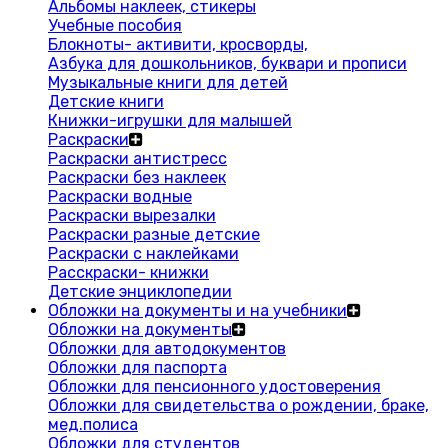
Альбомы наклеек, стикеры
Учебные пособия
Блокноты- активити, кросворды,
Азбука для дошкольников, буквари и прописи
Музыкальные книги для детей
Детские книги
Книжки-игрушки для малышей
Раскраски
Раскраски антистресс
Раскраски без наклеек
Раскраски водные
Раскраски вырезалки
Раскраски разные детские
Раскраски с наклейками
Расскраски- книжки
Детские энциклопедии
Обложки на документы и на учебники
Обложки на документы
Обложки для автодокументов
Обложки для паспорта
Обложки для пенсионного удостоверения
Обложки для свидетельства о рождении, браке,
мед.полиса
Обложки для студентов