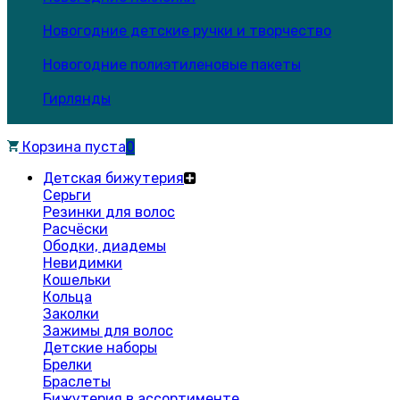
Новогодние детские ручки и творчество
Новогодние полиэтиленовые пакеты
Гирлянды
Корзина пуста
0
Детская бижутерия
Серьги
Резинки для волос
Расчёски
Ободки, диадемы
Невидимки
Кошельки
Кольца
Заколки
Зажимы для волос
Детские наборы
Брелки
Браслеты
Бижутерия в ассортименте