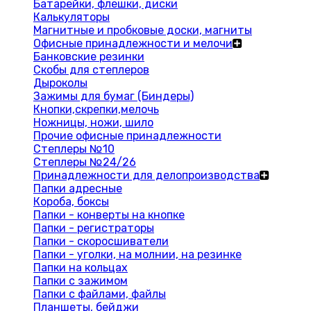
Батарейки, флешки, диски
Калькуляторы
Магнитные и пробковые доски, магниты
Офисные принадлежности и мелочи
Банковские резинки
Скобы для степлеров
Дыроколы
Зажимы для бумаг (Биндеры)
Кнопки,скрепки,мелочь
Ножницы, ножи, шило
Прочие офисные принадлежности
Степлеры №10
Степлеры №24/26
Принадлежности для делопроизводства
Папки адресные
Короба, боксы
Папки - конверты на кнопке
Папки - регистраторы
Папки - скоросшиватели
Папки - уголки, на молнии, на резинке
Папки на кольцах
Папки с зажимом
Папки с файлами, файлы
Планшеты, бейджи