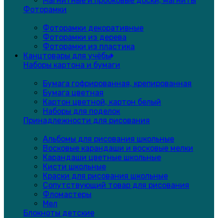
Магнитные и пробковые доски, магниты
Фоторамки
Фоторамки декоративные
Фоторамки из дерева
Фоторамки из пластика
Канцтовары для учёбы
Наборы картона и бумаги
Бумага гофрированная, крепированная
Бумага цветная
Картон цветной, картон белый
Наборы для поделок
Принадлежности для рисования
Альбомы для рисования школьные
Восковые карандаши и восковые мелки
Карандаши цветные школьные
Кисти школьные
Краски для рисования школьные
Сопутствующий товар для рисования
Фломастеры
Мел
Блокноты детские