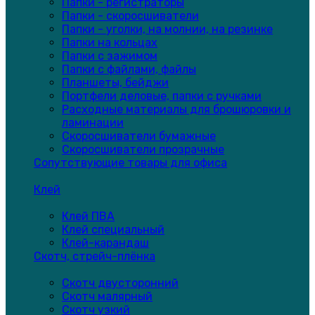
Папки - регистраторы
Папки - скоросшиватели
Папки - уголки, на молнии, на резинке
Папки на кольцах
Папки с зажимом
Папки с файлами, файлы
Планшеты, бейджи
Портфели деловые, папки с ручками
Расходные материалы для брошюровки и
ламинации
Скоросшиватели бумажные
Скоросшиватели прозрачные
Сопутствующие товары для офиса
Клей
Клей ПВА
Клей специальный
Клей-карандаш
Скотч, стрейч-плёнка
Скотч двусторонний
Скотч малярный
Скотч узкий