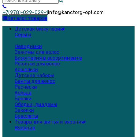
+7(978)-029-029-1
info@kanctorg-opt.com
Каталог товаров
Детская бижутерия
Серьги
Невидимки
Зажимы для волос
Бижутерия в ассортименте
Резинки для волос
Кошельки
Детские наборы
Банты для волос
Расчёски
Кольца
Брелки
Ободки, диадемы
Заколки
Браслеты
Товары для шитья и вязания
Вязание