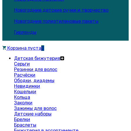
Новогодние детские ручки и творчество
Новогодние полиэтиленовые пакеты
Гирлянды
Корзина пуста
0
Детская бижутерия
Серьги
Резинки для волос
Расчёски
Ободки, диадемы
Невидимки
Кошельки
Кольца
Заколки
Зажимы для волос
Детские наборы
Брелки
Браслеты
Бижутерия в ассортименте