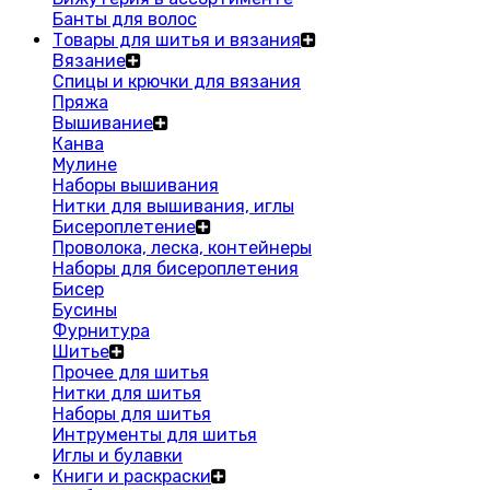
Банты для волос
Товары для шитья и вязания
Вязание
Спицы и крючки для вязания
Пряжа
Вышивание
Канва
Мулине
Наборы вышивания
Нитки для вышивания, иглы
Бисероплетение
Проволока, леска, контейнеры
Наборы для бисероплетения
Бисер
Бусины
Фурнитура
Шитье
Прочее для шитья
Нитки для шитья
Наборы для шитья
Интрументы для шитья
Иглы и булавки
Книги и раскраски