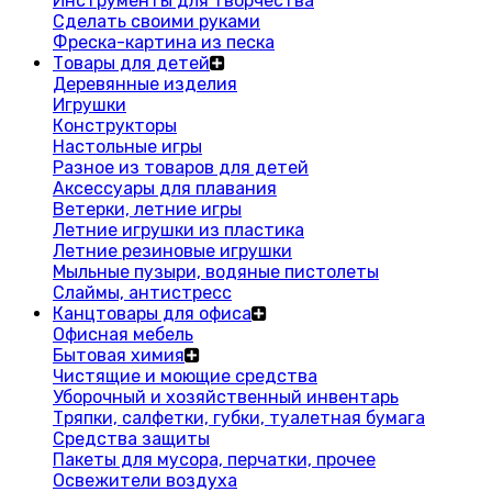
Инструменты для творчества
Сделать своими руками
Фреска-картина из песка
Товары для детей
Деревянные изделия
Игрушки
Конструкторы
Настольные игры
Разное из товаров для детей
Аксессуары для плавания
Ветерки, летние игры
Летние игрушки из пластика
Летние резиновые игрушки
Мыльные пузыри, водяные пистолеты
Слаймы, антистресс
Канцтовары для офиса
Офисная мебель
Бытовая химия
Чистящие и моющие средства
Уборочный и хозяйственный инвентарь
Тряпки, салфетки, губки, туалетная бумага
Средства защиты
Пакеты для мусора, перчатки, прочее
Освежители воздуха