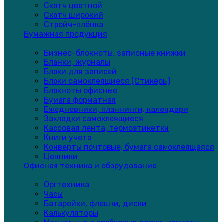
Скотч цветной
Скотч широкий
Стрейч-плёнка
Бумажная продукция
Бизнес-блокноты, записные книжки
Бланки, журналы
Блоки для записей
Блоки самоклеящиеся (Стикеры)
Блокноты офисные
Бумага форматная
Ежедневники, планнинги, календари
Закладки самоклеящиеся
Кассовая лента, термоэтикетки
Книги учета
Конверты почтовые, бумага самоклеящаяся
Ценники
Офисная техника и оборудование
Оргтехника
Часы
Батарейки, флешки, диски
Калькуляторы