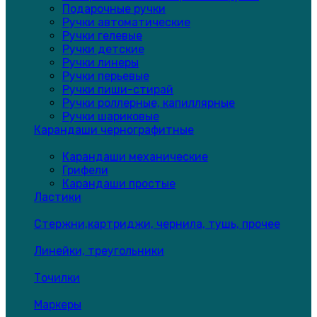
Подарочные ручки
Ручки автоматические
Ручки гелевые
Ручки детские
Ручки линеры
Ручки перьевые
Ручки пиши-стирай
Ручки роллерные, капиллярные
Ручки шариковые
Карандаши чернографитные
Карандаши механические
Грифели
Карандаши простые
Ластики
Стержни,картриджи, чернила, тушь, прочее
Линейки, треугольники
Точилки
Маркеры