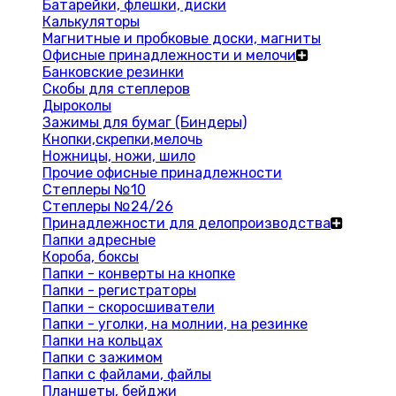
Батарейки, флешки, диски
Калькуляторы
Магнитные и пробковые доски, магниты
Офисные принадлежности и мелочи
Банковские резинки
Скобы для степлеров
Дыроколы
Зажимы для бумаг (Биндеры)
Кнопки,скрепки,мелочь
Ножницы, ножи, шило
Прочие офисные принадлежности
Степлеры №10
Степлеры №24/26
Принадлежности для делопроизводства
Папки адресные
Короба, боксы
Папки - конверты на кнопке
Папки - регистраторы
Папки - скоросшиватели
Папки - уголки, на молнии, на резинке
Папки на кольцах
Папки с зажимом
Папки с файлами, файлы
Планшеты, бейджи