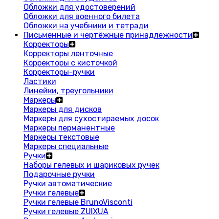
Обложки для удостоверений
Обложки для военного билета
Обложки на учебники и тетради
Письменные и чертёжные принадлежности
Корректоры
Корректоры ленточные
Корректоры с кисточкой
Корректоры-ручки
Ластики
Линейки, треугольники
Маркеры
Маркеры для дисков
Маркеры для сухостираемых досок
Маркеры перманентные
Маркеры текстовые
Маркеры специальные
Ручки
Наборы гелевых и шариковых ручек
Подарочные ручки
Ручки автоматические
Ручки гелевые
Ручки гелевые BrunoVisconti
Ручки гелевые ZUIXUA