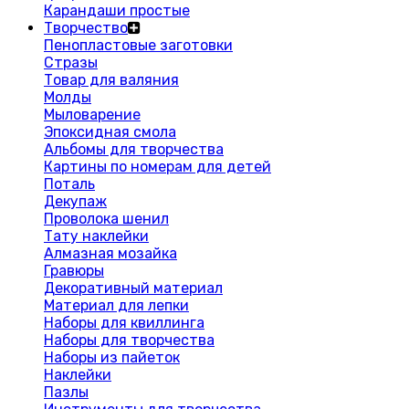
Карандаши простые
Творчество
Пенопластовые заготовки
Стразы
Товар для валяния
Молды
Мыловарение
Эпоксидная смола
Альбомы для творчества
Картины по номерам для детей
Поталь
Декупаж
Проволока шенил
Тату наклейки
Алмазная мозайка
Гравюры
Декоративный материал
Материал для лепки
Наборы для квиллинга
Наборы для творчества
Наборы из пайеток
Наклейки
Пазлы