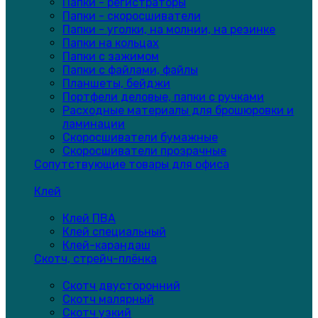
Папки - регистраторы
Папки - скоросшиватели
Папки - уголки, на молнии, на резинке
Папки на кольцах
Папки с зажимом
Папки с файлами, файлы
Планшеты, бейджи
Портфели деловые, папки с ручками
Расходные материалы для брошюровки и
ламинации
Скоросшиватели бумажные
Скоросшиватели прозрачные
Сопутствующие товары для офиса
Клей
Клей ПВА
Клей специальный
Клей-карандаш
Скотч, стрейч-плёнка
Скотч двусторонний
Скотч малярный
Скотч узкий