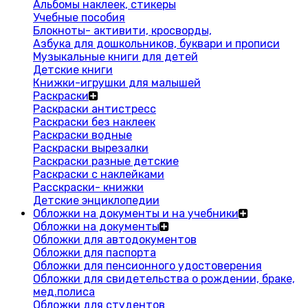
Альбомы наклеек, стикеры
Учебные пособия
Блокноты- активити, кросворды,
Азбука для дошкольников, буквари и прописи
Музыкальные книги для детей
Детские книги
Книжки-игрушки для малышей
Раскраски
Раскраски антистресс
Раскраски без наклеек
Раскраски водные
Раскраски вырезалки
Раскраски разные детские
Раскраски с наклейками
Расскраски- книжки
Детские энциклопедии
Обложки на документы и на учебники
Обложки на документы
Обложки для автодокументов
Обложки для паспорта
Обложки для пенсионного удостоверения
Обложки для свидетельства о рождении, браке,
мед.полиса
Обложки для студентов