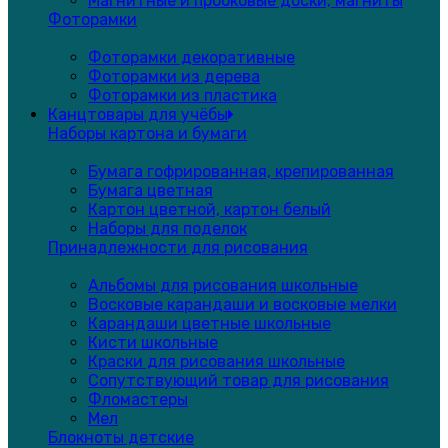
Магнитные и пробковые доски, магниты
Фоторамки
Фоторамки декоративные
Фоторамки из дерева
Фоторамки из пластика
Канцтовары для учёбы
Наборы картона и бумаги
Бумага гофрированная, крепированная
Бумага цветная
Картон цветной, картон белый
Наборы для поделок
Принадлежности для рисования
Альбомы для рисования школьные
Восковые карандаши и восковые мелки
Карандаши цветные школьные
Кисти школьные
Краски для рисования школьные
Сопутствующий товар для рисования
Фломастеры
Мел
Блокноты детские