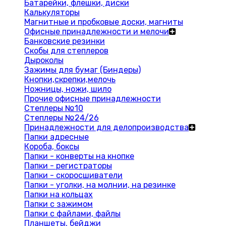
Батарейки, флешки, диски
Калькуляторы
Магнитные и пробковые доски, магниты
Офисные принадлежности и мелочи
Банковские резинки
Скобы для степлеров
Дыроколы
Зажимы для бумаг (Биндеры)
Кнопки,скрепки,мелочь
Ножницы, ножи, шило
Прочие офисные принадлежности
Степлеры №10
Степлеры №24/26
Принадлежности для делопроизводства
Папки адресные
Короба, боксы
Папки - конверты на кнопке
Папки - регистраторы
Папки - скоросшиватели
Папки - уголки, на молнии, на резинке
Папки на кольцах
Папки с зажимом
Папки с файлами, файлы
Планшеты, бейджи