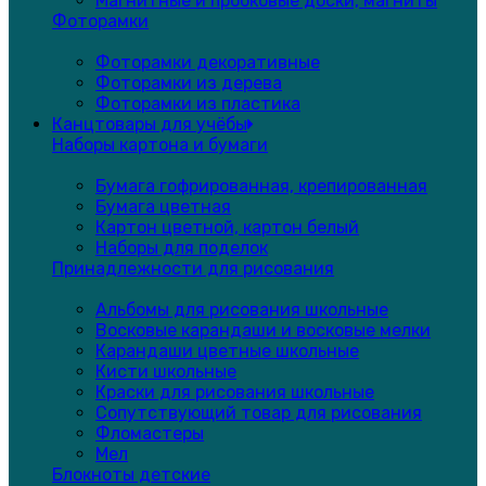
Магнитные и пробковые доски, магниты
Фоторамки
Фоторамки декоративные
Фоторамки из дерева
Фоторамки из пластика
Канцтовары для учёбы
Наборы картона и бумаги
Бумага гофрированная, крепированная
Бумага цветная
Картон цветной, картон белый
Наборы для поделок
Принадлежности для рисования
Альбомы для рисования школьные
Восковые карандаши и восковые мелки
Карандаши цветные школьные
Кисти школьные
Краски для рисования школьные
Сопутствующий товар для рисования
Фломастеры
Мел
Блокноты детские