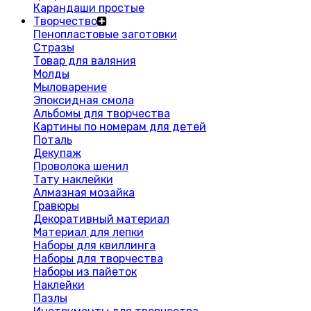
Карандаши простые
Творчество
Пенопластовые заготовки
Стразы
Товар для валяния
Молды
Мыловарение
Эпоксидная смола
Альбомы для творчества
Картины по номерам для детей
Поталь
Декупаж
Проволока шенил
Тату наклейки
Алмазная мозайка
Гравюры
Декоративный материал
Материал для лепки
Наборы для квиллинга
Наборы для творчества
Наборы из пайеток
Наклейки
Пазлы