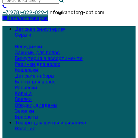
+7(978)-029-029-1
info@kanctorg-opt.com
Каталог товаров
Детская бижутерия
Серьги
Невидимки
Зажимы для волос
Бижутерия в ассортименте
Резинки для волос
Кошельки
Детские наборы
Банты для волос
Расчёски
Кольца
Брелки
Ободки, диадемы
Заколки
Браслеты
Товары для шитья и вязания
Вязание