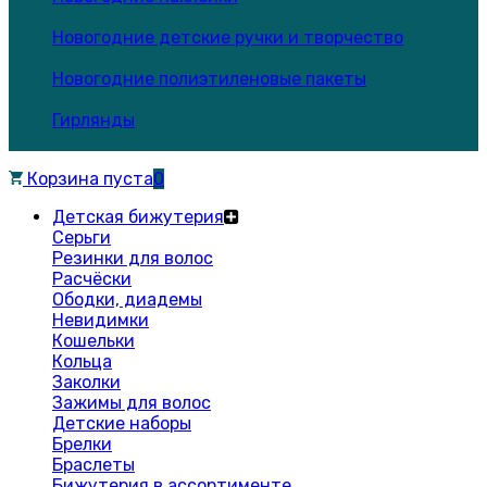
Новогодние детские ручки и творчество
Новогодние полиэтиленовые пакеты
Гирлянды
Корзина пуста
0
Детская бижутерия
Серьги
Резинки для волос
Расчёски
Ободки, диадемы
Невидимки
Кошельки
Кольца
Заколки
Зажимы для волос
Детские наборы
Брелки
Браслеты
Бижутерия в ассортименте