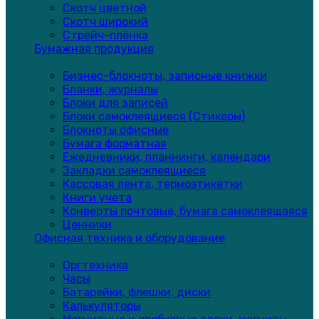
Скотч цветной
Скотч широкий
Стрейч-плёнка
Бумажная продукция
Бизнес-блокноты, записные книжки
Бланки, журналы
Блоки для записей
Блоки самоклеящиеся (Стикеры)
Блокноты офисные
Бумага форматная
Ежедневники, планнинги, календари
Закладки самоклеящиеся
Кассовая лента, термоэтикетки
Книги учета
Конверты почтовые, бумага самоклеящаяся
Ценники
Офисная техника и оборудование
Оргтехника
Часы
Батарейки, флешки, диски
Калькуляторы