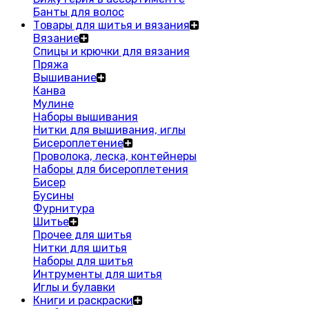
Банты для волос
Товары для шитья и вязания
Вязание
Спицы и крючки для вязания
Пряжа
Вышивание
Канва
Мулине
Наборы вышивания
Нитки для вышивания, иглы
Бисероплетение
Проволока, леска, контейнеры
Наборы для бисероплетения
Бисер
Бусины
Фурнитура
Шитье
Прочее для шитья
Нитки для шитья
Наборы для шитья
Интрументы для шитья
Иглы и булавки
Книги и раскраски