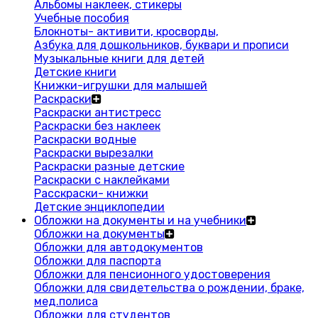
Альбомы наклеек, стикеры
Учебные пособия
Блокноты- активити, кросворды,
Азбука для дошкольников, буквари и прописи
Музыкальные книги для детей
Детские книги
Книжки-игрушки для малышей
Раскраски
Раскраски антистресс
Раскраски без наклеек
Раскраски водные
Раскраски вырезалки
Раскраски разные детские
Раскраски с наклейками
Расскраски- книжки
Детские энциклопедии
Обложки на документы и на учебники
Обложки на документы
Обложки для автодокументов
Обложки для паспорта
Обложки для пенсионного удостоверения
Обложки для свидетельства о рождении, браке,
мед.полиса
Обложки для студентов