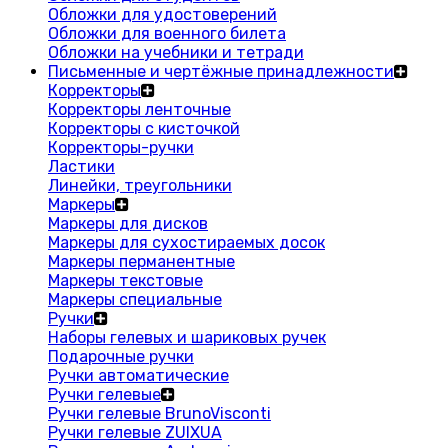
Обложки для удостоверений
Обложки для военного билета
Обложки на учебники и тетради
Письменные и чертёжные принадлежности
Корректоры
Корректоры ленточные
Корректоры с кисточкой
Корректоры-ручки
Ластики
Линейки, треугольники
Маркеры
Маркеры для дисков
Маркеры для сухостираемых досок
Маркеры перманентные
Маркеры текстовые
Маркеры специальные
Ручки
Наборы гелевых и шариковых ручек
Подарочные ручки
Ручки автоматические
Ручки гелевые
Ручки гелевые BrunoVisconti
Ручки гелевые ZUIXUA