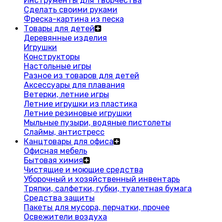
Инструменты для творчества
Сделать своими руками
Фреска-картина из песка
Товары для детей
Деревянные изделия
Игрушки
Конструкторы
Настольные игры
Разное из товаров для детей
Аксессуары для плавания
Ветерки, летние игры
Летние игрушки из пластика
Летние резиновые игрушки
Мыльные пузыри, водяные пистолеты
Слаймы, антистресс
Канцтовары для офиса
Офисная мебель
Бытовая химия
Чистящие и моющие средства
Уборочный и хозяйственный инвентарь
Тряпки, салфетки, губки, туалетная бумага
Средства защиты
Пакеты для мусора, перчатки, прочее
Освежители воздуха