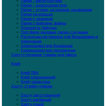
Папки - регистраторы
Папки - скоросшиватели
Папки - уголки, на молнии, на резинке
Папки на кольцах
Папки с зажимом
Папки с файлами, файлы
Планшеты, бейджи
Портфели деловые, папки с ручками
Расходные материалы для брошюровки и
ламинации
Скоросшиватели бумажные
Скоросшиватели прозрачные
Сопутствующие товары для офиса
Клей
Клей ПВА
Клей специальный
Клей-карандаш
Скотч, стрейч-плёнка
Скотч двусторонний
Скотч малярный
Скотч узкий