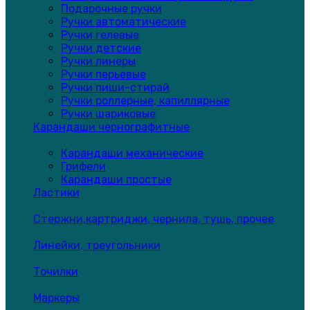
Подарочные ручки
Ручки автоматические
Ручки гелевые
Ручки детские
Ручки линеры
Ручки перьевые
Ручки пиши-стирай
Ручки роллерные, капиллярные
Ручки шариковые
Карандаши чернографитные
Карандаши механические
Грифели
Карандаши простые
Ластики
Стержни,картриджи, чернила, тушь, прочее
Линейки, треугольники
Точилки
Маркеры