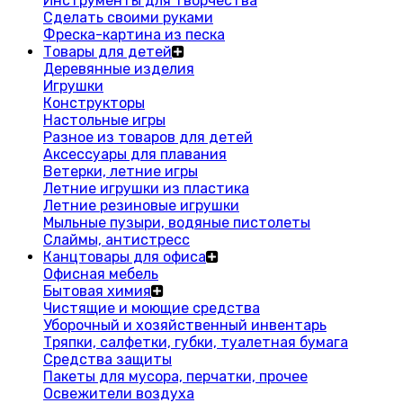
Инструменты для творчества
Сделать своими руками
Фреска-картина из песка
Товары для детей
Деревянные изделия
Игрушки
Конструкторы
Настольные игры
Разное из товаров для детей
Аксессуары для плавания
Ветерки, летние игры
Летние игрушки из пластика
Летние резиновые игрушки
Мыльные пузыри, водяные пистолеты
Слаймы, антистресс
Канцтовары для офиса
Офисная мебель
Бытовая химия
Чистящие и моющие средства
Уборочный и хозяйственный инвентарь
Тряпки, салфетки, губки, туалетная бумага
Средства защиты
Пакеты для мусора, перчатки, прочее
Освежители воздуха