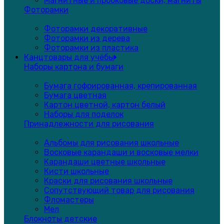
Магнитные и пробковые доски, магниты
Фоторамки
Фоторамки декоративные
Фоторамки из дерева
Фоторамки из пластика
Канцтовары для учёбы
Наборы картона и бумаги
Бумага гофрированная, крепированная
Бумага цветная
Картон цветной, картон белый
Наборы для поделок
Принадлежности для рисования
Альбомы для рисования школьные
Восковые карандаши и восковые мелки
Карандаши цветные школьные
Кисти школьные
Краски для рисования школьные
Сопутствующий товар для рисования
Фломастеры
Мел
Блокноты детские