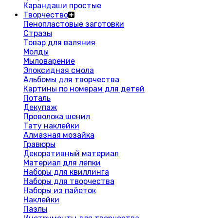
Карандаши простые
Творчество
Пенопластовые заготовки
Стразы
Товар для валяния
Молды
Мыловарение
Эпоксидная смола
Альбомы для творчества
Картины по номерам для детей
Поталь
Декупаж
Проволока шенил
Тату наклейки
Алмазная мозайка
Гравюры
Декоративный материал
Материал для лепки
Наборы для квиллинга
Наборы для творчества
Наборы из пайеток
Наклейки
Пазлы