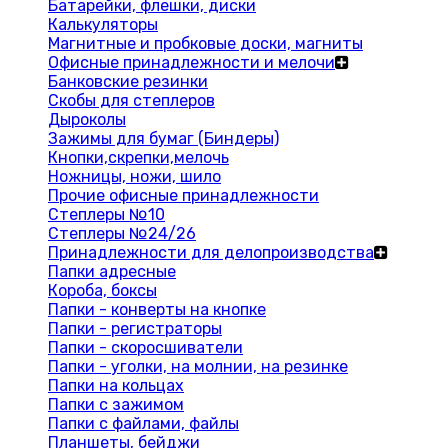
Батарейки, флешки, диски
Калькуляторы
Магнитные и пробковые доски, магниты
Офисные принадлежности и мелочи
Банковские резинки
Скобы для степлеров
Дыроколы
Зажимы для бумаг (Биндеры)
Кнопки,скрепки,мелочь
Ножницы, ножи, шило
Прочие офисные принадлежности
Степлеры №10
Степлеры №24/26
Принадлежности для делопроизводства
Папки адресные
Короба, боксы
Папки - конверты на кнопке
Папки - регистраторы
Папки - скоросшиватели
Папки - уголки, на молнии, на резинке
Папки на кольцах
Папки с зажимом
Папки с файлами, файлы
Планшеты, бейджи