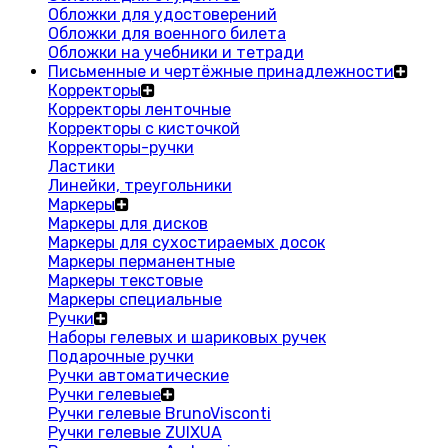
Обложки для удостоверений
Обложки для военного билета
Обложки на учебники и тетради
Письменные и чертёжные принадлежности
Корректоры
Корректоры ленточные
Корректоры с кисточкой
Корректоры-ручки
Ластики
Линейки, треугольники
Маркеры
Маркеры для дисков
Маркеры для сухостираемых досок
Маркеры перманентные
Маркеры текстовые
Маркеры специальные
Ручки
Наборы гелевых и шариковых ручек
Подарочные ручки
Ручки автоматические
Ручки гелевые
Ручки гелевые BrunoVisconti
Ручки гелевые ZUIXUA