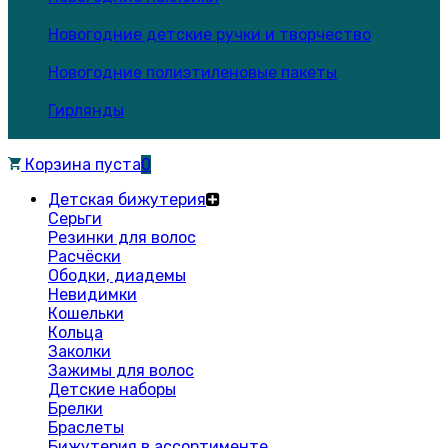
Новогодние детские ручки и творчество
Новогодние полиэтиленовые пакеты
Гирлянды
Корзина пуста
0
Детская бижутерия
Серьги
Резинки для волос
Расчёски
Ободки, диадемы
Невидимки
Кошельки
Кольца
Заколки
Зажимы для волос
Детские наборы
Брелки
Браслеты
Бижутерия в ассортименте