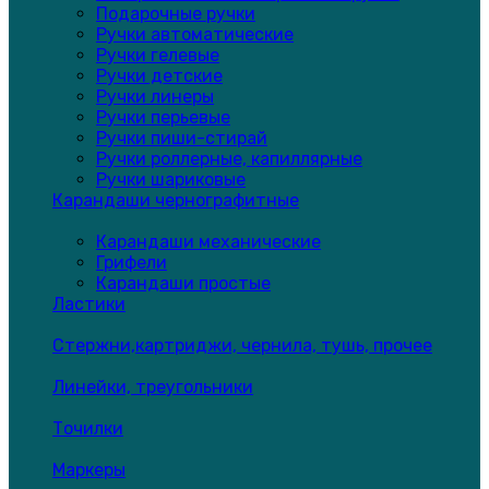
Подарочные ручки
Ручки автоматические
Ручки гелевые
Ручки детские
Ручки линеры
Ручки перьевые
Ручки пиши-стирай
Ручки роллерные, капиллярные
Ручки шариковые
Карандаши чернографитные
Карандаши механические
Грифели
Карандаши простые
Ластики
Стержни,картриджи, чернила, тушь, прочее
Линейки, треугольники
Точилки
Маркеры