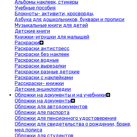
Альбомы наклеек, стикеры
Учебные пособия
Блокноты- активити, кросворды,
Азбука для дошкольников, буквари и прописи
Музыкальные книги для детей
Детские книги
Книжки-игрушки для малышей
Раскраски
Раскраски антистресс
Раскраски без наклеек
Раскраски водные
Раскраски вырезалки
Раскраски разные детские
Раскраски с наклейками
Расскраски- книжки
Детские энциклопедии
Обложки на документы и на учебники
Обложки на документы
Обложки для автодокументов
Обложки для паспорта
Обложки для пенсионного удостоверения
Обложки для свидетельства о рождении, браке,
мед.полиса
Обложки для студентов