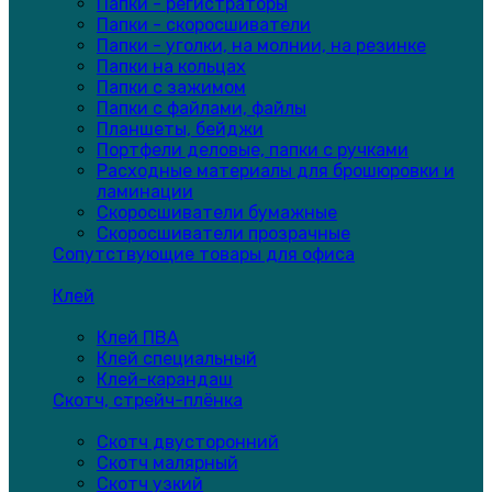
Папки - регистраторы
Папки - скоросшиватели
Папки - уголки, на молнии, на резинке
Папки на кольцах
Папки с зажимом
Папки с файлами, файлы
Планшеты, бейджи
Портфели деловые, папки с ручками
Расходные материалы для брошюровки и
ламинации
Скоросшиватели бумажные
Скоросшиватели прозрачные
Сопутствующие товары для офиса
Клей
Клей ПВА
Клей специальный
Клей-карандаш
Скотч, стрейч-плёнка
Скотч двусторонний
Скотч малярный
Скотч узкий