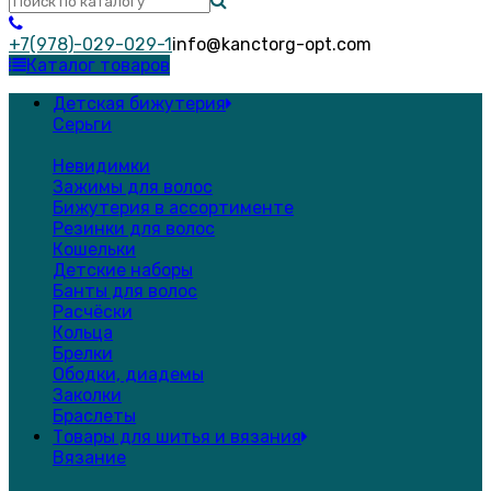
+7(978)-029-029-1
info@kanctorg-opt.com
Каталог товаров
Детская бижутерия
Серьги
Невидимки
Зажимы для волос
Бижутерия в ассортименте
Резинки для волос
Кошельки
Детские наборы
Банты для волос
Расчёски
Кольца
Брелки
Ободки, диадемы
Заколки
Браслеты
Товары для шитья и вязания
Вязание