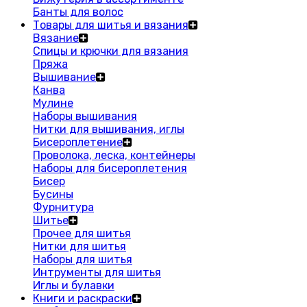
Банты для волос
Товары для шитья и вязания
Вязание
Спицы и крючки для вязания
Пряжа
Вышивание
Канва
Мулине
Наборы вышивания
Нитки для вышивания, иглы
Бисероплетение
Проволока, леска, контейнеры
Наборы для бисероплетения
Бисер
Бусины
Фурнитура
Шитье
Прочее для шитья
Нитки для шитья
Наборы для шитья
Интрументы для шитья
Иглы и булавки
Книги и раскраски