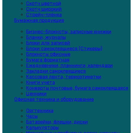
Скотч цветной
Скотч широкий
Стрейч-плёнка
Бумажная продукция
Бизнес-блокноты, записные книжки
Бланки, журналы
Блоки для записей
Блоки самоклеящиеся (Стикеры)
Блокноты офисные
Бумага форматная
Ежедневники, планнинги, календари
Закладки самоклеящиеся
Кассовая лента, термоэтикетки
Книги учета
Конверты почтовые, бумага самоклеящаяся
Ценники
Офисная техника и оборудование
Оргтехника
Часы
Батарейки, флешки, диски
Калькуляторы