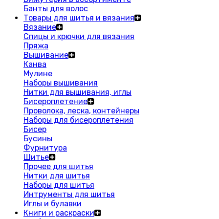
Банты для волос
Товары для шитья и вязания
Вязание
Спицы и крючки для вязания
Пряжа
Вышивание
Канва
Мулине
Наборы вышивания
Нитки для вышивания, иглы
Бисероплетение
Проволока, леска, контейнеры
Наборы для бисероплетения
Бисер
Бусины
Фурнитура
Шитье
Прочее для шитья
Нитки для шитья
Наборы для шитья
Интрументы для шитья
Иглы и булавки
Книги и раскраски