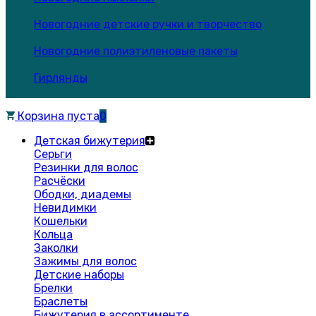
Новогодние детские ручки и творчество
Новогодние полиэтиленовые пакеты
Гирлянды
Корзина пуста
0
Детская бижутерия
Серьги
Резинки для волос
Расчёски
Ободки, диадемы
Невидимки
Кошельки
Кольца
Заколки
Зажимы для волос
Детские наборы
Брелки
Браслеты
Бижутерия в ассортименте