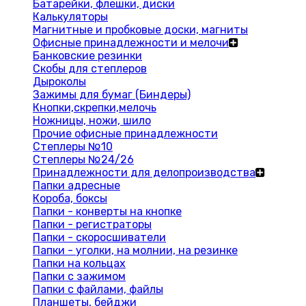
Батарейки, флешки, диски
Калькуляторы
Магнитные и пробковые доски, магниты
Офисные принадлежности и мелочи
Банковские резинки
Скобы для степлеров
Дыроколы
Зажимы для бумаг (Биндеры)
Кнопки,скрепки,мелочь
Ножницы, ножи, шило
Прочие офисные принадлежности
Степлеры №10
Степлеры №24/26
Принадлежности для делопроизводства
Папки адресные
Короба, боксы
Папки - конверты на кнопке
Папки - регистраторы
Папки - скоросшиватели
Папки - уголки, на молнии, на резинке
Папки на кольцах
Папки с зажимом
Папки с файлами, файлы
Планшеты, бейджи