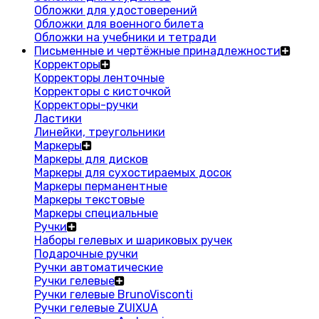
Обложки для удостоверений
Обложки для военного билета
Обложки на учебники и тетради
Письменные и чертёжные принадлежности
Корректоры
Корректоры ленточные
Корректоры с кисточкой
Корректоры-ручки
Ластики
Линейки, треугольники
Маркеры
Маркеры для дисков
Маркеры для сухостираемых досок
Маркеры перманентные
Маркеры текстовые
Маркеры специальные
Ручки
Наборы гелевых и шариковых ручек
Подарочные ручки
Ручки автоматические
Ручки гелевые
Ручки гелевые BrunoVisconti
Ручки гелевые ZUIXUA