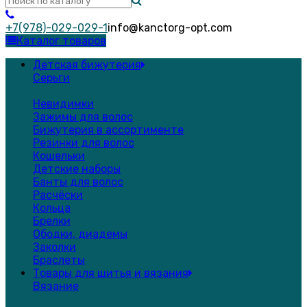
+7(978)-029-029-1
info@kanctorg-opt.com
Каталог товаров
Детская бижутерия
Серьги
Невидимки
Зажимы для волос
Бижутерия в ассортименте
Резинки для волос
Кошельки
Детские наборы
Банты для волос
Расчёски
Кольца
Брелки
Ободки, диадемы
Заколки
Браслеты
Товары для шитья и вязания
Вязание