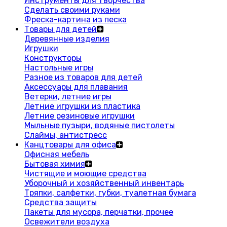
Инструменты для творчества
Сделать своими руками
Фреска-картина из песка
Товары для детей
Деревянные изделия
Игрушки
Конструкторы
Настольные игры
Разное из товаров для детей
Аксессуары для плавания
Ветерки, летние игры
Летние игрушки из пластика
Летние резиновые игрушки
Мыльные пузыри, водяные пистолеты
Слаймы, антистресс
Канцтовары для офиса
Офисная мебель
Бытовая химия
Чистящие и моющие средства
Уборочный и хозяйственный инвентарь
Тряпки, салфетки, губки, туалетная бумага
Средства защиты
Пакеты для мусора, перчатки, прочее
Освежители воздуха