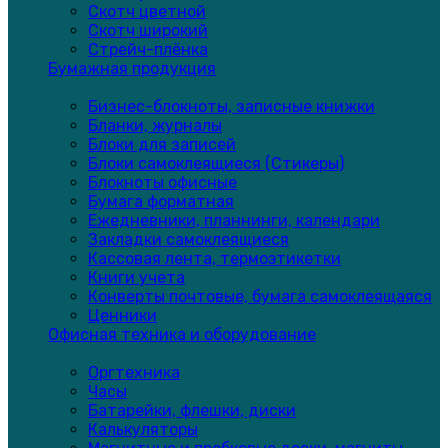
Скотч цветной
Скотч широкий
Стрейч-плёнка
Бумажная продукция
Бизнес-блокноты, записные книжки
Бланки, журналы
Блоки для записей
Блоки самоклеящиеся (Стикеры)
Блокноты офисные
Бумага форматная
Ежедневники, планнинги, календари
Закладки самоклеящиеся
Кассовая лента, термоэтикетки
Книги учета
Конверты почтовые, бумага самоклеящаяся
Ценники
Офисная техника и оборудование
Оргтехника
Часы
Батарейки, флешки, диски
Калькуляторы