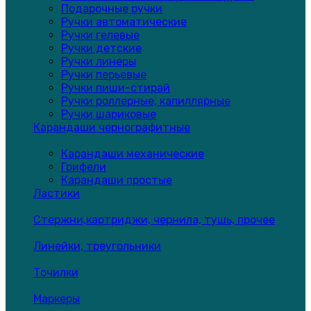
Подарочные ручки
Ручки автоматические
Ручки гелевые
Ручки детские
Ручки линеры
Ручки перьевые
Ручки пиши-стирай
Ручки роллерные, капиллярные
Ручки шариковые
Карандаши чернографитные
Карандаши механические
Грифели
Карандаши простые
Ластики
Стержни,картриджи, чернила, тушь, прочее
Линейки, треугольники
Точилки
Маркеры