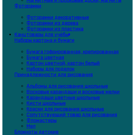
Магнитные и пробковые доски, магниты
Фоторамки
Фоторамки декоративные
Фоторамки из дерева
Фоторамки из пластика
Канцтовары для учёбы
Наборы картона и бумаги
Бумага гофрированная, крепированная
Бумага цветная
Картон цветной, картон белый
Наборы для поделок
Принадлежности для рисования
Альбомы для рисования школьные
Восковые карандаши и восковые мелки
Карандаши цветные школьные
Кисти школьные
Краски для рисования школьные
Сопутствующий товар для рисования
Фломастеры
Мел
Блокноты детские