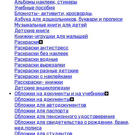
Альбомы наклеек, стикеры
Учебные пособия
Блокноты- активити, кросворды,
Азбука для дошкольников, буквари и прописи
Музыкальные книги для детей
Детские книги
Книжки-игрушки для малышей
Раскраски
Раскраски антистресс
Раскраски без наклеек
Раскраски водные
Раскраски вырезалки
Раскраски разные детские
Раскраски с наклейками
Расскраски- книжки
Детские энциклопедии
Обложки на документы и на учебники
Обложки на документы
Обложки для автодокументов
Обложки для паспорта
Обложки для пенсионного удостоверения
Обложки для свидетельства о рождении, браке,
мед.полиса
Обложки для студентов