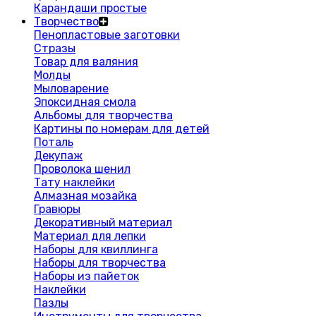
Карандаши простые
Творчество
Пенопластовые заготовки
Стразы
Товар для валяния
Молды
Мыловарение
Эпоксидная смола
Альбомы для творчества
Картины по номерам для детей
Поталь
Декупаж
Проволока шенил
Тату наклейки
Алмазная мозайка
Гравюры
Декоративный материал
Материал для лепки
Наборы для квиллинга
Наборы для творчества
Наборы из пайеток
Наклейки
Пазлы