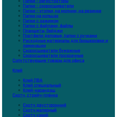
Папки - регистраторы
Папки - скоросшиватели
Папки - уголки, на молнии, на резинке
Папки на кольцах
Папки с зажимом
Папки с файлами, файлы
Планшеты, бейджи
Портфели деловые, папки с ручками
Расходные материалы для брошюровки и
ламинации
Скоросшиватели бумажные
Скоросшиватели прозрачные
Сопутствующие товары для офиса
Клей
Клей ПВА
Клей специальный
Клей-карандаш
Скотч, стрейч-плёнка
Скотч двусторонний
Скотч малярный
Скотч узкий