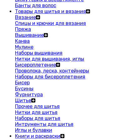
Банты для волос
Товары для шитья и вязания
Вязание
Спицы и крючки для вязания
Пряжа
Вышивание
Канва
Мулине
Наборы вышивания
Нитки для вышивания, иглы
Бисероплетение
Проволока, леска, контейнеры
Наборы для бисероплетения
Бисер
Бусины
Фурнитура
Шитье
Прочее для шитья
Нитки для шитья
Наборы для шитья
Интрументы для шитья
Иглы и булавки
Книги и раскраски