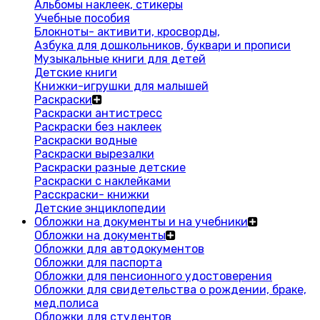
Альбомы наклеек, стикеры
Учебные пособия
Блокноты- активити, кросворды,
Азбука для дошкольников, буквари и прописи
Музыкальные книги для детей
Детские книги
Книжки-игрушки для малышей
Раскраски
Раскраски антистресс
Раскраски без наклеек
Раскраски водные
Раскраски вырезалки
Раскраски разные детские
Раскраски с наклейками
Расскраски- книжки
Детские энциклопедии
Обложки на документы и на учебники
Обложки на документы
Обложки для автодокументов
Обложки для паспорта
Обложки для пенсионного удостоверения
Обложки для свидетельства о рождении, браке,
мед.полиса
Обложки для студентов