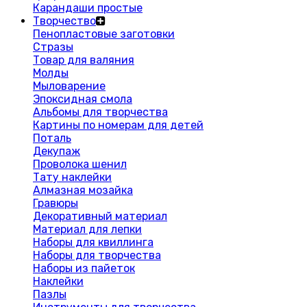
Карандаши простые
Творчество
Пенопластовые заготовки
Стразы
Товар для валяния
Молды
Мыловарение
Эпоксидная смола
Альбомы для творчества
Картины по номерам для детей
Поталь
Декупаж
Проволока шенил
Тату наклейки
Алмазная мозайка
Гравюры
Декоративный материал
Материал для лепки
Наборы для квиллинга
Наборы для творчества
Наборы из пайеток
Наклейки
Пазлы