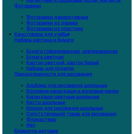
Магнитные и пробковые доски, магниты
Фоторамки
Фоторамки декоративные
Фоторамки из дерева
Фоторамки из пластика
Канцтовары для учёбы
Наборы картона и бумаги
Бумага гофрированная, крепированная
Бумага цветная
Картон цветной, картон белый
Наборы для поделок
Принадлежности для рисования
Альбомы для рисования школьные
Восковые карандаши и восковые мелки
Карандаши цветные школьные
Кисти школьные
Краски для рисования школьные
Сопутствующий товар для рисования
Фломастеры
Мел
Блокноты детские