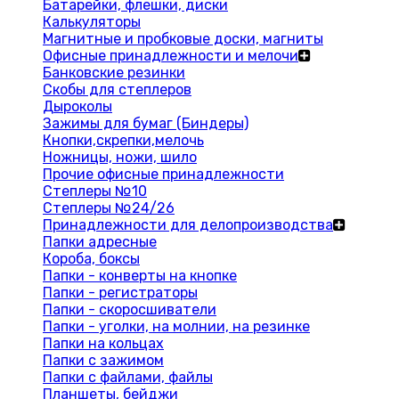
Батарейки, флешки, диски
Калькуляторы
Магнитные и пробковые доски, магниты
Офисные принадлежности и мелочи
Банковские резинки
Скобы для степлеров
Дыроколы
Зажимы для бумаг (Биндеры)
Кнопки,скрепки,мелочь
Ножницы, ножи, шило
Прочие офисные принадлежности
Степлеры №10
Степлеры №24/26
Принадлежности для делопроизводства
Папки адресные
Короба, боксы
Папки - конверты на кнопке
Папки - регистраторы
Папки - скоросшиватели
Папки - уголки, на молнии, на резинке
Папки на кольцах
Папки с зажимом
Папки с файлами, файлы
Планшеты, бейджи