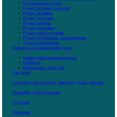
Подарочные ручки
Ручки автоматические
Ручки гелевые
Ручки детские
Ручки линеры
Ручки перьевые
Ручки пиши-стирай
Ручки роллерные, капиллярные
Ручки шариковые
Карандаши чернографитные
Карандаши механические
Грифели
Карандаши простые
Ластики
Стержни,картриджи, чернила, тушь, прочее
Линейки, треугольники
Точилки
Маркеры