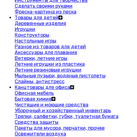
Инструменты для творчества
Сделать своими руками
Фреска-картина из песка
Товары для детей
Деревянные изделия
Игрушки
Конструкторы
Настольные игры
Разное из товаров для детей
Аксессуары для плавания
Ветерки, летние игры
Летние игрушки из пластика
Летние резиновые игрушки
Мыльные пузыри, водяные пистолеты
Слаймы, антистресс
Канцтовары для офиса
Офисная мебель
Бытовая химия
Чистящие и моющие средства
Уборочный и хозяйственный инвентарь
Тряпки, салфетки, губки, туалетная бумага
Средства защиты
Пакеты для мусора, перчатки, прочее
Освежители воздуха