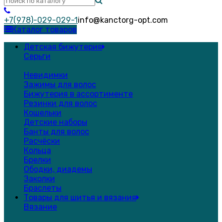
+7(978)-029-029-1
info@kanctorg-opt.com
Каталог товаров
Детская бижутерия
Серьги
Невидимки
Зажимы для волос
Бижутерия в ассортименте
Резинки для волос
Кошельки
Детские наборы
Банты для волос
Расчёски
Кольца
Брелки
Ободки, диадемы
Заколки
Браслеты
Товары для шитья и вязания
Вязание