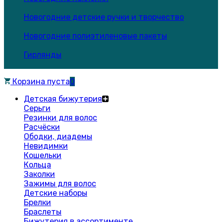
Новогодние детские ручки и творчество
Новогодние полиэтиленовые пакеты
Гирлянды
Корзина пуста
0
Детская бижутерия
Серьги
Резинки для волос
Расчёски
Ободки, диадемы
Невидимки
Кошельки
Кольца
Заколки
Зажимы для волос
Детские наборы
Брелки
Браслеты
Бижутерия в ассортименте