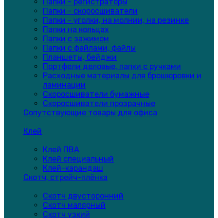
Папки - регистраторы
Папки - скоросшиватели
Папки - уголки, на молнии, на резинке
Папки на кольцах
Папки с зажимом
Папки с файлами, файлы
Планшеты, бейджи
Портфели деловые, папки с ручками
Расходные материалы для брошюровки и
ламинации
Скоросшиватели бумажные
Скоросшиватели прозрачные
Сопутствующие товары для офиса
Клей
Клей ПВА
Клей специальный
Клей-карандаш
Скотч, стрейч-плёнка
Скотч двусторонний
Скотч малярный
Скотч узкий