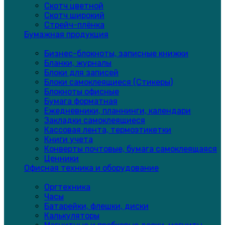
Скотч цветной
Скотч широкий
Стрейч-плёнка
Бумажная продукция
Бизнес-блокноты, записные книжки
Бланки, журналы
Блоки для записей
Блоки самоклеящиеся (Стикеры)
Блокноты офисные
Бумага форматная
Ежедневники, планнинги, календари
Закладки самоклеящиеся
Кассовая лента, термоэтикетки
Книги учета
Конверты почтовые, бумага самоклеящаяся
Ценники
Офисная техника и оборудование
Оргтехника
Часы
Батарейки, флешки, диски
Калькуляторы