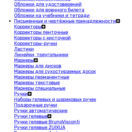
Обложки для удостоверений
Обложки для военного билета
Обложки на учебники и тетради
Письменные и чертёжные принадлежности
Корректоры
Корректоры ленточные
Корректоры с кисточкой
Корректоры-ручки
Ластики
Линейки, треугольники
Маркеры
Маркеры для дисков
Маркеры для сухостираемых досок
Маркеры перманентные
Маркеры текстовые
Маркеры специальные
Ручки
Наборы гелевых и шариковых ручек
Подарочные ручки
Ручки автоматические
Ручки гелевые
Ручки гелевые BrunoVisconti
Ручки гелевые ZUIXUA