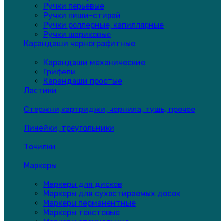
Ручки перьевые
Ручки пиши-стирай
Ручки роллерные, капиллярные
Ручки шариковые
Карандаши чернографитные
Карандаши механические
Грифели
Карандаши простые
Ластики
Стержни,картриджи, чернила, тушь, прочее
Линейки, треугольники
Точилки
Маркеры
Маркеры для дисков
Маркеры для сухостираемых досок
Маркеры перманентные
Маркеры текстовые