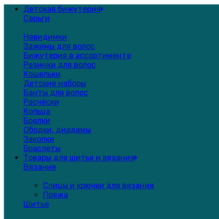
Детская бижутерия
Серьги
Невидимки
Зажимы для волос
Бижутерия в ассортименте
Резинки для волос
Кошельки
Детские наборы
Банты для волос
Расчёски
Кольца
Брелки
Ободки, диадемы
Заколки
Браслеты
Товары для шитья и вязания
Вязание
Спицы и крючки для вязания
Пряжа
Шитье