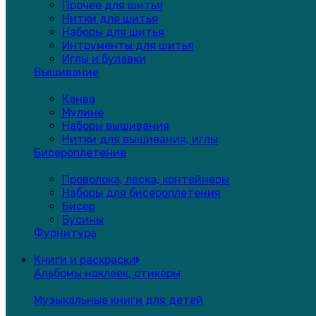
Прочее для шитья
Нитки для шитья
Наборы для шитья
Интрументы для шитья
Иглы и булавки
Вышивание
Канва
Мулине
Наборы вышивания
Нитки для вышивания, иглы
Бисероплетение
Проволока, леска, контейнеры
Наборы для бисероплетения
Бисер
Бусины
Фурнитура
Книги и раскраски
Альбомы наклеек, стикеры
Музыкальные книги для детей