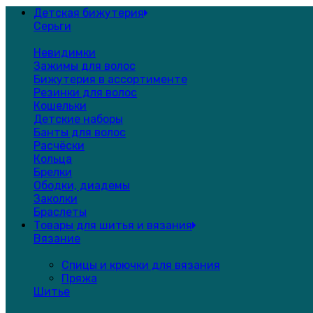
Детская бижутерия
Серьги
Невидимки
Зажимы для волос
Бижутерия в ассортименте
Резинки для волос
Кошельки
Детские наборы
Банты для волос
Расчёски
Кольца
Брелки
Ободки, диадемы
Заколки
Браслеты
Товары для шитья и вязания
Вязание
Спицы и крючки для вязания
Пряжа
Шитье