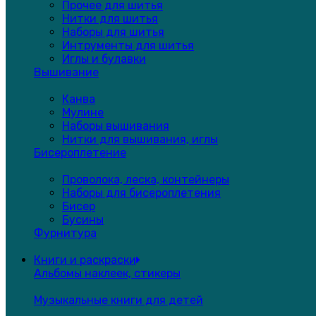
Прочее для шитья
Нитки для шитья
Наборы для шитья
Интрументы для шитья
Иглы и булавки
Вышивание
Канва
Мулине
Наборы вышивания
Нитки для вышивания, иглы
Бисероплетение
Проволока, леска, контейнеры
Наборы для бисероплетения
Бисер
Бусины
Фурнитура
Книги и раскраски
Альбомы наклеек, стикеры
Музыкальные книги для детей