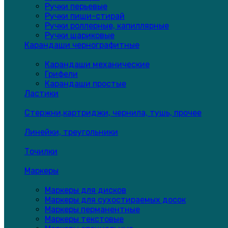
Ручки перьевые
Ручки пиши-стирай
Ручки роллерные, капиллярные
Ручки шариковые
Карандаши чернографитные
Карандаши механические
Грифели
Карандаши простые
Ластики
Стержни,картриджи, чернила, тушь, прочее
Линейки, треугольники
Точилки
Маркеры
Маркеры для дисков
Маркеры для сухостираемых досок
Маркеры перманентные
Маркеры текстовые