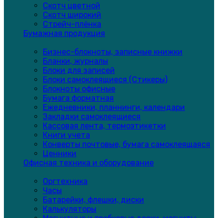
Скотч цветной
Скотч широкий
Стрейч-плёнка
Бумажная продукция
Бизнес-блокноты, записные книжки
Бланки, журналы
Блоки для записей
Блоки самоклеящиеся (Стикеры)
Блокноты офисные
Бумага форматная
Ежедневники, планнинги, календари
Закладки самоклеящиеся
Кассовая лента, термоэтикетки
Книги учета
Конверты почтовые, бумага самоклеящаяся
Ценники
Офисная техника и оборудование
Оргтехника
Часы
Батарейки, флешки, диски
Калькуляторы