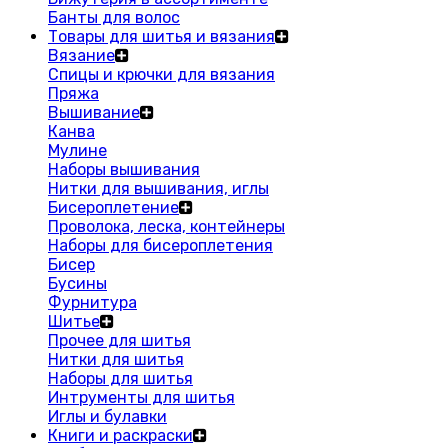
Банты для волос
Товары для шитья и вязания
Вязание
Спицы и крючки для вязания
Пряжа
Вышивание
Канва
Мулине
Наборы вышивания
Нитки для вышивания, иглы
Бисероплетение
Проволока, леска, контейнеры
Наборы для бисероплетения
Бисер
Бусины
Фурнитура
Шитье
Прочее для шитья
Нитки для шитья
Наборы для шитья
Интрументы для шитья
Иглы и булавки
Книги и раскраски