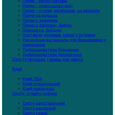
Папки - регистраторы
Папки - скоросшиватели
Папки - уголки, на молнии, на резинке
Папки на кольцах
Папки с зажимом
Папки с файлами, файлы
Планшеты, бейджи
Портфели деловые, папки с ручками
Расходные материалы для брошюровки и
ламинации
Скоросшиватели бумажные
Скоросшиватели прозрачные
Сопутствующие товары для офиса
Клей
Клей ПВА
Клей специальный
Клей-карандаш
Скотч, стрейч-плёнка
Скотч двусторонний
Скотч малярный
Скотч узкий