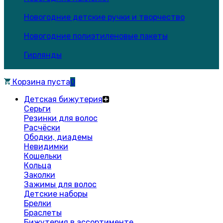
Новогодние детские ручки и творчество
Новогодние полиэтиленовые пакеты
Гирлянды
Корзина пуста
0
Детская бижутерия
Серьги
Резинки для волос
Расчёски
Ободки, диадемы
Невидимки
Кошельки
Кольца
Заколки
Зажимы для волос
Детские наборы
Брелки
Браслеты
Бижутерия в ассортименте