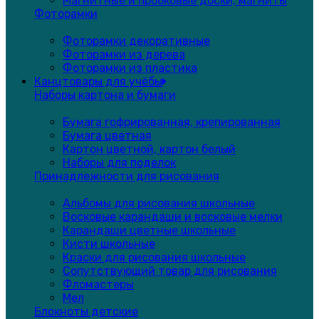
Магнитные и пробковые доски, магниты
Фоторамки
Фоторамки декоративные
Фоторамки из дерева
Фоторамки из пластика
Канцтовары для учёбы
Наборы картона и бумаги
Бумага гофрированная, крепированная
Бумага цветная
Картон цветной, картон белый
Наборы для поделок
Принадлежности для рисования
Альбомы для рисования школьные
Восковые карандаши и восковые мелки
Карандаши цветные школьные
Кисти школьные
Краски для рисования школьные
Сопутствующий товар для рисования
Фломастеры
Мел
Блокноты детские