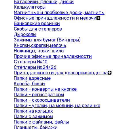
Батарейки, флешки, диски
Калькуляторы
Магнитные и пробковые доски, магниты
Офисные принадлежности и мелочи
Банковские резинки
Скобы для степлеров
Дыроколы
Зажимы для бумаг (Биндеры)
Кнопки,скрепки,мелочь
Ножницы, ножи, шило
Прочие офисные принадлежности
Степлеры №10
Степлеры №24/26
Принадлежности для делопроизводства
Папки адресные
Короба, боксы
Папки - конверты на кнопке
Папки - регистраторы
Папки - скоросшиватели
Папки - уголки, на молнии, на резинке
Папки на кольцах
Папки с зажимом
Папки с файлами, файлы
Планшеты, бейджи