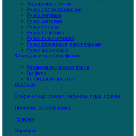
Подарочные ручки
Ручки автоматические
Ручки гелевые
Ручки детские
Ручки линеры
Ручки перьевые
Ручки пиши-стирай
Ручки роллерные, капиллярные
Ручки шариковые
Карандаши чернографитные
Карандаши механические
Грифели
Карандаши простые
Ластики
Стержни,картриджи, чернила, тушь, прочее
Линейки, треугольники
Точилки
Маркеры