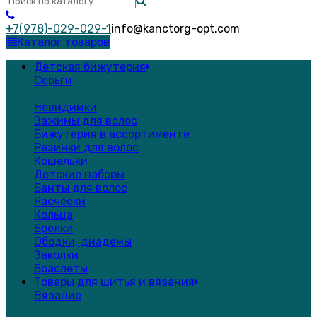
+7(978)-029-029-1
info@kanctorg-opt.com
Каталог товаров
Детская бижутерия
Серьги
Невидимки
Зажимы для волос
Бижутерия в ассортименте
Резинки для волос
Кошельки
Детские наборы
Банты для волос
Расчёски
Кольца
Брелки
Ободки, диадемы
Заколки
Браслеты
Товары для шитья и вязания
Вязание