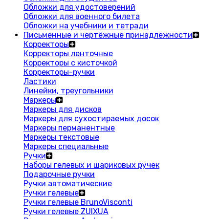
Обложки для удостоверений
Обложки для военного билета
Обложки на учебники и тетради
Письменные и чертёжные принадлежности
Корректоры
Корректоры ленточные
Корректоры с кисточкой
Корректоры-ручки
Ластики
Линейки, треугольники
Маркеры
Маркеры для дисков
Маркеры для сухостираемых досок
Маркеры перманентные
Маркеры текстовые
Маркеры специальные
Ручки
Наборы гелевых и шариковых ручек
Подарочные ручки
Ручки автоматические
Ручки гелевые
Ручки гелевые BrunoVisconti
Ручки гелевые ZUIXUA