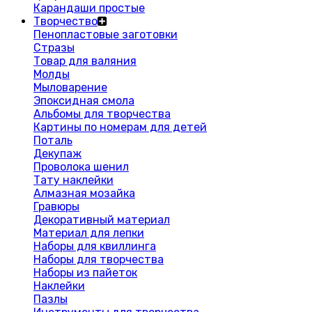
Карандаши простые
Творчество
Пенопластовые заготовки
Стразы
Товар для валяния
Молды
Мыловарение
Эпоксидная смола
Альбомы для творчества
Картины по номерам для детей
Поталь
Декупаж
Проволока шенил
Тату наклейки
Алмазная мозайка
Гравюры
Декоративный материал
Материал для лепки
Наборы для квиллинга
Наборы для творчества
Наборы из пайеток
Наклейки
Пазлы