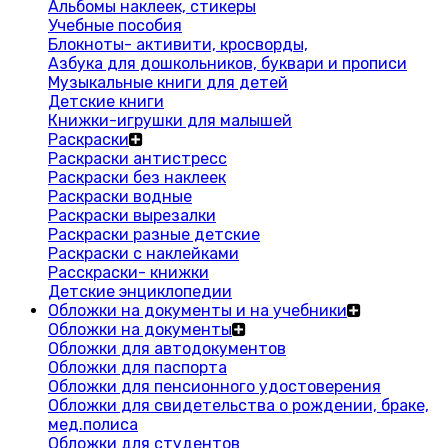
Альбомы наклеек, стикеры
Учебные пособия
Блокноты- активити, кросворды,
Азбука для дошкольников, буквари и прописи
Музыкальные книги для детей
Детские книги
Книжки-игрушки для малышей
Раскраски
Раскраски антистресс
Раскраски без наклеек
Раскраски водные
Раскраски вырезалки
Раскраски разные детские
Раскраски с наклейками
Расскраски- книжки
Детские энциклопедии
Обложки на документы и на учебники
Обложки на документы
Обложки для автодокументов
Обложки для паспорта
Обложки для пенсионного удостоверения
Обложки для свидетельства о рождении, браке,
мед.полиса
Обложки для студентов