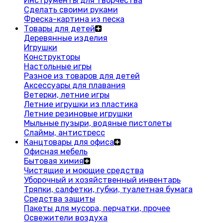
Инструменты для творчества
Сделать своими руками
Фреска-картина из песка
Товары для детей
Деревянные изделия
Игрушки
Конструкторы
Настольные игры
Разное из товаров для детей
Аксессуары для плавания
Ветерки, летние игры
Летние игрушки из пластика
Летние резиновые игрушки
Мыльные пузыри, водяные пистолеты
Слаймы, антистресс
Канцтовары для офиса
Офисная мебель
Бытовая химия
Чистящие и моющие средства
Уборочный и хозяйственный инвентарь
Тряпки, салфетки, губки, туалетная бумага
Средства защиты
Пакеты для мусора, перчатки, прочее
Освежители воздуха