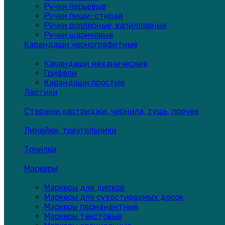
Ручки перьевые
Ручки пиши-стирай
Ручки роллерные, капиллярные
Ручки шариковые
Карандаши чернографитные
Карандаши механические
Грифели
Карандаши простые
Ластики
Стержни,картриджи, чернила, тушь, прочее
Линейки, треугольники
Точилки
Маркеры
Маркеры для дисков
Маркеры для сухостираемых досок
Маркеры перманентные
Маркеры текстовые