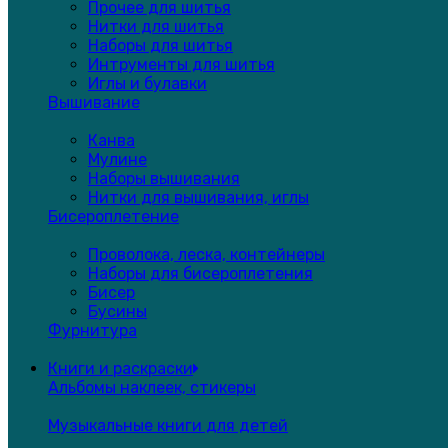
Прочее для шитья
Нитки для шитья
Наборы для шитья
Интрументы для шитья
Иглы и булавки
Вышивание
Канва
Мулине
Наборы вышивания
Нитки для вышивания, иглы
Бисероплетение
Проволока, леска, контейнеры
Наборы для бисероплетения
Бисер
Бусины
Фурнитура
Книги и раскраски
Альбомы наклеек, стикеры
Музыкальные книги для детей