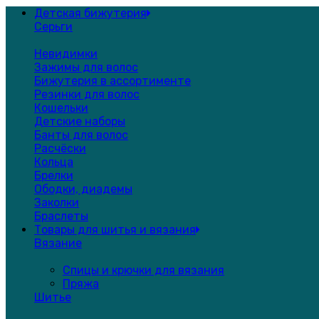
Детская бижутерия
Серьги
Невидимки
Зажимы для волос
Бижутерия в ассортименте
Резинки для волос
Кошельки
Детские наборы
Банты для волос
Расчёски
Кольца
Брелки
Ободки, диадемы
Заколки
Браслеты
Товары для шитья и вязания
Вязание
Спицы и крючки для вязания
Пряжа
Шитье