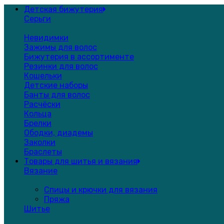
Детская бижутерия
Серьги
Невидимки
Зажимы для волос
Бижутерия в ассортименте
Резинки для волос
Кошельки
Детские наборы
Банты для волос
Расчёски
Кольца
Брелки
Ободки, диадемы
Заколки
Браслеты
Товары для шитья и вязания
Вязание
Спицы и крючки для вязания
Пряжа
Шитье