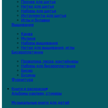
Прочее для шитья
Нитки для шитья
Наборы для шитья
Интрументы для шитья
Иглы и булавки
Вышивание
Канва
Мулине
Наборы вышивания
Нитки для вышивания, иглы
Бисероплетение
Проволока, леска, контейнеры
Наборы для бисероплетения
Бисер
Бусины
Фурнитура
Книги и раскраски
Альбомы наклеек, стикеры
Музыкальные книги для детей