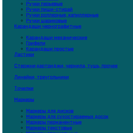
Ручки перьевые
Ручки пиши-стирай
Ручки роллерные, капиллярные
Ручки шариковые
Карандаши чернографитные
Карандаши механические
Грифели
Карандаши простые
Ластики
Стержни,картриджи, чернила, тушь, прочее
Линейки, треугольники
Точилки
Маркеры
Маркеры для дисков
Маркеры для сухостираемых досок
Маркеры перманентные
Маркеры текстовые