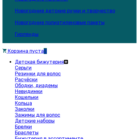
Новогодние детские ручки и творчество
Новогодние полиэтиленовые пакеты
Гирлянды
Корзина пуста
0
Детская бижутерия
Серьги
Резинки для волос
Расчёски
Ободки, диадемы
Невидимки
Кошельки
Кольца
Заколки
Зажимы для волос
Детские наборы
Брелки
Браслеты
Бижутерия в ассортименте