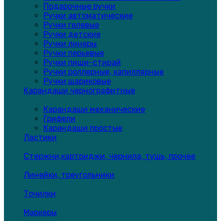
Подарочные ручки
Ручки автоматические
Ручки гелевые
Ручки детские
Ручки линеры
Ручки перьевые
Ручки пиши-стирай
Ручки роллерные, капиллярные
Ручки шариковые
Карандаши чернографитные
Карандаши механические
Грифели
Карандаши простые
Ластики
Стержни,картриджи, чернила, тушь, прочее
Линейки, треугольники
Точилки
Маркеры