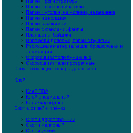
Папки - регистраторы
Папки - скоросшиватели
Папки - уголки, на молнии, на резинке
Папки на кольцах
Папки с зажимом
Папки с файлами, файлы
Планшеты, бейджи
Портфели деловые, папки с ручками
Расходные материалы для брошюровки и
ламинации
Скоросшиватели бумажные
Скоросшиватели прозрачные
Сопутствующие товары для офиса
Клей
Клей ПВА
Клей специальный
Клей-карандаш
Скотч, стрейч-плёнка
Скотч двусторонний
Скотч малярный
Скотч узкий