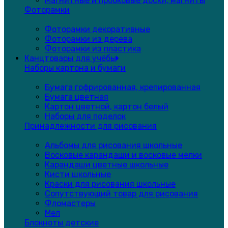
Магнитные и пробковые доски, магниты
Фоторамки
Фоторамки декоративные
Фоторамки из дерева
Фоторамки из пластика
Канцтовары для учёбы
Наборы картона и бумаги
Бумага гофрированная, крепированная
Бумага цветная
Картон цветной, картон белый
Наборы для поделок
Принадлежности для рисования
Альбомы для рисования школьные
Восковые карандаши и восковые мелки
Карандаши цветные школьные
Кисти школьные
Краски для рисования школьные
Сопутствующий товар для рисования
Фломастеры
Мел
Блокноты детские