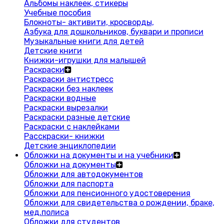
Альбомы наклеек, стикеры
Учебные пособия
Блокноты- активити, кросворды,
Азбука для дошкольников, буквари и прописи
Музыкальные книги для детей
Детские книги
Книжки-игрушки для малышей
Раскраски
Раскраски антистресс
Раскраски без наклеек
Раскраски водные
Раскраски вырезалки
Раскраски разные детские
Раскраски с наклейками
Расскраски- книжки
Детские энциклопедии
Обложки на документы и на учебники
Обложки на документы
Обложки для автодокументов
Обложки для паспорта
Обложки для пенсионного удостоверения
Обложки для свидетельства о рождении, браке,
мед.полиса
Обложки для студентов