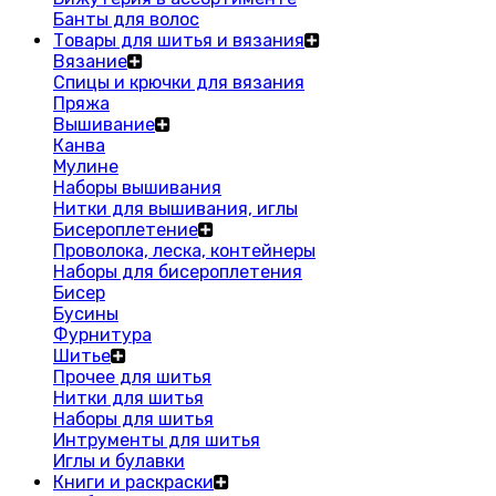
Банты для волос
Товары для шитья и вязания
Вязание
Спицы и крючки для вязания
Пряжа
Вышивание
Канва
Мулине
Наборы вышивания
Нитки для вышивания, иглы
Бисероплетение
Проволока, леска, контейнеры
Наборы для бисероплетения
Бисер
Бусины
Фурнитура
Шитье
Прочее для шитья
Нитки для шитья
Наборы для шитья
Интрументы для шитья
Иглы и булавки
Книги и раскраски