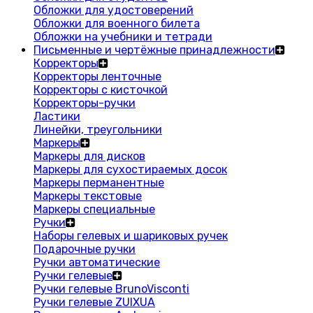
Обложки для удостоверений
Обложки для военного билета
Обложки на учебники и тетради
Письменные и чертёжные принадлежности
Корректоры
Корректоры ленточные
Корректоры с кисточкой
Корректоры-ручки
Ластики
Линейки, треугольники
Маркеры
Маркеры для дисков
Маркеры для сухостираемых досок
Маркеры перманентные
Маркеры текстовые
Маркеры специальные
Ручки
Наборы гелевых и шариковых ручек
Подарочные ручки
Ручки автоматические
Ручки гелевые
Ручки гелевые BrunoVisconti
Ручки гелевые ZUIXUA