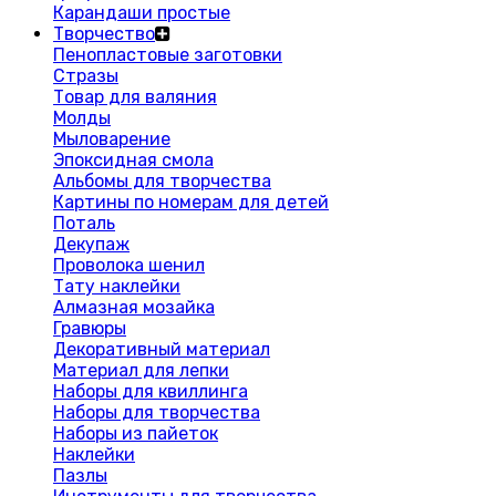
Карандаши простые
Творчество
Пенопластовые заготовки
Стразы
Товар для валяния
Молды
Мыловарение
Эпоксидная смола
Альбомы для творчества
Картины по номерам для детей
Поталь
Декупаж
Проволока шенил
Тату наклейки
Алмазная мозайка
Гравюры
Декоративный материал
Материал для лепки
Наборы для квиллинга
Наборы для творчества
Наборы из пайеток
Наклейки
Пазлы