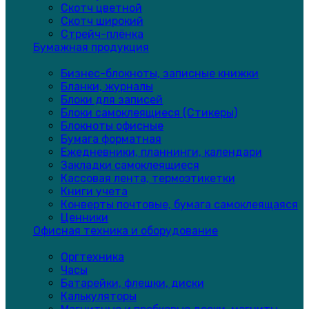
Скотч цветной
Скотч широкий
Стрейч-плёнка
Бумажная продукция
Бизнес-блокноты, записные книжки
Бланки, журналы
Блоки для записей
Блоки самоклеящиеся (Стикеры)
Блокноты офисные
Бумага форматная
Ежедневники, планнинги, календари
Закладки самоклеящиеся
Кассовая лента, термоэтикетки
Книги учета
Конверты почтовые, бумага самоклеящаяся
Ценники
Офисная техника и оборудование
Оргтехника
Часы
Батарейки, флешки, диски
Калькуляторы