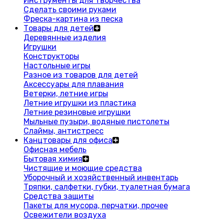
Инструменты для творчества
Сделать своими руками
Фреска-картина из песка
Товары для детей
Деревянные изделия
Игрушки
Конструкторы
Настольные игры
Разное из товаров для детей
Аксессуары для плавания
Ветерки, летние игры
Летние игрушки из пластика
Летние резиновые игрушки
Мыльные пузыри, водяные пистолеты
Слаймы, антистресс
Канцтовары для офиса
Офисная мебель
Бытовая химия
Чистящие и моющие средства
Уборочный и хозяйственный инвентарь
Тряпки, салфетки, губки, туалетная бумага
Средства защиты
Пакеты для мусора, перчатки, прочее
Освежители воздуха