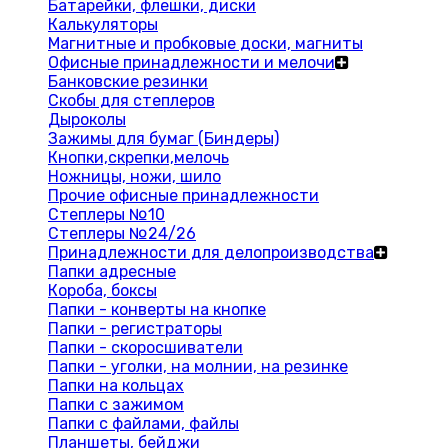
Батарейки, флешки, диски
Калькуляторы
Магнитные и пробковые доски, магниты
Офисные принадлежности и мелочи
Банковские резинки
Скобы для степлеров
Дыроколы
Зажимы для бумаг (Биндеры)
Кнопки,скрепки,мелочь
Ножницы, ножи, шило
Прочие офисные принадлежности
Степлеры №10
Степлеры №24/26
Принадлежности для делопроизводства
Папки адресные
Короба, боксы
Папки - конверты на кнопке
Папки - регистраторы
Папки - скоросшиватели
Папки - уголки, на молнии, на резинке
Папки на кольцах
Папки с зажимом
Папки с файлами, файлы
Планшеты, бейджи