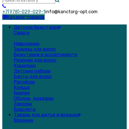
+7(978)-029-029-1
info@kanctorg-opt.com
Каталог товаров
Детская бижутерия
Серьги
Невидимки
Зажимы для волос
Бижутерия в ассортименте
Резинки для волос
Кошельки
Детские наборы
Банты для волос
Расчёски
Кольца
Брелки
Ободки, диадемы
Заколки
Браслеты
Товары для шитья и вязания
Вязание