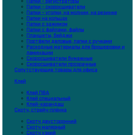
Папки - регистраторы
Папки - скоросшиватели
Папки - уголки, на молнии, на резинке
Папки на кольцах
Папки с зажимом
Папки с файлами, файлы
Планшеты, бейджи
Портфели деловые, папки с ручками
Расходные материалы для брошюровки и
ламинации
Скоросшиватели бумажные
Скоросшиватели прозрачные
Сопутствующие товары для офиса
Клей
Клей ПВА
Клей специальный
Клей-карандаш
Скотч, стрейч-плёнка
Скотч двусторонний
Скотч малярный
Скотч узкий