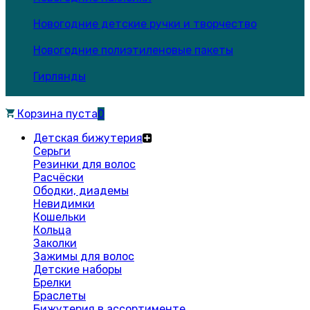
Новогодние детские ручки и творчество
Новогодние полиэтиленовые пакеты
Гирлянды
Корзина пуста
0
Детская бижутерия
Серьги
Резинки для волос
Расчёски
Ободки, диадемы
Невидимки
Кошельки
Кольца
Заколки
Зажимы для волос
Детские наборы
Брелки
Браслеты
Бижутерия в ассортименте