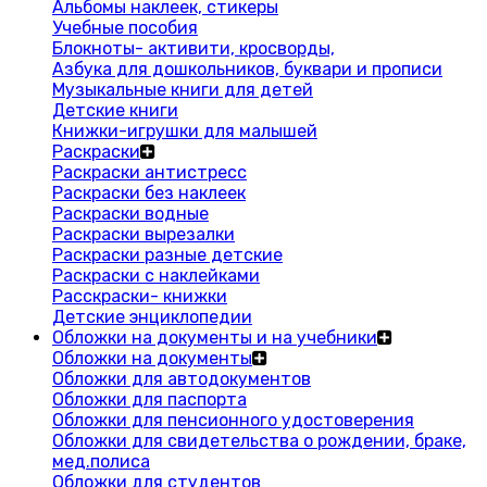
Альбомы наклеек, стикеры
Учебные пособия
Блокноты- активити, кросворды,
Азбука для дошкольников, буквари и прописи
Музыкальные книги для детей
Детские книги
Книжки-игрушки для малышей
Раскраски
Раскраски антистресс
Раскраски без наклеек
Раскраски водные
Раскраски вырезалки
Раскраски разные детские
Раскраски с наклейками
Расскраски- книжки
Детские энциклопедии
Обложки на документы и на учебники
Обложки на документы
Обложки для автодокументов
Обложки для паспорта
Обложки для пенсионного удостоверения
Обложки для свидетельства о рождении, браке,
мед.полиса
Обложки для студентов