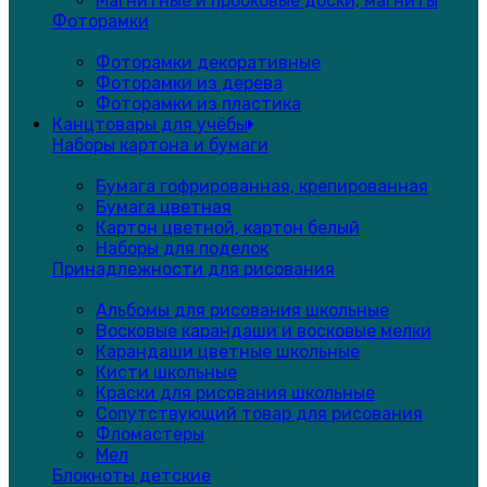
Магнитные и пробковые доски, магниты
Фоторамки
Фоторамки декоративные
Фоторамки из дерева
Фоторамки из пластика
Канцтовары для учёбы
Наборы картона и бумаги
Бумага гофрированная, крепированная
Бумага цветная
Картон цветной, картон белый
Наборы для поделок
Принадлежности для рисования
Альбомы для рисования школьные
Восковые карандаши и восковые мелки
Карандаши цветные школьные
Кисти школьные
Краски для рисования школьные
Сопутствующий товар для рисования
Фломастеры
Мел
Блокноты детские