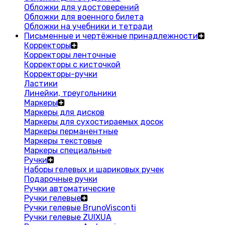
Обложки для удостоверений
Обложки для военного билета
Обложки на учебники и тетради
Письменные и чертёжные принадлежности
Корректоры
Корректоры ленточные
Корректоры с кисточкой
Корректоры-ручки
Ластики
Линейки, треугольники
Маркеры
Маркеры для дисков
Маркеры для сухостираемых досок
Маркеры перманентные
Маркеры текстовые
Маркеры специальные
Ручки
Наборы гелевых и шариковых ручек
Подарочные ручки
Ручки автоматические
Ручки гелевые
Ручки гелевые BrunoVisconti
Ручки гелевые ZUIXUA