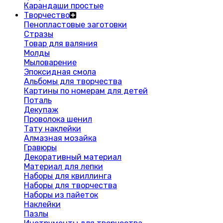
Карандаши простые
Творчество
Пенопластовые заготовки
Стразы
Товар для валяния
Молды
Мыловарение
Эпоксидная смола
Альбомы для творчества
Картины по номерам для детей
Поталь
Декупаж
Проволока шенил
Тату наклейки
Алмазная мозайка
Гравюры
Декоративный материал
Материал для лепки
Наборы для квиллинга
Наборы для творчества
Наборы из пайеток
Наклейки
Пазлы