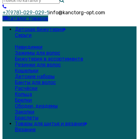
+7(978)-029-029-1
info@kanctorg-opt.com
Каталог товаров
Детская бижутерия
Серьги
Невидимки
Зажимы для волос
Бижутерия в ассортименте
Резинки для волос
Кошельки
Детские наборы
Банты для волос
Расчёски
Кольца
Брелки
Ободки, диадемы
Заколки
Браслеты
Товары для шитья и вязания
Вязание