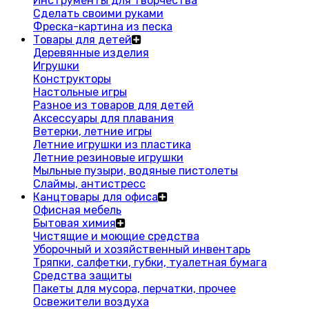
Инструменты для творчества
Сделать своими руками
Фреска-картина из песка
Товары для детей
Деревянные изделия
Игрушки
Конструкторы
Настольные игры
Разное из товаров для детей
Аксессуары для плавания
Ветерки, летние игры
Летние игрушки из пластика
Летние резиновые игрушки
Мыльные пузыри, водяные пистолеты
Слаймы, антистресс
Канцтовары для офиса
Офисная мебель
Бытовая химия
Чистящие и моющие средства
Уборочный и хозяйственный инвентарь
Тряпки, салфетки, губки, туалетная бумага
Средства защиты
Пакеты для мусора, перчатки, прочее
Освежители воздуха