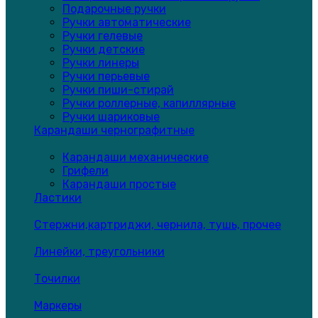
Подарочные ручки
Ручки автоматические
Ручки гелевые
Ручки детские
Ручки линеры
Ручки перьевые
Ручки пиши-стирай
Ручки роллерные, капиллярные
Ручки шариковые
Карандаши чернографитные
Карандаши механические
Грифели
Карандаши простые
Ластики
Стержни,картриджи, чернила, тушь, прочее
Линейки, треугольники
Точилки
Маркеры