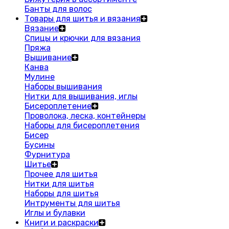
Банты для волос
Товары для шитья и вязания
Вязание
Спицы и крючки для вязания
Пряжа
Вышивание
Канва
Мулине
Наборы вышивания
Нитки для вышивания, иглы
Бисероплетение
Проволока, леска, контейнеры
Наборы для бисероплетения
Бисер
Бусины
Фурнитура
Шитье
Прочее для шитья
Нитки для шитья
Наборы для шитья
Интрументы для шитья
Иглы и булавки
Книги и раскраски