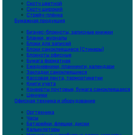
Скотч цветной
Скотч широкий
Стрейч-плёнка
Бумажная продукция
Бизнес-блокноты, записные книжки
Бланки, журналы
Блоки для записей
Блоки самоклеящиеся (Стикеры)
Блокноты офисные
Бумага форматная
Ежедневники, планнинги, календари
Закладки самоклеящиеся
Кассовая лента, термоэтикетки
Книги учета
Конверты почтовые, бумага самоклеящаяся
Ценники
Офисная техника и оборудование
Оргтехника
Часы
Батарейки, флешки, диски
Калькуляторы