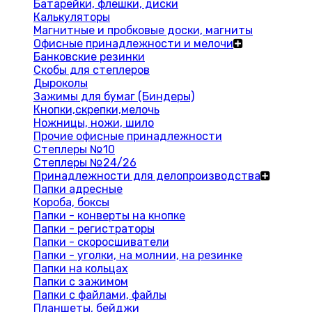
Батарейки, флешки, диски
Калькуляторы
Магнитные и пробковые доски, магниты
Офисные принадлежности и мелочи
Банковские резинки
Скобы для степлеров
Дыроколы
Зажимы для бумаг (Биндеры)
Кнопки,скрепки,мелочь
Ножницы, ножи, шило
Прочие офисные принадлежности
Степлеры №10
Степлеры №24/26
Принадлежности для делопроизводства
Папки адресные
Короба, боксы
Папки - конверты на кнопке
Папки - регистраторы
Папки - скоросшиватели
Папки - уголки, на молнии, на резинке
Папки на кольцах
Папки с зажимом
Папки с файлами, файлы
Планшеты, бейджи