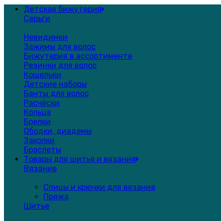
Детская бижутерия
Серьги
Невидимки
Зажимы для волос
Бижутерия в ассортименте
Резинки для волос
Кошельки
Детские наборы
Банты для волос
Расчёски
Кольца
Брелки
Ободки, диадемы
Заколки
Браслеты
Товары для шитья и вязания
Вязание
Спицы и крючки для вязания
Пряжа
Шитье