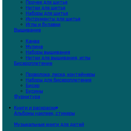
Прочее для шитья
Нитки для шитья
Наборы для шитья
Интрументы для шитья
Иглы и булавки
Вышивание
Канва
Мулине
Наборы вышивания
Нитки для вышивания, иглы
Бисероплетение
Проволока, леска, контейнеры
Наборы для бисероплетения
Бисер
Бусины
Фурнитура
Книги и раскраски
Альбомы наклеек, стикеры
Музыкальные книги для детей