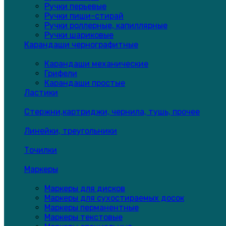
Ручки перьевые
Ручки пиши-стирай
Ручки роллерные, капиллярные
Ручки шариковые
Карандаши чернографитные
Карандаши механические
Грифели
Карандаши простые
Ластики
Стержни,картриджи, чернила, тушь, прочее
Линейки, треугольники
Точилки
Маркеры
Маркеры для дисков
Маркеры для сухостираемых досок
Маркеры перманентные
Маркеры текстовые