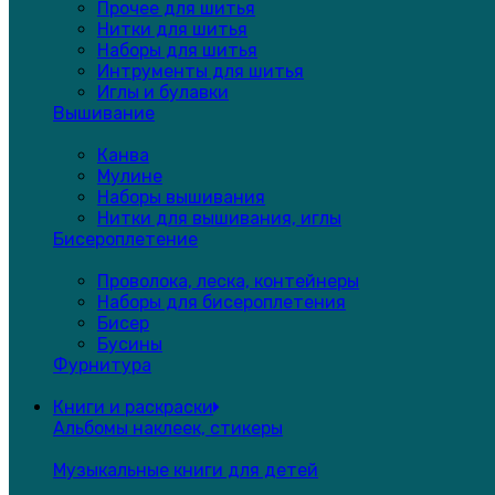
Прочее для шитья
Нитки для шитья
Наборы для шитья
Интрументы для шитья
Иглы и булавки
Вышивание
Канва
Мулине
Наборы вышивания
Нитки для вышивания, иглы
Бисероплетение
Проволока, леска, контейнеры
Наборы для бисероплетения
Бисер
Бусины
Фурнитура
Книги и раскраски
Альбомы наклеек, стикеры
Музыкальные книги для детей