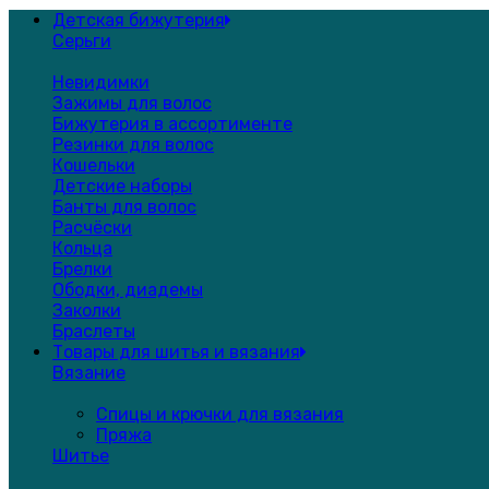
Детская бижутерия
Серьги
Невидимки
Зажимы для волос
Бижутерия в ассортименте
Резинки для волос
Кошельки
Детские наборы
Банты для волос
Расчёски
Кольца
Брелки
Ободки, диадемы
Заколки
Браслеты
Товары для шитья и вязания
Вязание
Спицы и крючки для вязания
Пряжа
Шитье