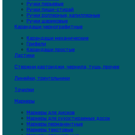
Ручки перьевые
Ручки пиши-стирай
Ручки роллерные, капиллярные
Ручки шариковые
Карандаши чернографитные
Карандаши механические
Грифели
Карандаши простые
Ластики
Стержни,картриджи, чернила, тушь, прочее
Линейки, треугольники
Точилки
Маркеры
Маркеры для дисков
Маркеры для сухостираемых досок
Маркеры перманентные
Маркеры текстовые