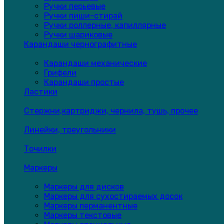
Ручки перьевые
Ручки пиши-стирай
Ручки роллерные, капиллярные
Ручки шариковые
Карандаши чернографитные
Карандаши механические
Грифели
Карандаши простые
Ластики
Стержни,картриджи, чернила, тушь, прочее
Линейки, треугольники
Точилки
Маркеры
Маркеры для дисков
Маркеры для сухостираемых досок
Маркеры перманентные
Маркеры текстовые