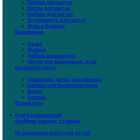
Прочее для шитья
Нитки для шитья
Наборы для шитья
Интрументы для шитья
Иглы и булавки
Вышивание
Канва
Мулине
Наборы вышивания
Нитки для вышивания, иглы
Бисероплетение
Проволока, леска, контейнеры
Наборы для бисероплетения
Бисер
Бусины
Фурнитура
Книги и раскраски
Альбомы наклеек, стикеры
Музыкальные книги для детей