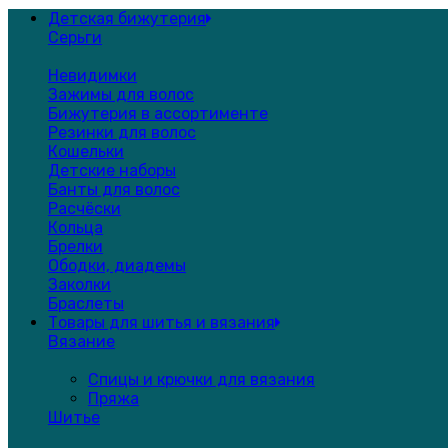
Детская бижутерия
Серьги
Невидимки
Зажимы для волос
Бижутерия в ассортименте
Резинки для волос
Кошельки
Детские наборы
Банты для волос
Расчёски
Кольца
Брелки
Ободки, диадемы
Заколки
Браслеты
Товары для шитья и вязания
Вязание
Спицы и крючки для вязания
Пряжа
Шитье