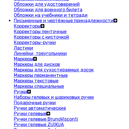
Обложки для удостоверений
Обложки для военного билета
Обложки на учебники и тетради
Письменные и чертёжные принадлежности
Корректоры
Корректоры ленточные
Корректоры с кисточкой
Корректоры-ручки
Ластики
Линейки, треугольники
Маркеры
Маркеры для дисков
Маркеры для сухостираемых досок
Маркеры перманентные
Маркеры текстовые
Маркеры специальные
Ручки
Наборы гелевых и шариковых ручек
Подарочные ручки
Ручки автоматические
Ручки гелевые
Ручки гелевые BrunoVisconti
Ручки гелевые ZUIXUA