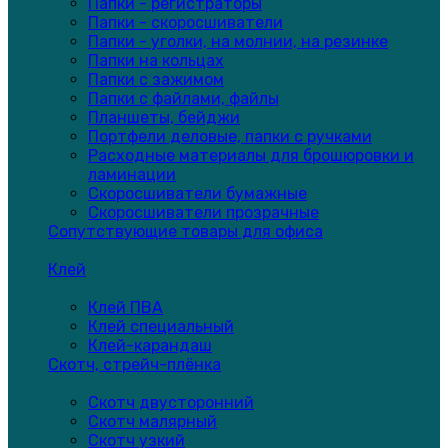
Папки - регистраторы
Папки - скоросшиватели
Папки - уголки, на молнии, на резинке
Папки на кольцах
Папки с зажимом
Папки с файлами, файлы
Планшеты, бейджи
Портфели деловые, папки с ручками
Расходные материалы для брошюровки и
ламинации
Скоросшиватели бумажные
Скоросшиватели прозрачные
Сопутствующие товары для офиса
Клей
Клей ПВА
Клей специальный
Клей-карандаш
Скотч, стрейч-плёнка
Скотч двусторонний
Скотч малярный
Скотч узкий