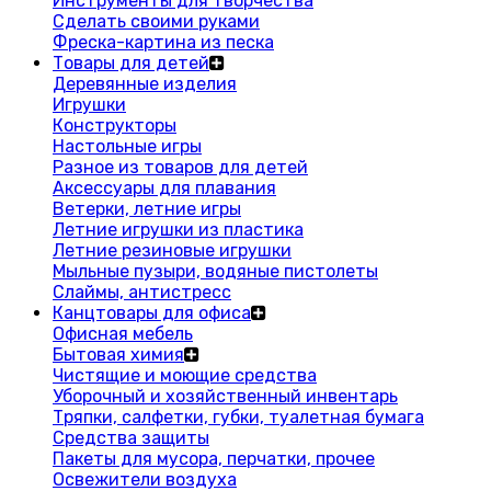
Инструменты для творчества
Сделать своими руками
Фреска-картина из песка
Товары для детей
Деревянные изделия
Игрушки
Конструкторы
Настольные игры
Разное из товаров для детей
Аксессуары для плавания
Ветерки, летние игры
Летние игрушки из пластика
Летние резиновые игрушки
Мыльные пузыри, водяные пистолеты
Слаймы, антистресс
Канцтовары для офиса
Офисная мебель
Бытовая химия
Чистящие и моющие средства
Уборочный и хозяйственный инвентарь
Тряпки, салфетки, губки, туалетная бумага
Средства защиты
Пакеты для мусора, перчатки, прочее
Освежители воздуха