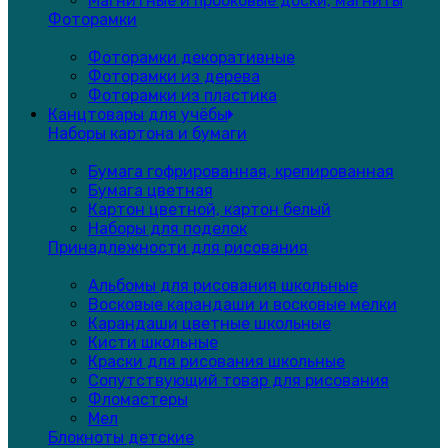
Магнитные и пробковые доски, магниты
Фоторамки
Фоторамки декоративные
Фоторамки из дерева
Фоторамки из пластика
Канцтовары для учёбы
Наборы картона и бумаги
Бумага гофрированная, крепированная
Бумага цветная
Картон цветной, картон белый
Наборы для поделок
Принадлежности для рисования
Альбомы для рисования школьные
Восковые карандаши и восковые мелки
Карандаши цветные школьные
Кисти школьные
Краски для рисования школьные
Сопутствующий товар для рисования
Фломастеры
Мел
Блокноты детские