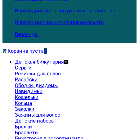
Новогодние детские ручки и творчество
Новогодние полиэтиленовые пакеты
Гирлянды
Корзина пуста
0
Детская бижутерия
Серьги
Резинки для волос
Расчёски
Ободки, диадемы
Невидимки
Кошельки
Кольца
Заколки
Зажимы для волос
Детские наборы
Брелки
Браслеты
Бижутерия в ассортименте