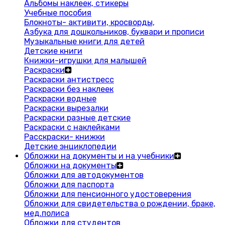
Альбомы наклеек, стикеры
Учебные пособия
Блокноты- активити, кросворды,
Азбука для дошкольников, буквари и прописи
Музыкальные книги для детей
Детские книги
Книжки-игрушки для малышей
Раскраски
Раскраски антистресс
Раскраски без наклеек
Раскраски водные
Раскраски вырезалки
Раскраски разные детские
Раскраски с наклейками
Расскраски- книжки
Детские энциклопедии
Обложки на документы и на учебники
Обложки на документы
Обложки для автодокументов
Обложки для паспорта
Обложки для пенсионного удостоверения
Обложки для свидетельства о рождении, браке,
мед.полиса
Обложки для студентов