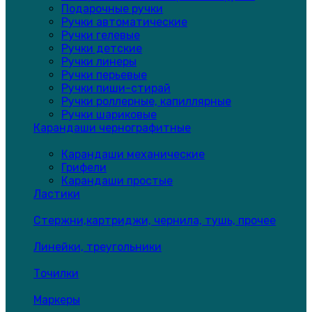
Подарочные ручки
Ручки автоматические
Ручки гелевые
Ручки детские
Ручки линеры
Ручки перьевые
Ручки пиши-стирай
Ручки роллерные, капиллярные
Ручки шариковые
Карандаши чернографитные
Карандаши механические
Грифели
Карандаши простые
Ластики
Стержни,картриджи, чернила, тушь, прочее
Линейки, треугольники
Точилки
Маркеры