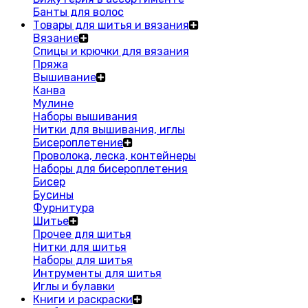
Банты для волос
Товары для шитья и вязания
Вязание
Спицы и крючки для вязания
Пряжа
Вышивание
Канва
Мулине
Наборы вышивания
Нитки для вышивания, иглы
Бисероплетение
Проволока, леска, контейнеры
Наборы для бисероплетения
Бисер
Бусины
Фурнитура
Шитье
Прочее для шитья
Нитки для шитья
Наборы для шитья
Интрументы для шитья
Иглы и булавки
Книги и раскраски