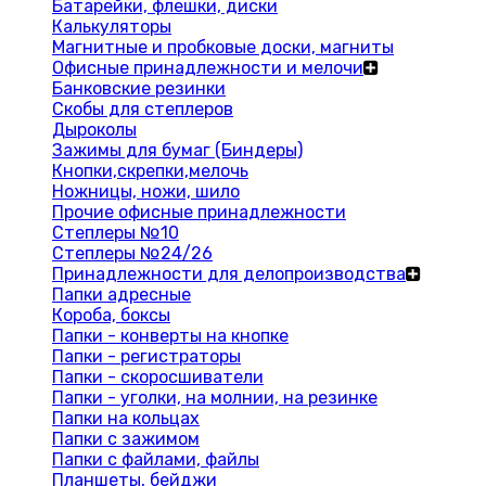
Батарейки, флешки, диски
Калькуляторы
Магнитные и пробковые доски, магниты
Офисные принадлежности и мелочи
Банковские резинки
Скобы для степлеров
Дыроколы
Зажимы для бумаг (Биндеры)
Кнопки,скрепки,мелочь
Ножницы, ножи, шило
Прочие офисные принадлежности
Степлеры №10
Степлеры №24/26
Принадлежности для делопроизводства
Папки адресные
Короба, боксы
Папки - конверты на кнопке
Папки - регистраторы
Папки - скоросшиватели
Папки - уголки, на молнии, на резинке
Папки на кольцах
Папки с зажимом
Папки с файлами, файлы
Планшеты, бейджи