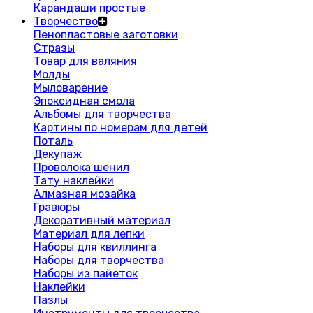
Карандаши простые
Творчество
Пенопластовые заготовки
Стразы
Товар для валяния
Молды
Мыловарение
Эпоксидная смола
Альбомы для творчества
Картины по номерам для детей
Поталь
Декупаж
Проволока шенил
Тату наклейки
Алмазная мозайка
Гравюры
Декоративный материал
Материал для лепки
Наборы для квиллинга
Наборы для творчества
Наборы из пайеток
Наклейки
Пазлы