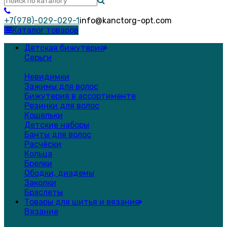
+7(978)-029-029-1
info@kanctorg-opt.com
Каталог товаров
Детская бижутерия
Серьги
Невидимки
Зажимы для волос
Бижутерия в ассортименте
Резинки для волос
Кошельки
Детские наборы
Банты для волос
Расчёски
Кольца
Брелки
Ободки, диадемы
Заколки
Браслеты
Товары для шитья и вязания
Вязание