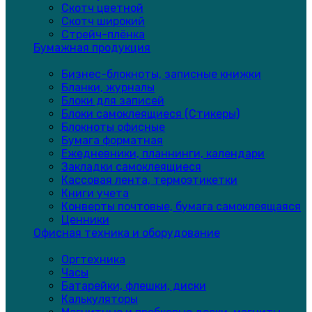
Скотч цветной
Скотч широкий
Стрейч-плёнка
Бумажная продукция
Бизнес-блокноты, записные книжки
Бланки, журналы
Блоки для записей
Блоки самоклеящиеся (Стикеры)
Блокноты офисные
Бумага форматная
Ежедневники, планнинги, календари
Закладки самоклеящиеся
Кассовая лента, термоэтикетки
Книги учета
Конверты почтовые, бумага самоклеящаяся
Ценники
Офисная техника и оборудование
Оргтехника
Часы
Батарейки, флешки, диски
Калькуляторы