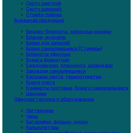
Скотч цветной
Скотч широкий
Стрейч-плёнка
Бумажная продукция
Бизнес-блокноты, записные книжки
Бланки, журналы
Блоки для записей
Блоки самоклеящиеся (Стикеры)
Блокноты офисные
Бумага форматная
Ежедневники, планнинги, календари
Закладки самоклеящиеся
Кассовая лента, термоэтикетки
Книги учета
Конверты почтовые, бумага самоклеящаяся
Ценники
Офисная техника и оборудование
Оргтехника
Часы
Батарейки, флешки, диски
Калькуляторы