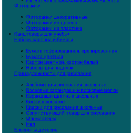
Магнитные и пробковые доски, магниты
Фоторамки
Фоторамки декоративные
Фоторамки из дерева
Фоторамки из пластика
Канцтовары для учёбы
Наборы картона и бумаги
Бумага гофрированная, крепированная
Бумага цветная
Картон цветной, картон белый
Наборы для поделок
Принадлежности для рисования
Альбомы для рисования школьные
Восковые карандаши и восковые мелки
Карандаши цветные школьные
Кисти школьные
Краски для рисования школьные
Сопутствующий товар для рисования
Фломастеры
Мел
Блокноты детские