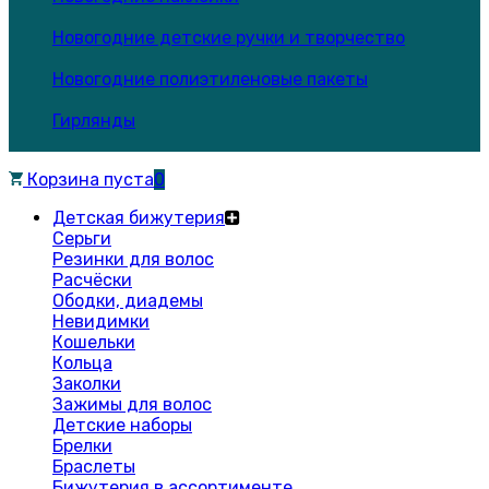
Новогодние детские ручки и творчество
Новогодние полиэтиленовые пакеты
Гирлянды
Корзина пуста
0
Детская бижутерия
Серьги
Резинки для волос
Расчёски
Ободки, диадемы
Невидимки
Кошельки
Кольца
Заколки
Зажимы для волос
Детские наборы
Брелки
Браслеты
Бижутерия в ассортименте