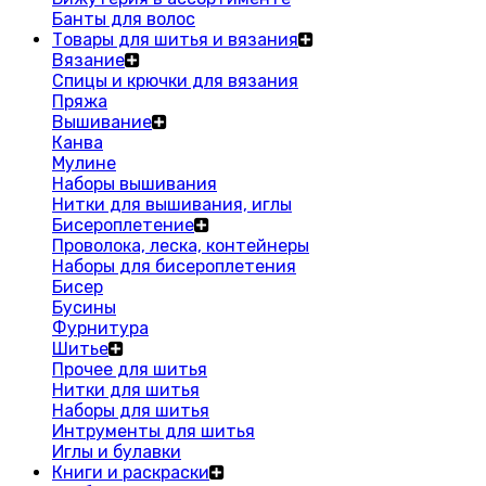
Банты для волос
Товары для шитья и вязания
Вязание
Спицы и крючки для вязания
Пряжа
Вышивание
Канва
Мулине
Наборы вышивания
Нитки для вышивания, иглы
Бисероплетение
Проволока, леска, контейнеры
Наборы для бисероплетения
Бисер
Бусины
Фурнитура
Шитье
Прочее для шитья
Нитки для шитья
Наборы для шитья
Интрументы для шитья
Иглы и булавки
Книги и раскраски