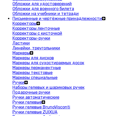
Обложки для удостоверений
Обложки для военного билета
Обложки на учебники и тетради
Письменные и чертёжные принадлежности
Корректоры
Корректоры ленточные
Корректоры с кисточкой
Корректоры-ручки
Ластики
Линейки, треугольники
Маркеры
Маркеры для дисков
Маркеры для сухостираемых досок
Маркеры перманентные
Маркеры текстовые
Маркеры специальные
Ручки
Наборы гелевых и шариковых ручек
Подарочные ручки
Ручки автоматические
Ручки гелевые
Ручки гелевые BrunoVisconti
Ручки гелевые ZUIXUA