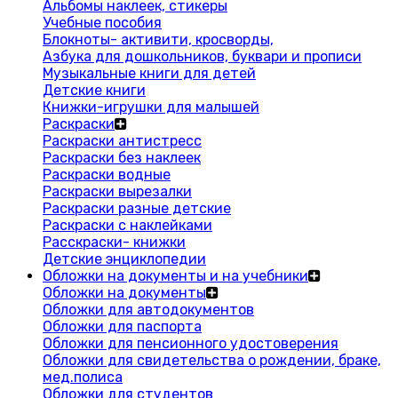
Альбомы наклеек, стикеры
Учебные пособия
Блокноты- активити, кросворды,
Азбука для дошкольников, буквари и прописи
Музыкальные книги для детей
Детские книги
Книжки-игрушки для малышей
Раскраски
Раскраски антистресс
Раскраски без наклеек
Раскраски водные
Раскраски вырезалки
Раскраски разные детские
Раскраски с наклейками
Расскраски- книжки
Детские энциклопедии
Обложки на документы и на учебники
Обложки на документы
Обложки для автодокументов
Обложки для паспорта
Обложки для пенсионного удостоверения
Обложки для свидетельства о рождении, браке,
мед.полиса
Обложки для студентов