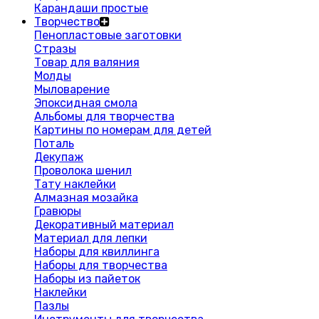
Карандаши простые
Творчество
Пенопластовые заготовки
Стразы
Товар для валяния
Молды
Мыловарение
Эпоксидная смола
Альбомы для творчества
Картины по номерам для детей
Поталь
Декупаж
Проволока шенил
Тату наклейки
Алмазная мозайка
Гравюры
Декоративный материал
Материал для лепки
Наборы для квиллинга
Наборы для творчества
Наборы из пайеток
Наклейки
Пазлы