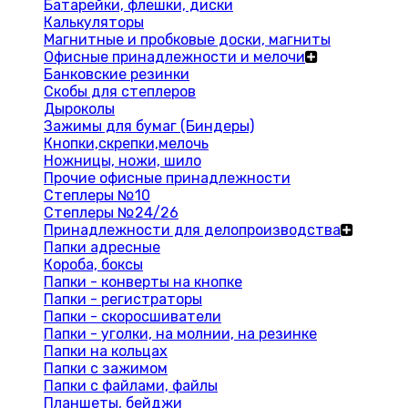
Батарейки, флешки, диски
Калькуляторы
Магнитные и пробковые доски, магниты
Офисные принадлежности и мелочи
Банковские резинки
Скобы для степлеров
Дыроколы
Зажимы для бумаг (Биндеры)
Кнопки,скрепки,мелочь
Ножницы, ножи, шило
Прочие офисные принадлежности
Степлеры №10
Степлеры №24/26
Принадлежности для делопроизводства
Папки адресные
Короба, боксы
Папки - конверты на кнопке
Папки - регистраторы
Папки - скоросшиватели
Папки - уголки, на молнии, на резинке
Папки на кольцах
Папки с зажимом
Папки с файлами, файлы
Планшеты, бейджи