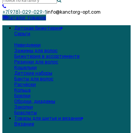
+7(978)-029-029-1
info@kanctorg-opt.com
Каталог товаров
Детская бижутерия
Серьги
Невидимки
Зажимы для волос
Бижутерия в ассортименте
Резинки для волос
Кошельки
Детские наборы
Банты для волос
Расчёски
Кольца
Брелки
Ободки, диадемы
Заколки
Браслеты
Товары для шитья и вязания
Вязание