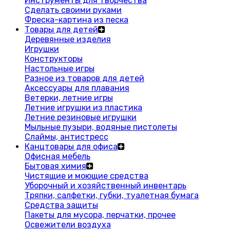
Инструменты для творчества
Сделать своими руками
Фреска-картина из песка
Товары для детей
Деревянные изделия
Игрушки
Конструкторы
Настольные игры
Разное из товаров для детей
Аксессуары для плавания
Ветерки, летние игры
Летние игрушки из пластика
Летние резиновые игрушки
Мыльные пузыри, водяные пистолеты
Слаймы, антистресс
Канцтовары для офиса
Офисная мебель
Бытовая химия
Чистящие и моющие средства
Уборочный и хозяйственный инвентарь
Тряпки, салфетки, губки, туалетная бумага
Средства защиты
Пакеты для мусора, перчатки, прочее
Освежители воздуха