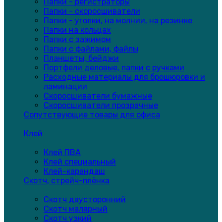
Папки - регистраторы
Папки - скоросшиватели
Папки - уголки, на молнии, на резинке
Папки на кольцах
Папки с зажимом
Папки с файлами, файлы
Планшеты, бейджи
Портфели деловые, папки с ручками
Расходные материалы для брошюровки и
ламинации
Скоросшиватели бумажные
Скоросшиватели прозрачные
Сопутствующие товары для офиса
Клей
Клей ПВА
Клей специальный
Клей-карандаш
Скотч, стрейч-плёнка
Скотч двусторонний
Скотч малярный
Скотч узкий