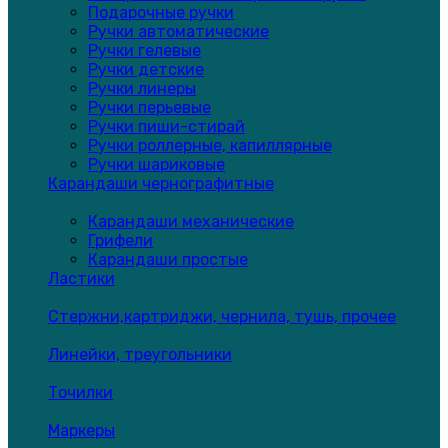
Подарочные ручки
Ручки автоматические
Ручки гелевые
Ручки детские
Ручки линеры
Ручки перьевые
Ручки пиши-стирай
Ручки роллерные, капиллярные
Ручки шариковые
Карандаши чернографитные
Карандаши механические
Грифели
Карандаши простые
Ластики
Стержни,картриджи, чернила, тушь, прочее
Линейки, треугольники
Точилки
Маркеры