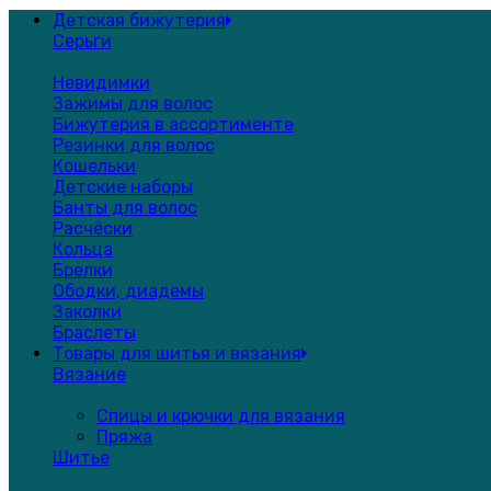
Детская бижутерия
Серьги
Невидимки
Зажимы для волос
Бижутерия в ассортименте
Резинки для волос
Кошельки
Детские наборы
Банты для волос
Расчёски
Кольца
Брелки
Ободки, диадемы
Заколки
Браслеты
Товары для шитья и вязания
Вязание
Спицы и крючки для вязания
Пряжа
Шитье