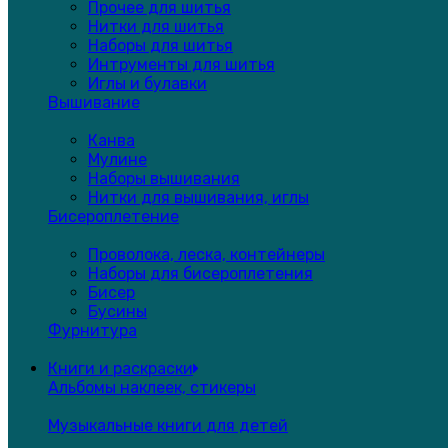
Прочее для шитья
Нитки для шитья
Наборы для шитья
Интрументы для шитья
Иглы и булавки
Вышивание
Канва
Мулине
Наборы вышивания
Нитки для вышивания, иглы
Бисероплетение
Проволока, леска, контейнеры
Наборы для бисероплетения
Бисер
Бусины
Фурнитура
Книги и раскраски
Альбомы наклеек, стикеры
Музыкальные книги для детей