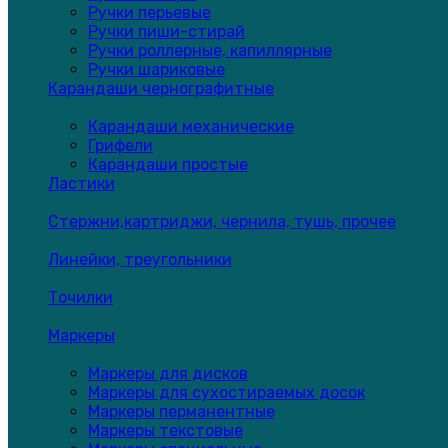
Ручки перьевые
Ручки пиши-стирай
Ручки роллерные, капиллярные
Ручки шариковые
Карандаши чернографитные
Карандаши механические
Грифели
Карандаши простые
Ластики
Стержни,картриджи, чернила, тушь, прочее
Линейки, треугольники
Точилки
Маркеры
Маркеры для дисков
Маркеры для сухостираемых досок
Маркеры перманентные
Маркеры текстовые