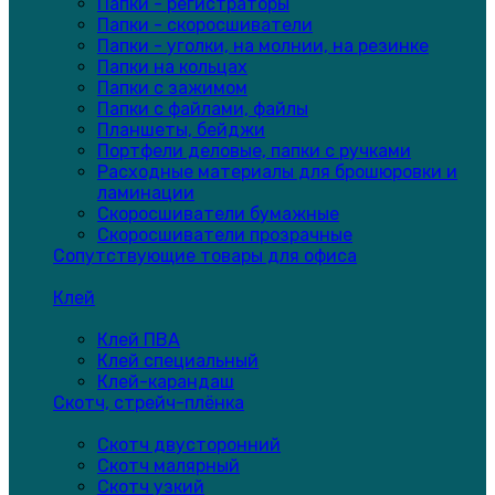
Папки - регистраторы
Папки - скоросшиватели
Папки - уголки, на молнии, на резинке
Папки на кольцах
Папки с зажимом
Папки с файлами, файлы
Планшеты, бейджи
Портфели деловые, папки с ручками
Расходные материалы для брошюровки и
ламинации
Скоросшиватели бумажные
Скоросшиватели прозрачные
Сопутствующие товары для офиса
Клей
Клей ПВА
Клей специальный
Клей-карандаш
Скотч, стрейч-плёнка
Скотч двусторонний
Скотч малярный
Скотч узкий