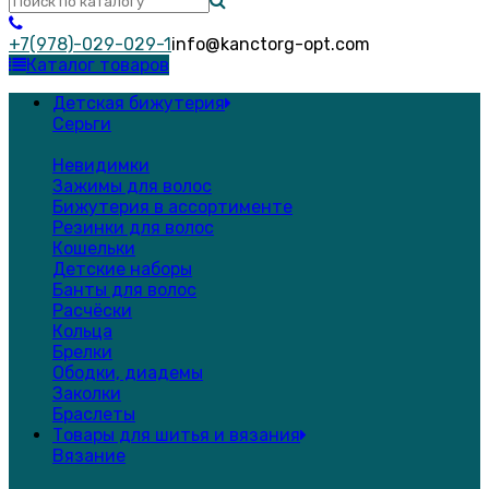
+7(978)-029-029-1
info@kanctorg-opt.com
Каталог товаров
Детская бижутерия
Серьги
Невидимки
Зажимы для волос
Бижутерия в ассортименте
Резинки для волос
Кошельки
Детские наборы
Банты для волос
Расчёски
Кольца
Брелки
Ободки, диадемы
Заколки
Браслеты
Товары для шитья и вязания
Вязание