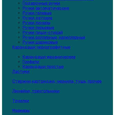
Подарочные ручки
Ручки автоматические
Ручки гелевые
Ручки детские
Ручки линеры
Ручки перьевые
Ручки пиши-стирай
Ручки роллерные, капиллярные
Ручки шариковые
Карандаши чернографитные
Карандаши механические
Грифели
Карандаши простые
Ластики
Стержни,картриджи, чернила, тушь, прочее
Линейки, треугольники
Точилки
Маркеры