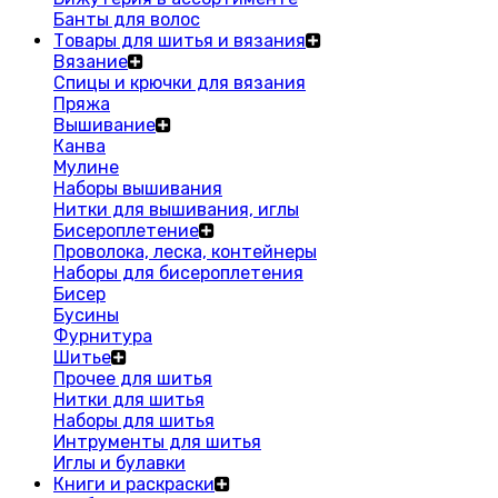
Банты для волос
Товары для шитья и вязания
Вязание
Спицы и крючки для вязания
Пряжа
Вышивание
Канва
Мулине
Наборы вышивания
Нитки для вышивания, иглы
Бисероплетение
Проволока, леска, контейнеры
Наборы для бисероплетения
Бисер
Бусины
Фурнитура
Шитье
Прочее для шитья
Нитки для шитья
Наборы для шитья
Интрументы для шитья
Иглы и булавки
Книги и раскраски