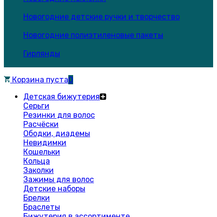
Новогодние детские ручки и творчество
Новогодние полиэтиленовые пакеты
Гирлянды
Корзина пуста
0
Детская бижутерия
Серьги
Резинки для волос
Расчёски
Ободки, диадемы
Невидимки
Кошельки
Кольца
Заколки
Зажимы для волос
Детские наборы
Брелки
Браслеты
Бижутерия в ассортименте