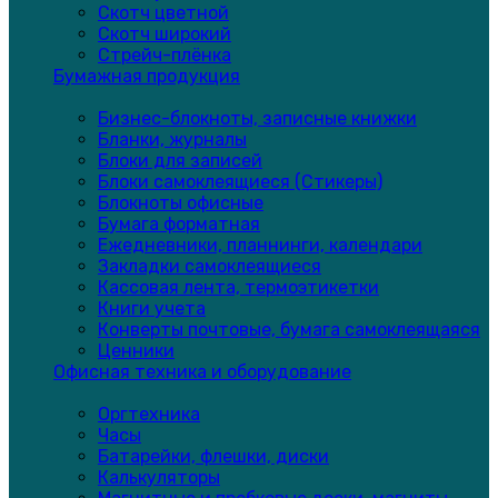
Скотч цветной
Скотч широкий
Стрейч-плёнка
Бумажная продукция
Бизнес-блокноты, записные книжки
Бланки, журналы
Блоки для записей
Блоки самоклеящиеся (Стикеры)
Блокноты офисные
Бумага форматная
Ежедневники, планнинги, календари
Закладки самоклеящиеся
Кассовая лента, термоэтикетки
Книги учета
Конверты почтовые, бумага самоклеящаяся
Ценники
Офисная техника и оборудование
Оргтехника
Часы
Батарейки, флешки, диски
Калькуляторы