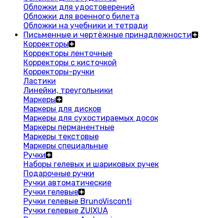
Обложки для удостоверений
Обложки для военного билета
Обложки на учебники и тетради
Письменные и чертёжные принадлежности
Корректоры
Корректоры ленточные
Корректоры с кисточкой
Корректоры-ручки
Ластики
Линейки, треугольники
Маркеры
Маркеры для дисков
Маркеры для сухостираемых досок
Маркеры перманентные
Маркеры текстовые
Маркеры специальные
Ручки
Наборы гелевых и шариковых ручек
Подарочные ручки
Ручки автоматические
Ручки гелевые
Ручки гелевые BrunoVisconti
Ручки гелевые ZUIXUA