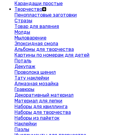
Карандаши простые
Творчество
Пенопластовые заготовки
Стразы
Товар для валяния
Молды
Мыловарение
Эпоксидная смола
Альбомы для творчества
Картины по номерам для детей
Поталь
Декупаж
Проволока шенил
Тату наклейки
Алмазная мозайка
Гравюры
Декоративный материал
Материал для лепки
Наборы для квиллинга
Наборы для творчества
Наборы из пайеток
Наклейки
Пазлы