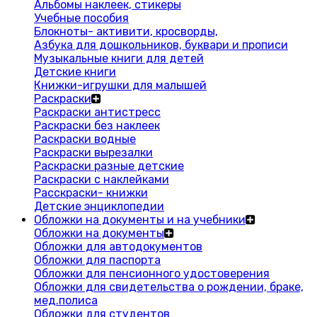
Альбомы наклеек, стикеры
Учебные пособия
Блокноты- активити, кросворды,
Азбука для дошкольников, буквари и прописи
Музыкальные книги для детей
Детские книги
Книжки-игрушки для малышей
Раскраски
Раскраски антистресс
Раскраски без наклеек
Раскраски водные
Раскраски вырезалки
Раскраски разные детские
Раскраски с наклейками
Расскраски- книжки
Детские энциклопедии
Обложки на документы и на учебники
Обложки на документы
Обложки для автодокументов
Обложки для паспорта
Обложки для пенсионного удостоверения
Обложки для свидетельства о рождении, браке,
мед.полиса
Обложки для студентов