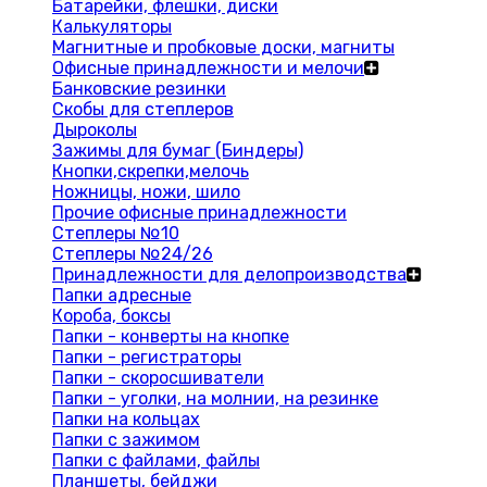
Батарейки, флешки, диски
Калькуляторы
Магнитные и пробковые доски, магниты
Офисные принадлежности и мелочи
Банковские резинки
Скобы для степлеров
Дыроколы
Зажимы для бумаг (Биндеры)
Кнопки,скрепки,мелочь
Ножницы, ножи, шило
Прочие офисные принадлежности
Степлеры №10
Степлеры №24/26
Принадлежности для делопроизводства
Папки адресные
Короба, боксы
Папки - конверты на кнопке
Папки - регистраторы
Папки - скоросшиватели
Папки - уголки, на молнии, на резинке
Папки на кольцах
Папки с зажимом
Папки с файлами, файлы
Планшеты, бейджи