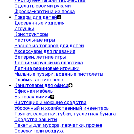
Инструменты для творчества
Сделать своими руками
Фреска-картина из песка
Товары для детей
Деревянные изделия
Игрушки
Конструкторы
Настольные игры
Разное из товаров для детей
Аксессуары для плавания
Ветерки, летние игры
Летние игрушки из пластика
Летние резиновые игрушки
Мыльные пузыри, водяные пистолеты
Слаймы, антистресс
Канцтовары для офиса
Офисная мебель
Бытовая химия
Чистящие и моющие средства
Уборочный и хозяйственный инвентарь
Тряпки, салфетки, губки, туалетная бумага
Средства защиты
Пакеты для мусора, перчатки, прочее
Освежители воздуха