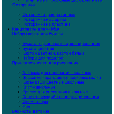
Магнитные и пробковые доски, магниты
Фоторамки
Фоторамки декоративные
Фоторамки из дерева
Фоторамки из пластика
Канцтовары для учёбы
Наборы картона и бумаги
Бумага гофрированная, крепированная
Бумага цветная
Картон цветной, картон белый
Наборы для поделок
Принадлежности для рисования
Альбомы для рисования школьные
Восковые карандаши и восковые мелки
Карандаши цветные школьные
Кисти школьные
Краски для рисования школьные
Сопутствующий товар для рисования
Фломастеры
Мел
Блокноты детские