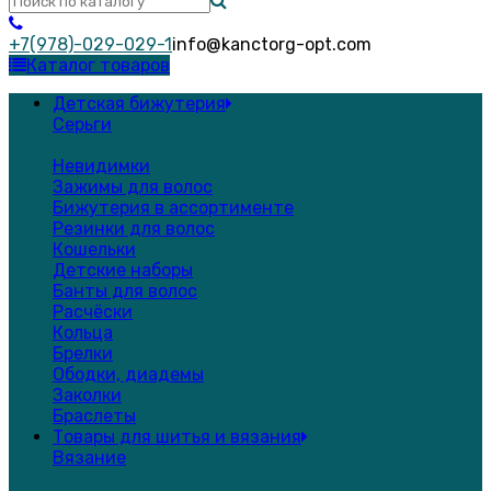
+7(978)-029-029-1
info@kanctorg-opt.com
Каталог товаров
Детская бижутерия
Серьги
Невидимки
Зажимы для волос
Бижутерия в ассортименте
Резинки для волос
Кошельки
Детские наборы
Банты для волос
Расчёски
Кольца
Брелки
Ободки, диадемы
Заколки
Браслеты
Товары для шитья и вязания
Вязание