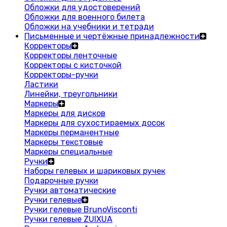
Обложки для удостоверений
Обложки для военного билета
Обложки на учебники и тетради
Письменные и чертёжные принадлежности
Корректоры
Корректоры ленточные
Корректоры с кисточкой
Корректоры-ручки
Ластики
Линейки, треугольники
Маркеры
Маркеры для дисков
Маркеры для сухостираемых досок
Маркеры перманентные
Маркеры текстовые
Маркеры специальные
Ручки
Наборы гелевых и шариковых ручек
Подарочные ручки
Ручки автоматические
Ручки гелевые
Ручки гелевые BrunoVisconti
Ручки гелевые ZUIXUA