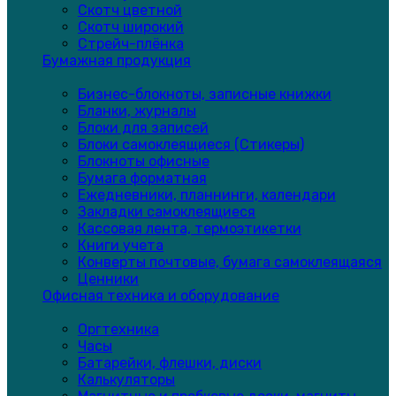
Скотч цветной
Скотч широкий
Стрейч-плёнка
Бумажная продукция
Бизнес-блокноты, записные книжки
Бланки, журналы
Блоки для записей
Блоки самоклеящиеся (Стикеры)
Блокноты офисные
Бумага форматная
Ежедневники, планнинги, календари
Закладки самоклеящиеся
Кассовая лента, термоэтикетки
Книги учета
Конверты почтовые, бумага самоклеящаяся
Ценники
Офисная техника и оборудование
Оргтехника
Часы
Батарейки, флешки, диски
Калькуляторы