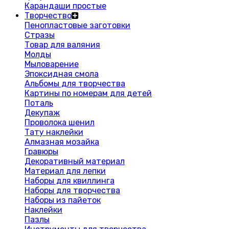
Карандаши простые
Творчество
Пенопластовые заготовки
Стразы
Товар для валяния
Молды
Мыловарение
Эпоксидная смола
Альбомы для творчества
Картины по номерам для детей
Поталь
Декупаж
Проволока шенил
Тату наклейки
Алмазная мозайка
Гравюры
Декоративный материал
Материал для лепки
Наборы для квиллинга
Наборы для творчества
Наборы из пайеток
Наклейки
Пазлы