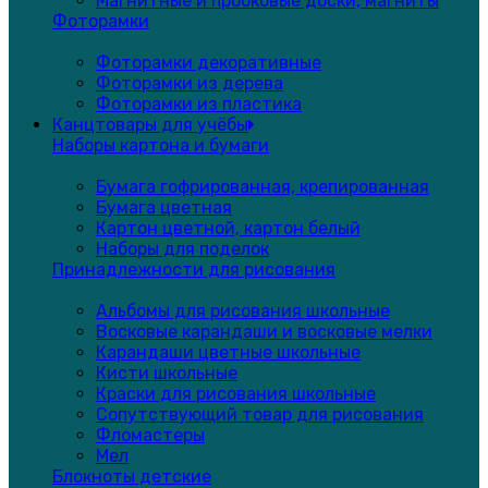
Магнитные и пробковые доски, магниты
Фоторамки
Фоторамки декоративные
Фоторамки из дерева
Фоторамки из пластика
Канцтовары для учёбы
Наборы картона и бумаги
Бумага гофрированная, крепированная
Бумага цветная
Картон цветной, картон белый
Наборы для поделок
Принадлежности для рисования
Альбомы для рисования школьные
Восковые карандаши и восковые мелки
Карандаши цветные школьные
Кисти школьные
Краски для рисования школьные
Сопутствующий товар для рисования
Фломастеры
Мел
Блокноты детские