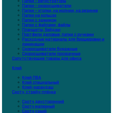
Папки - регистраторы
Папки - скоросшиватели
Папки - уголки, на молнии, на резинке
Папки на кольцах
Папки с зажимом
Папки с файлами, файлы
Планшеты, бейджи
Портфели деловые, папки с ручками
Расходные материалы для брошюровки и
ламинации
Скоросшиватели бумажные
Скоросшиватели прозрачные
Сопутствующие товары для офиса
Клей
Клей ПВА
Клей специальный
Клей-карандаш
Скотч, стрейч-плёнка
Скотч двусторонний
Скотч малярный
Скотч узкий