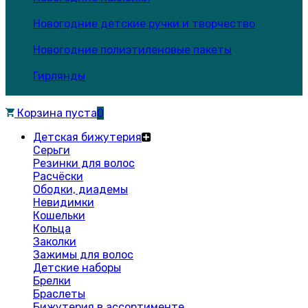
Новогодние детские ручки и творчество
Новогодние полиэтиленовые пакеты
Гирлянды
Корзина пуста
0
Детская бижутерия
Серьги
Резинки для волос
Расчёски
Ободки, диадемы
Невидимки
Кошельки
Кольца
Заколки
Зажимы для волос
Детские наборы
Брелки
Браслеты
Бижутерия в ассортименте