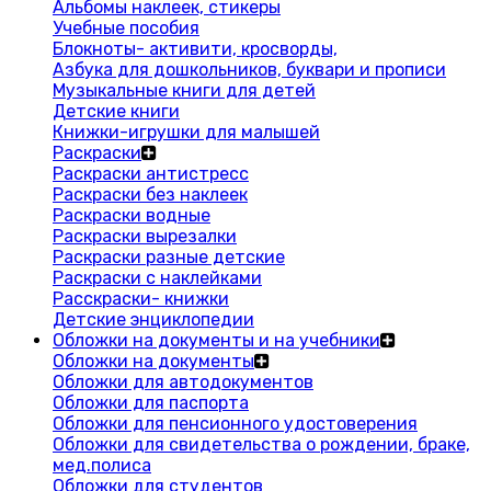
Альбомы наклеек, стикеры
Учебные пособия
Блокноты- активити, кросворды,
Азбука для дошкольников, буквари и прописи
Музыкальные книги для детей
Детские книги
Книжки-игрушки для малышей
Раскраски
Раскраски антистресс
Раскраски без наклеек
Раскраски водные
Раскраски вырезалки
Раскраски разные детские
Раскраски с наклейками
Расскраски- книжки
Детские энциклопедии
Обложки на документы и на учебники
Обложки на документы
Обложки для автодокументов
Обложки для паспорта
Обложки для пенсионного удостоверения
Обложки для свидетельства о рождении, браке,
мед.полиса
Обложки для студентов