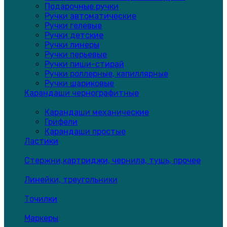
Подарочные ручки
Ручки автоматические
Ручки гелевые
Ручки детские
Ручки линеры
Ручки перьевые
Ручки пиши-стирай
Ручки роллерные, капиллярные
Ручки шариковые
Карандаши чернографитные
Карандаши механические
Грифели
Карандаши простые
Ластики
Стержни,картриджи, чернила, тушь, прочее
Линейки, треугольники
Точилки
Маркеры