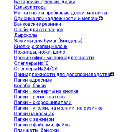
Батарейки, флешки, диски
Калькуляторы
Магнитные и пробковые доски, магниты
Офисные принадлежности и мелочи
Банковские резинки
Скобы для степлеров
Дыроколы
Зажимы для бумаг (Биндеры)
Кнопки,скрепки,мелочь
Ножницы, ножи, шило
Прочие офисные принадлежности
Степлеры №10
Степлеры №24/26
Принадлежности для делопроизводства
Папки адресные
Короба, боксы
Папки - конверты на кнопке
Папки - регистраторы
Папки - скоросшиватели
Папки - уголки, на молнии, на резинке
Папки на кольцах
Папки с зажимом
Папки с файлами, файлы
Планшеты, бейджи