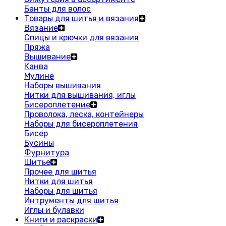
Банты для волос
Товары для шитья и вязания
Вязание
Спицы и крючки для вязания
Пряжа
Вышивание
Канва
Мулине
Наборы вышивания
Нитки для вышивания, иглы
Бисероплетение
Проволока, леска, контейнеры
Наборы для бисероплетения
Бисер
Бусины
Фурнитура
Шитье
Прочее для шитья
Нитки для шитья
Наборы для шитья
Интрументы для шитья
Иглы и булавки
Книги и раскраски