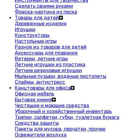
Инструменты для творчества
Сделать своими руками
Фреска-картина из песка
Товары для детей
Деревянные изделия
Игрушки
Конструкторы
Настольные игры
Разное из товаров для детей
Аксессуары для плавания
Ветерки, летние игры
Летние игрушки из пластика
Летние резиновые игрушки
Мыльные пузыри, водяные пистолеты
Слаймы, антистресс
Канцтовары для офиса
Офисная мебель
Бытовая химия
Чистящие и моющие средства
Уборочный и хозяйственный инвентарь
Тряпки, салфетки, губки, туалетная бумага
Средства защиты
Пакеты для мусора, перчатки, прочее
Освежители воздуха