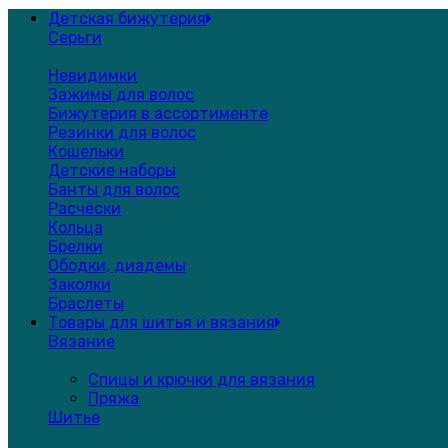
Детская бижутерия
Серьги
Невидимки
Зажимы для волос
Бижутерия в ассортименте
Резинки для волос
Кошельки
Детские наборы
Банты для волос
Расчёски
Кольца
Брелки
Ободки, диадемы
Заколки
Браслеты
Товары для шитья и вязания
Вязание
Спицы и крючки для вязания
Пряжа
Шитье