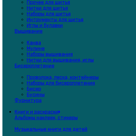
Прочее для шитья
Нитки для шитья
Наборы для шитья
Интрументы для шитья
Иглы и булавки
Вышивание
Канва
Мулине
Наборы вышивания
Нитки для вышивания, иглы
Бисероплетение
Проволока, леска, контейнеры
Наборы для бисероплетения
Бисер
Бусины
Фурнитура
Книги и раскраски
Альбомы наклеек, стикеры
Музыкальные книги для детей