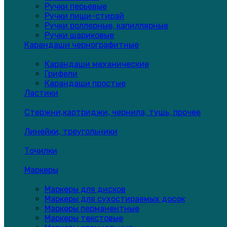
Ручки перьевые
Ручки пиши-стирай
Ручки роллерные, капиллярные
Ручки шариковые
Карандаши чернографитные
Карандаши механические
Грифели
Карандаши простые
Ластики
Стержни,картриджи, чернила, тушь, прочее
Линейки, треугольники
Точилки
Маркеры
Маркеры для дисков
Маркеры для сухостираемых досок
Маркеры перманентные
Маркеры текстовые