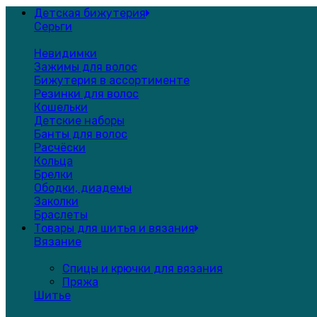
Детская бижутерия
Серьги
Невидимки
Зажимы для волос
Бижутерия в ассортименте
Резинки для волос
Кошельки
Детские наборы
Банты для волос
Расчёски
Кольца
Брелки
Ободки, диадемы
Заколки
Браслеты
Товары для шитья и вязания
Вязание
Спицы и крючки для вязания
Пряжа
Шитье