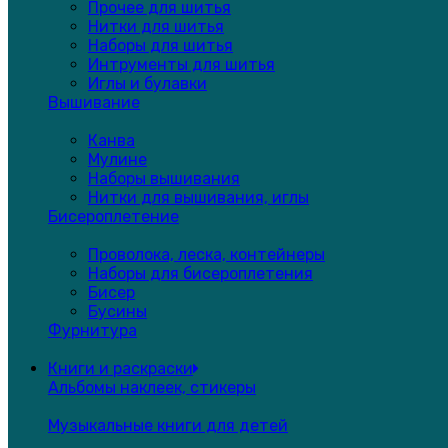
Прочее для шитья
Нитки для шитья
Наборы для шитья
Интрументы для шитья
Иглы и булавки
Вышивание
Канва
Мулине
Наборы вышивания
Нитки для вышивания, иглы
Бисероплетение
Проволока, леска, контейнеры
Наборы для бисероплетения
Бисер
Бусины
Фурнитура
Книги и раскраски
Альбомы наклеек, стикеры
Музыкальные книги для детей