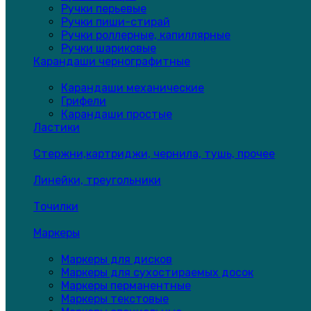
Ручки перьевые
Ручки пиши-стирай
Ручки роллерные, капиллярные
Ручки шариковые
Карандаши чернографитные
Карандаши механические
Грифели
Карандаши простые
Ластики
Стержни,картриджи, чернила, тушь, прочее
Линейки, треугольники
Точилки
Маркеры
Маркеры для дисков
Маркеры для сухостираемых досок
Маркеры перманентные
Маркеры текстовые