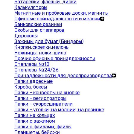
Батарейки, флешки, диски
Калькуляторы
Магнитные и пробковые доски, магниты
Офисные принадлежности и мелочи
Банковские резинки
Скобы для степлеров
Дыроколы
Зажимы для бумаг (Биндеры)
Кнопки,скрепки,мелочь
Ножницы, ножи, шило
Прочие офисные принадлежности
Степлеры №10
Степлеры №24/26
Принадлежности для делопроизводства
Папки адресные
Короба, боксы
Папки - конверты на кнопке
Папки - регистраторы
Папки - скоросшиватели
Папки - уголки, на молнии, на резинке
Папки на кольцах
Папки с зажимом
Папки с файлами, файлы
Планшеты, бейджи