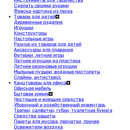
Инструменты для творчества
Сделать своими руками
Фреска-картина из песка
Товары для детей
Деревянные изделия
Игрушки
Конструкторы
Настольные игры
Разное из товаров для детей
Аксессуары для плавания
Ветерки, летние игры
Летние игрушки из пластика
Летние резиновые игрушки
Мыльные пузыри, водяные пистолеты
Слаймы, антистресс
Канцтовары для офиса
Офисная мебель
Бытовая химия
Чистящие и моющие средства
Уборочный и хозяйственный инвентарь
Тряпки, салфетки, губки, туалетная бумага
Средства защиты
Пакеты для мусора, перчатки, прочее
Освежители воздуха