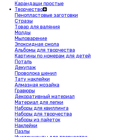
Карандаши простые
Творчество
Пенопластовые заготовки
Стразы
Товар для валяния
Молды
Мыловарение
Эпоксидная смола
Альбомы для творчества
Картины по номерам для детей
Поталь
Декупаж
Проволока шенил
Тату наклейки
Алмазная мозайка
Гравюры
Декоративный материал
Материал для лепки
Наборы для квиллинга
Наборы для творчества
Наборы из пайеток
Наклейки
Пазлы