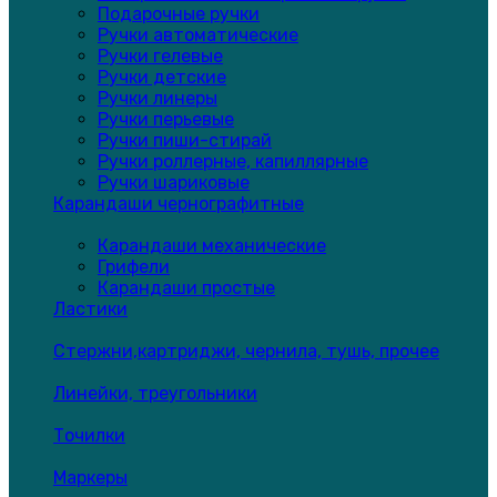
Подарочные ручки
Ручки автоматические
Ручки гелевые
Ручки детские
Ручки линеры
Ручки перьевые
Ручки пиши-стирай
Ручки роллерные, капиллярные
Ручки шариковые
Карандаши чернографитные
Карандаши механические
Грифели
Карандаши простые
Ластики
Стержни,картриджи, чернила, тушь, прочее
Линейки, треугольники
Точилки
Маркеры