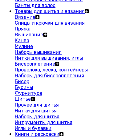
Банты для волос
Товары для шитья и вязания
Вязание
Спицы и крючки для вязания
Пряжа
Вышивание
Канва
Мулине
Наборы вышивания
Нитки для вышивания, иглы
Бисероплетение
Проволока, леска, контейнеры
Наборы для бисероплетения
Бисер
Бусины
Фурнитура
Шитье
Прочее для шитья
Нитки для шитья
Наборы для шитья
Интрументы для шитья
Иглы и булавки
Книги и раскраски