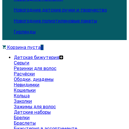
Новогодние детские ручки и творчество
Новогодние полиэтиленовые пакеты
Гирлянды
Корзина пуста
0
Детская бижутерия
Серьги
Резинки для волос
Расчёски
Ободки, диадемы
Невидимки
Кошельки
Кольца
Заколки
Зажимы для волос
Детские наборы
Брелки
Браслеты
Бижутерия в ассортименте