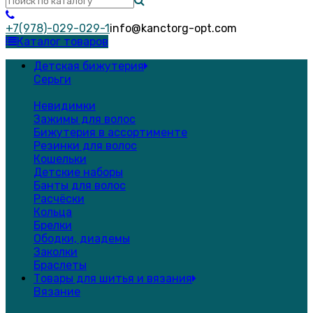
+7(978)-029-029-1
info@kanctorg-opt.com
Каталог товаров
Детская бижутерия
Серьги
Невидимки
Зажимы для волос
Бижутерия в ассортименте
Резинки для волос
Кошельки
Детские наборы
Банты для волос
Расчёски
Кольца
Брелки
Ободки, диадемы
Заколки
Браслеты
Товары для шитья и вязания
Вязание