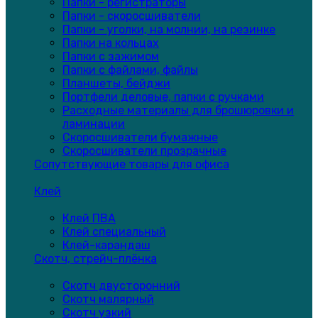
Папки - регистраторы
Папки - скоросшиватели
Папки - уголки, на молнии, на резинке
Папки на кольцах
Папки с зажимом
Папки с файлами, файлы
Планшеты, бейджи
Портфели деловые, папки с ручками
Расходные материалы для брошюровки и
ламинации
Скоросшиватели бумажные
Скоросшиватели прозрачные
Сопутствующие товары для офиса
Клей
Клей ПВА
Клей специальный
Клей-карандаш
Скотч, стрейч-плёнка
Скотч двусторонний
Скотч малярный
Скотч узкий