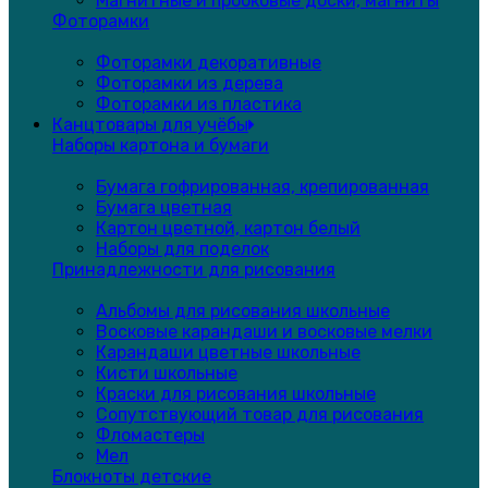
Магнитные и пробковые доски, магниты
Фоторамки
Фоторамки декоративные
Фоторамки из дерева
Фоторамки из пластика
Канцтовары для учёбы
Наборы картона и бумаги
Бумага гофрированная, крепированная
Бумага цветная
Картон цветной, картон белый
Наборы для поделок
Принадлежности для рисования
Альбомы для рисования школьные
Восковые карандаши и восковые мелки
Карандаши цветные школьные
Кисти школьные
Краски для рисования школьные
Сопутствующий товар для рисования
Фломастеры
Мел
Блокноты детские