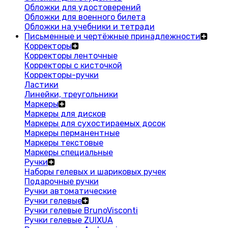
Обложки для удостоверений
Обложки для военного билета
Обложки на учебники и тетради
Письменные и чертёжные принадлежности
Корректоры
Корректоры ленточные
Корректоры с кисточкой
Корректоры-ручки
Ластики
Линейки, треугольники
Маркеры
Маркеры для дисков
Маркеры для сухостираемых досок
Маркеры перманентные
Маркеры текстовые
Маркеры специальные
Ручки
Наборы гелевых и шариковых ручек
Подарочные ручки
Ручки автоматические
Ручки гелевые
Ручки гелевые BrunoVisconti
Ручки гелевые ZUIXUA