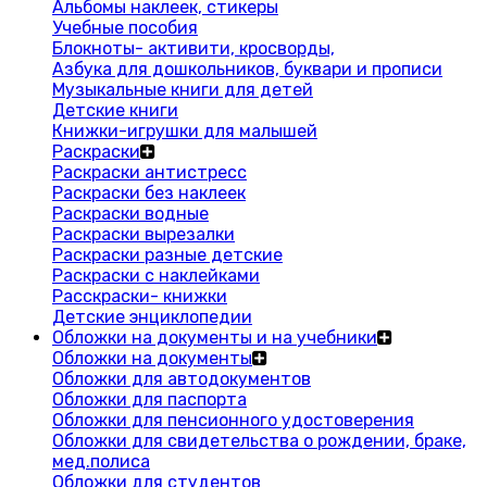
Альбомы наклеек, стикеры
Учебные пособия
Блокноты- активити, кросворды,
Азбука для дошкольников, буквари и прописи
Музыкальные книги для детей
Детские книги
Книжки-игрушки для малышей
Раскраски
Раскраски антистресс
Раскраски без наклеек
Раскраски водные
Раскраски вырезалки
Раскраски разные детские
Раскраски с наклейками
Расскраски- книжки
Детские энциклопедии
Обложки на документы и на учебники
Обложки на документы
Обложки для автодокументов
Обложки для паспорта
Обложки для пенсионного удостоверения
Обложки для свидетельства о рождении, браке,
мед.полиса
Обложки для студентов