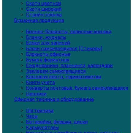
Скотч цветной
Скотч широкий
Стрейч-плёнка
Бумажная продукция
Бизнес-блокноты, записные книжки
Бланки, журналы
Блоки для записей
Блоки самоклеящиеся (Стикеры)
Блокноты офисные
Бумага форматная
Ежедневники, планнинги, календари
Закладки самоклеящиеся
Кассовая лента, термоэтикетки
Книги учета
Конверты почтовые, бумага самоклеящаяся
Ценники
Офисная техника и оборудование
Оргтехника
Часы
Батарейки, флешки, диски
Калькуляторы