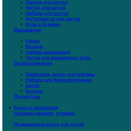
Прочее для шитья
Нитки для шитья
Наборы для шитья
Интрументы для шитья
Иглы и булавки
Вышивание
Канва
Мулине
Наборы вышивания
Нитки для вышивания, иглы
Бисероплетение
Проволока, леска, контейнеры
Наборы для бисероплетения
Бисер
Бусины
Фурнитура
Книги и раскраски
Альбомы наклеек, стикеры
Музыкальные книги для детей