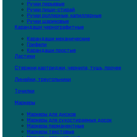
Ручки перьевые
Ручки пиши-стирай
Ручки роллерные, капиллярные
Ручки шариковые
Карандаши чернографитные
Карандаши механические
Грифели
Карандаши простые
Ластики
Стержни,картриджи, чернила, тушь, прочее
Линейки, треугольники
Точилки
Маркеры
Маркеры для дисков
Маркеры для сухостираемых досок
Маркеры перманентные
Маркеры текстовые