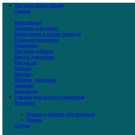
Детская бижутерия
Серьги
Невидимки
Зажимы для волос
Бижутерия в ассортименте
Резинки для волос
Кошельки
Детские наборы
Банты для волос
Расчёски
Кольца
Брелки
Ободки, диадемы
Заколки
Браслеты
Товары для шитья и вязания
Вязание
Спицы и крючки для вязания
Пряжа
Шитье