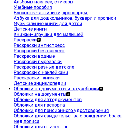
Альбомы наклеек, стикеры
Учебные пособия
Блокноты- активити, кросворды,
Азбука для дошкольников, буквари и прописи
Музыкальные книги для детей
Детские книги
Книжки-игрушки для малышей
Раскраски
Раскраски антистресс
Раскраски без наклеек
Раскраски водные
Раскраски вырезалки
Раскраски разные детские
Раскраски с наклейками
Расскраски- книжки
Детские энциклопедии
Обложки на документы и на учебники
Обложки на документы
Обложки для автодокументов
Обложки для паспорта
Обложки для пенсионного удостоверения
Обложки для свидетельства о рождении, браке,
мед.полиса
Обложки для студентов