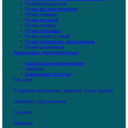
Подарочные ручки
Ручки автоматические
Ручки гелевые
Ручки детские
Ручки линеры
Ручки перьевые
Ручки пиши-стирай
Ручки роллерные, капиллярные
Ручки шариковые
Карандаши чернографитные
Карандаши механические
Грифели
Карандаши простые
Ластики
Стержни,картриджи, чернила, тушь, прочее
Линейки, треугольники
Точилки
Маркеры