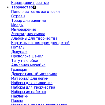
Карандаши простые
Творчество
Пенопластовые заготовки
Стразы
Товар для валяния
Молды
Мыловарение
Эпоксидная смола
Альбомы для творчества
Картины по номерам для детей
Поталь
Декупаж
Проволока шенил
Тату наклейки
Алмазная мозайка
Гравюры
Декоративный материал
Материал для лепки
Наборы для квиллинга
Наборы для творчества
Наборы из пайеток
Наклейки
Пазлы