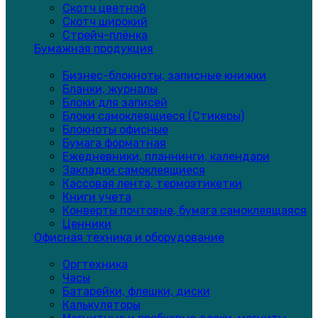
Скотч цветной
Скотч широкий
Стрейч-плёнка
Бумажная продукция
Бизнес-блокноты, записные книжки
Бланки, журналы
Блоки для записей
Блоки самоклеящиеся (Стикеры)
Блокноты офисные
Бумага форматная
Ежедневники, планнинги, календари
Закладки самоклеящиеся
Кассовая лента, термоэтикетки
Книги учета
Конверты почтовые, бумага самоклеящаяся
Ценники
Офисная техника и оборудование
Оргтехника
Часы
Батарейки, флешки, диски
Калькуляторы