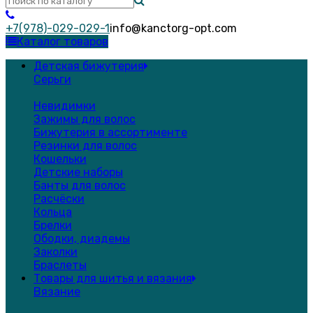
+7(978)-029-029-1
info@kanctorg-opt.com
Каталог товаров
Детская бижутерия
Серьги
Невидимки
Зажимы для волос
Бижутерия в ассортименте
Резинки для волос
Кошельки
Детские наборы
Банты для волос
Расчёски
Кольца
Брелки
Ободки, диадемы
Заколки
Браслеты
Товары для шитья и вязания
Вязание