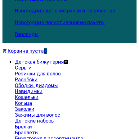
Новогодние детские ручки и творчество
Новогодние полиэтиленовые пакеты
Гирлянды
Корзина пуста
0
Детская бижутерия
Серьги
Резинки для волос
Расчёски
Ободки, диадемы
Невидимки
Кошельки
Кольца
Заколки
Зажимы для волос
Детские наборы
Брелки
Браслеты
Бижутерия в ассортименте