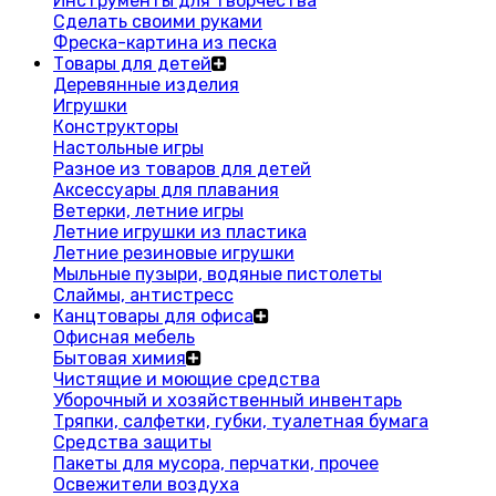
Инструменты для творчества
Сделать своими руками
Фреска-картина из песка
Товары для детей
Деревянные изделия
Игрушки
Конструкторы
Настольные игры
Разное из товаров для детей
Аксессуары для плавания
Ветерки, летние игры
Летние игрушки из пластика
Летние резиновые игрушки
Мыльные пузыри, водяные пистолеты
Слаймы, антистресс
Канцтовары для офиса
Офисная мебель
Бытовая химия
Чистящие и моющие средства
Уборочный и хозяйственный инвентарь
Тряпки, салфетки, губки, туалетная бумага
Средства защиты
Пакеты для мусора, перчатки, прочее
Освежители воздуха