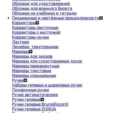
Обложки для удостоверений
Обложки для военного билета
Обложки на учебники и тетради
Письменные и чертёжные принадлежности
Корректоры
Корректоры ленточные
Корректоры с кисточкой
Корректоры-ручки
Ластики
Линейки, треугольники
Маркеры
Маркеры для дисков
Маркеры для сухостираемых досок
Маркеры перманентные
Маркеры текстовые
Маркеры специальные
Ручки
Наборы гелевых и шариковых ручек
Подарочные ручки
Ручки автоматические
Ручки гелевые
Ручки гелевые BrunoVisconti
Ручки гелевые ZUIXUA