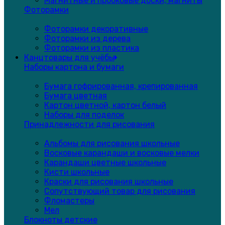
Магнитные и пробковые доски, магниты
Фоторамки
Фоторамки декоративные
Фоторамки из дерева
Фоторамки из пластика
Канцтовары для учёбы
Наборы картона и бумаги
Бумага гофрированная, крепированная
Бумага цветная
Картон цветной, картон белый
Наборы для поделок
Принадлежности для рисования
Альбомы для рисования школьные
Восковые карандаши и восковые мелки
Карандаши цветные школьные
Кисти школьные
Краски для рисования школьные
Сопутствующий товар для рисования
Фломастеры
Мел
Блокноты детские