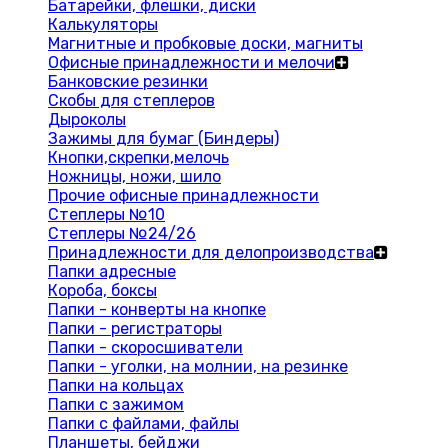
Батарейки, флешки, диски
Калькуляторы
Магнитные и пробковые доски, магниты
Офисные принадлежности и мелочи
Банковские резинки
Скобы для степлеров
Дыроколы
Зажимы для бумаг (Биндеры)
Кнопки,скрепки,мелочь
Ножницы, ножи, шило
Прочие офисные принадлежности
Степлеры №10
Степлеры №24/26
Принадлежности для делопроизводства
Папки адресные
Короба, боксы
Папки - конверты на кнопке
Папки - регистраторы
Папки - скоросшиватели
Папки - уголки, на молнии, на резинке
Папки на кольцах
Папки с зажимом
Папки с файлами, файлы
Планшеты, бейджи