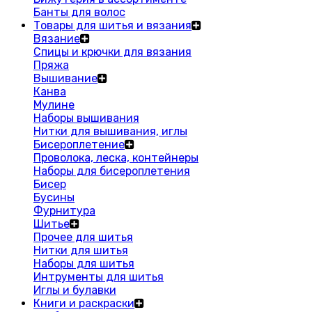
Банты для волос
Товары для шитья и вязания
Вязание
Спицы и крючки для вязания
Пряжа
Вышивание
Канва
Мулине
Наборы вышивания
Нитки для вышивания, иглы
Бисероплетение
Проволока, леска, контейнеры
Наборы для бисероплетения
Бисер
Бусины
Фурнитура
Шитье
Прочее для шитья
Нитки для шитья
Наборы для шитья
Интрументы для шитья
Иглы и булавки
Книги и раскраски