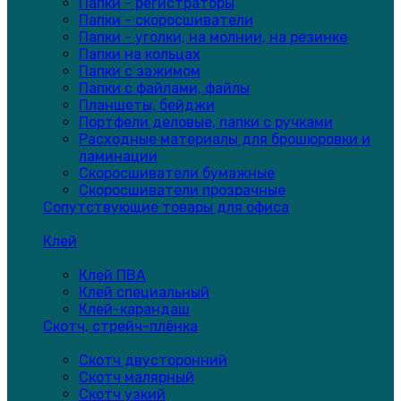
Папки - регистраторы
Папки - скоросшиватели
Папки - уголки, на молнии, на резинке
Папки на кольцах
Папки с зажимом
Папки с файлами, файлы
Планшеты, бейджи
Портфели деловые, папки с ручками
Расходные материалы для брошюровки и
ламинации
Скоросшиватели бумажные
Скоросшиватели прозрачные
Сопутствующие товары для офиса
Клей
Клей ПВА
Клей специальный
Клей-карандаш
Скотч, стрейч-плёнка
Скотч двусторонний
Скотч малярный
Скотч узкий