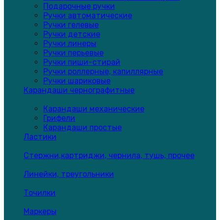
Подарочные ручки
Ручки автоматические
Ручки гелевые
Ручки детские
Ручки линеры
Ручки перьевые
Ручки пиши-стирай
Ручки роллерные, капиллярные
Ручки шариковые
Карандаши чернографитные
Карандаши механические
Грифели
Карандаши простые
Ластики
Стержни,картриджи, чернила, тушь, прочее
Линейки, треугольники
Точилки
Маркеры