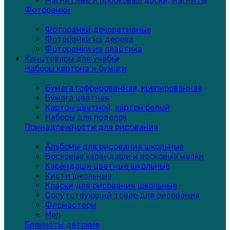
Магнитные и пробковые доски, магниты
Фоторамки
Фоторамки декоративные
Фоторамки из дерева
Фоторамки из пластика
Канцтовары для учёбы
Наборы картона и бумаги
Бумага гофрированная, крепированная
Бумага цветная
Картон цветной, картон белый
Наборы для поделок
Принадлежности для рисования
Альбомы для рисования школьные
Восковые карандаши и восковые мелки
Карандаши цветные школьные
Кисти школьные
Краски для рисования школьные
Сопутствующий товар для рисования
Фломастеры
Мел
Блокноты детские