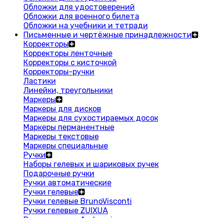
Обложки для удостоверений
Обложки для военного билета
Обложки на учебники и тетради
Письменные и чертёжные принадлежности
Корректоры
Корректоры ленточные
Корректоры с кисточкой
Корректоры-ручки
Ластики
Линейки, треугольники
Маркеры
Маркеры для дисков
Маркеры для сухостираемых досок
Маркеры перманентные
Маркеры текстовые
Маркеры специальные
Ручки
Наборы гелевых и шариковых ручек
Подарочные ручки
Ручки автоматические
Ручки гелевые
Ручки гелевые BrunoVisconti
Ручки гелевые ZUIXUA