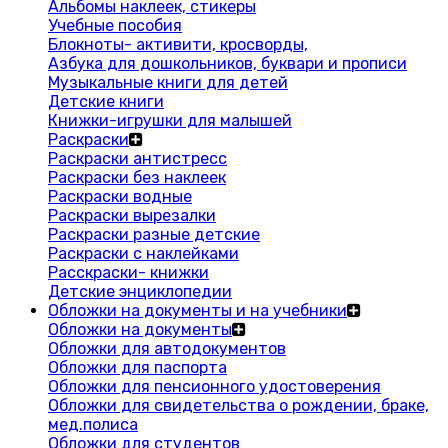
Альбомы наклеек, стикеры
Учебные пособия
Блокноты- активити, кросворды,
Азбука для дошкольников, буквари и прописи
Музыкальные книги для детей
Детские книги
Книжки-игрушки для малышей
Раскраски
Раскраски антистресс
Раскраски без наклеек
Раскраски водные
Раскраски вырезалки
Раскраски разные детские
Раскраски с наклейками
Расскраски- книжки
Детские энциклопедии
Обложки на документы и на учебники
Обложки на документы
Обложки для автодокументов
Обложки для паспорта
Обложки для пенсионного удостоверения
Обложки для свидетельства о рождении, браке,
мед.полиса
Обложки для студентов