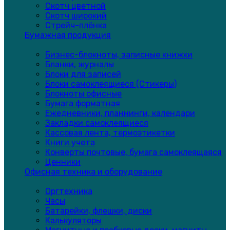
Скотч цветной
Скотч широкий
Стрейч-плёнка
Бумажная продукция
Бизнес-блокноты, записные книжки
Бланки, журналы
Блоки для записей
Блоки самоклеящиеся (Стикеры)
Блокноты офисные
Бумага форматная
Ежедневники, планнинги, календари
Закладки самоклеящиеся
Кассовая лента, термоэтикетки
Книги учета
Конверты почтовые, бумага самоклеящаяся
Ценники
Офисная техника и оборудование
Оргтехника
Часы
Батарейки, флешки, диски
Калькуляторы