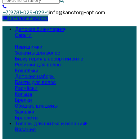
+7(978)-029-029-1
info@kanctorg-opt.com
Каталог товаров
Детская бижутерия
Серьги
Невидимки
Зажимы для волос
Бижутерия в ассортименте
Резинки для волос
Кошельки
Детские наборы
Банты для волос
Расчёски
Кольца
Брелки
Ободки, диадемы
Заколки
Браслеты
Товары для шитья и вязания
Вязание