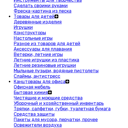
Инструменты для творчества
Сделать своими руками
Фреска-картина из песка
Товары для детей
Деревянные изделия
Игрушки
Конструкторы
Настольные игры
Разное из товаров для детей
Аксессуары для плавания
Ветерки, летние игры
Летние игрушки из пластика
Летние резиновые игрушки
Мыльные пузыри, водяные пистолеты
Слаймы, антистресс
Канцтовары для офиса
Офисная мебель
Бытовая химия
Чистящие и моющие средства
Уборочный и хозяйственный инвентарь
Тряпки, салфетки, губки, туалетная бумага
Средства защиты
Пакеты для мусора, перчатки, прочее
Освежители воздуха