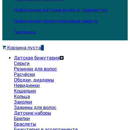
Новогодние детские ручки и творчество
Новогодние полиэтиленовые пакеты
Гирлянды
Корзина пуста
0
Детская бижутерия
Серьги
Резинки для волос
Расчёски
Ободки, диадемы
Невидимки
Кошельки
Кольца
Заколки
Зажимы для волос
Детские наборы
Брелки
Браслеты
Бижутерия в ассортименте