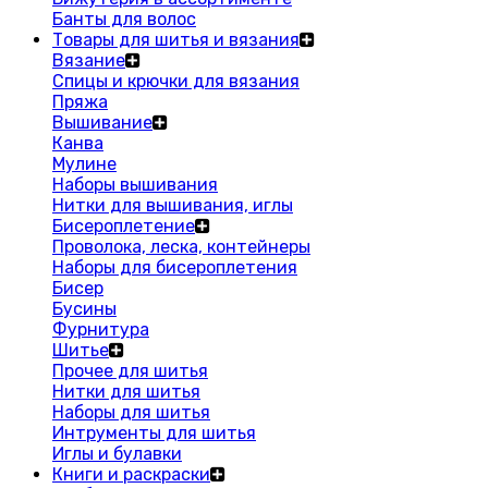
Банты для волос
Товары для шитья и вязания
Вязание
Спицы и крючки для вязания
Пряжа
Вышивание
Канва
Мулине
Наборы вышивания
Нитки для вышивания, иглы
Бисероплетение
Проволока, леска, контейнеры
Наборы для бисероплетения
Бисер
Бусины
Фурнитура
Шитье
Прочее для шитья
Нитки для шитья
Наборы для шитья
Интрументы для шитья
Иглы и булавки
Книги и раскраски