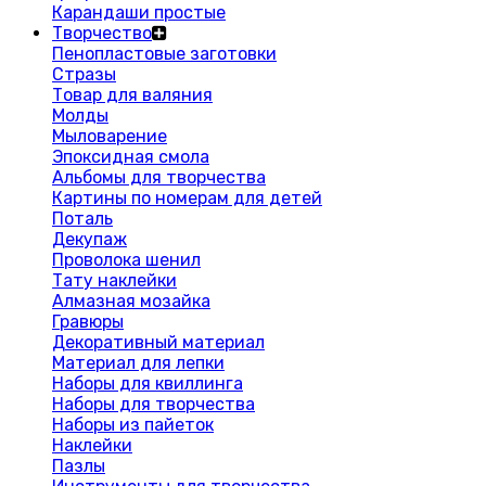
Карандаши простые
Творчество
Пенопластовые заготовки
Стразы
Товар для валяния
Молды
Мыловарение
Эпоксидная смола
Альбомы для творчества
Картины по номерам для детей
Поталь
Декупаж
Проволока шенил
Тату наклейки
Алмазная мозайка
Гравюры
Декоративный материал
Материал для лепки
Наборы для квиллинга
Наборы для творчества
Наборы из пайеток
Наклейки
Пазлы