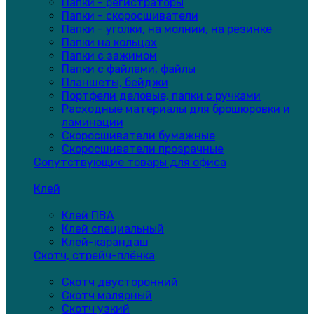
Папки - регистраторы
Папки - скоросшиватели
Папки - уголки, на молнии, на резинке
Папки на кольцах
Папки с зажимом
Папки с файлами, файлы
Планшеты, бейджи
Портфели деловые, папки с ручками
Расходные материалы для брошюровки и
ламинации
Скоросшиватели бумажные
Скоросшиватели прозрачные
Сопутствующие товары для офиса
Клей
Клей ПВА
Клей специальный
Клей-карандаш
Скотч, стрейч-плёнка
Скотч двусторонний
Скотч малярный
Скотч узкий