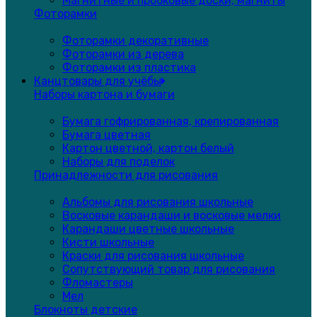
Магнитные и пробковые доски, магниты
Фоторамки
Фоторамки декоративные
Фоторамки из дерева
Фоторамки из пластика
Канцтовары для учёбы
Наборы картона и бумаги
Бумага гофрированная, крепированная
Бумага цветная
Картон цветной, картон белый
Наборы для поделок
Принадлежности для рисования
Альбомы для рисования школьные
Восковые карандаши и восковые мелки
Карандаши цветные школьные
Кисти школьные
Краски для рисования школьные
Сопутствующий товар для рисования
Фломастеры
Мел
Блокноты детские