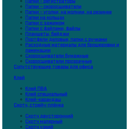
Папки - регистраторы
Папки - скоросшиватели
Папки - уголки, на молнии, на резинке
Папки на кольцах
Папки с зажимом
Папки с файлами, файлы
Планшеты, бейджи
Портфели деловые, папки с ручками
Расходные материалы для брошюровки и
ламинации
Скоросшиватели бумажные
Скоросшиватели прозрачные
Сопутствующие товары для офиса
Клей
Клей ПВА
Клей специальный
Клей-карандаш
Скотч, стрейч-плёнка
Скотч двусторонний
Скотч малярный
Скотч узкий