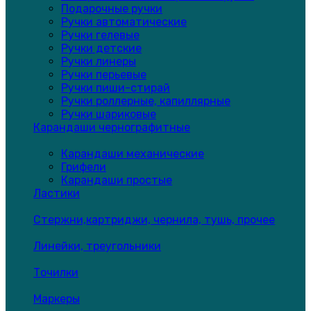
Подарочные ручки
Ручки автоматические
Ручки гелевые
Ручки детские
Ручки линеры
Ручки перьевые
Ручки пиши-стирай
Ручки роллерные, капиллярные
Ручки шариковые
Карандаши чернографитные
Карандаши механические
Грифели
Карандаши простые
Ластики
Стержни,картриджи, чернила, тушь, прочее
Линейки, треугольники
Точилки
Маркеры