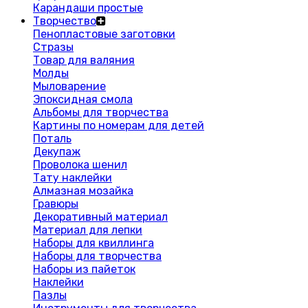
Карандаши простые
Творчество
Пенопластовые заготовки
Стразы
Товар для валяния
Молды
Мыловарение
Эпоксидная смола
Альбомы для творчества
Картины по номерам для детей
Поталь
Декупаж
Проволока шенил
Тату наклейки
Алмазная мозайка
Гравюры
Декоративный материал
Материал для лепки
Наборы для квиллинга
Наборы для творчества
Наборы из пайеток
Наклейки
Пазлы