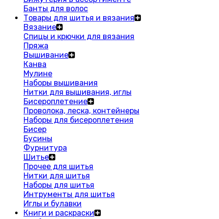
Банты для волос
Товары для шитья и вязания
Вязание
Спицы и крючки для вязания
Пряжа
Вышивание
Канва
Мулине
Наборы вышивания
Нитки для вышивания, иглы
Бисероплетение
Проволока, леска, контейнеры
Наборы для бисероплетения
Бисер
Бусины
Фурнитура
Шитье
Прочее для шитья
Нитки для шитья
Наборы для шитья
Интрументы для шитья
Иглы и булавки
Книги и раскраски