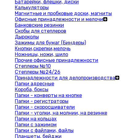
Батарейки, флешки, диски
Калькуляторы
Магнитные и пробковые доски, магниты
Офисные принадлежности и мелочи
Банковские резинки
Скобы для степлеров
Дыроколы
Зажимы для бумаг (Биндеры)
Кнопки,скрепки,мелочь
Ножницы, ножи, шило
Прочие офисные принадлежности
Степлеры №10
Степлеры №24/26
Принадлежности для делопроизводства
Папки адресные
Короба, боксы
Папки - конверты на кнопке
Папки - регистраторы
Папки - скоросшиватели
Папки - уголки, на молнии, на резинке
Папки на кольцах
Папки с зажимом
Папки с файлами, файлы
Планшеты, бейджи