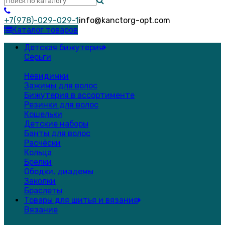
+7(978)-029-029-1
info@kanctorg-opt.com
Каталог товаров
Детская бижутерия
Серьги
Невидимки
Зажимы для волос
Бижутерия в ассортименте
Резинки для волос
Кошельки
Детские наборы
Банты для волос
Расчёски
Кольца
Брелки
Ободки, диадемы
Заколки
Браслеты
Товары для шитья и вязания
Вязание