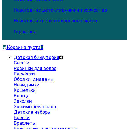
Новогодние детские ручки и творчество
Новогодние полиэтиленовые пакеты
Гирлянды
Корзина пуста
0
Детская бижутерия
Серьги
Резинки для волос
Расчёски
Ободки, диадемы
Невидимки
Кошельки
Кольца
Заколки
Зажимы для волос
Детские наборы
Брелки
Браслеты
Бижутерия в ассортименте