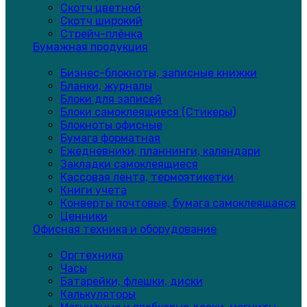
Скотч цветной
Скотч широкий
Стрейч-плёнка
Бумажная продукция
Бизнес-блокноты, записные книжки
Бланки, журналы
Блоки для записей
Блоки самоклеящиеся (Стикеры)
Блокноты офисные
Бумага форматная
Ежедневники, планнинги, календари
Закладки самоклеящиеся
Кассовая лента, термоэтикетки
Книги учета
Конверты почтовые, бумага самоклеящаяся
Ценники
Офисная техника и оборудование
Оргтехника
Часы
Батарейки, флешки, диски
Калькуляторы