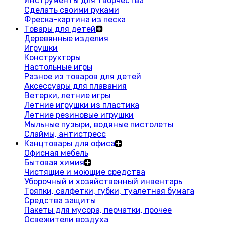
Инструменты для творчества
Сделать своими руками
Фреска-картина из песка
Товары для детей
Деревянные изделия
Игрушки
Конструкторы
Настольные игры
Разное из товаров для детей
Аксессуары для плавания
Ветерки, летние игры
Летние игрушки из пластика
Летние резиновые игрушки
Мыльные пузыри, водяные пистолеты
Слаймы, антистресс
Канцтовары для офиса
Офисная мебель
Бытовая химия
Чистящие и моющие средства
Уборочный и хозяйственный инвентарь
Тряпки, салфетки, губки, туалетная бумага
Средства защиты
Пакеты для мусора, перчатки, прочее
Освежители воздуха