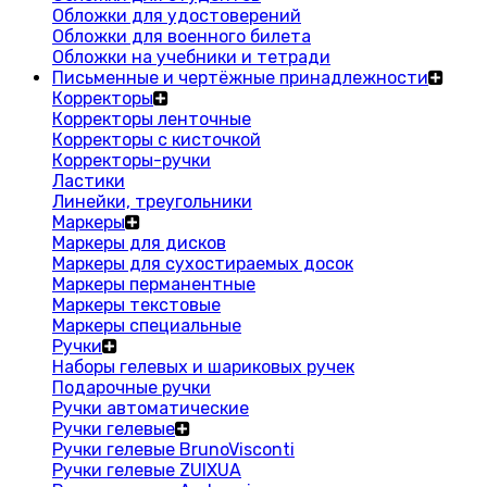
Обложки для удостоверений
Обложки для военного билета
Обложки на учебники и тетради
Письменные и чертёжные принадлежности
Корректоры
Корректоры ленточные
Корректоры с кисточкой
Корректоры-ручки
Ластики
Линейки, треугольники
Маркеры
Маркеры для дисков
Маркеры для сухостираемых досок
Маркеры перманентные
Маркеры текстовые
Маркеры специальные
Ручки
Наборы гелевых и шариковых ручек
Подарочные ручки
Ручки автоматические
Ручки гелевые
Ручки гелевые BrunoVisconti
Ручки гелевые ZUIXUA