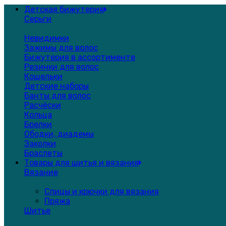
Детская бижутерия
Серьги
Невидимки
Зажимы для волос
Бижутерия в ассортименте
Резинки для волос
Кошельки
Детские наборы
Банты для волос
Расчёски
Кольца
Брелки
Ободки, диадемы
Заколки
Браслеты
Товары для шитья и вязания
Вязание
Спицы и крючки для вязания
Пряжа
Шитье