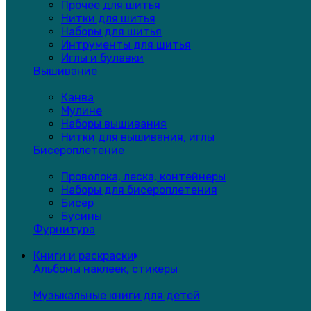
Прочее для шитья
Нитки для шитья
Наборы для шитья
Интрументы для шитья
Иглы и булавки
Вышивание
Канва
Мулине
Наборы вышивания
Нитки для вышивания, иглы
Бисероплетение
Проволока, леска, контейнеры
Наборы для бисероплетения
Бисер
Бусины
Фурнитура
Книги и раскраски
Альбомы наклеек, стикеры
Музыкальные книги для детей