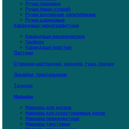
Ручки перьевые
Ручки пиши-стирай
Ручки роллерные, капиллярные
Ручки шариковые
Карандаши чернографитные
Карандаши механические
Грифели
Карандаши простые
Ластики
Стержни,картриджи, чернила, тушь, прочее
Линейки, треугольники
Точилки
Маркеры
Маркеры для дисков
Маркеры для сухостираемых досок
Маркеры перманентные
Маркеры текстовые