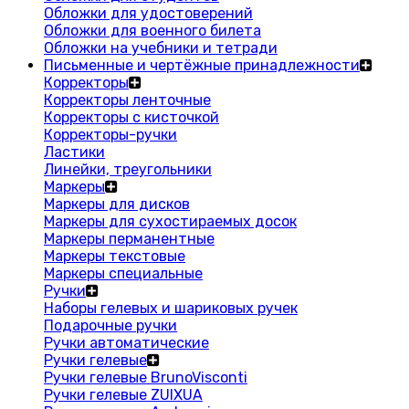
Обложки для удостоверений
Обложки для военного билета
Обложки на учебники и тетради
Письменные и чертёжные принадлежности
Корректоры
Корректоры ленточные
Корректоры с кисточкой
Корректоры-ручки
Ластики
Линейки, треугольники
Маркеры
Маркеры для дисков
Маркеры для сухостираемых досок
Маркеры перманентные
Маркеры текстовые
Маркеры специальные
Ручки
Наборы гелевых и шариковых ручек
Подарочные ручки
Ручки автоматические
Ручки гелевые
Ручки гелевые BrunoVisconti
Ручки гелевые ZUIXUA