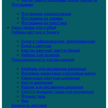
Магнитные и пробковые доски, магниты
Фоторамки
Фоторамки декоративные
Фоторамки из дерева
Фоторамки из пластика
Канцтовары для учёбы
Наборы картона и бумаги
Бумага гофрированная, крепированная
Бумага цветная
Картон цветной, картон белый
Наборы для поделок
Принадлежности для рисования
Альбомы для рисования школьные
Восковые карандаши и восковые мелки
Карандаши цветные школьные
Кисти школьные
Краски для рисования школьные
Сопутствующий товар для рисования
Фломастеры
Мел
Блокноты детские