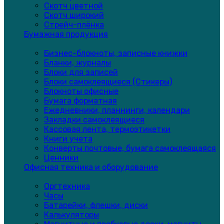
Скотч цветной
Скотч широкий
Стрейч-плёнка
Бумажная продукция
Бизнес-блокноты, записные книжки
Бланки, журналы
Блоки для записей
Блоки самоклеящиеся (Стикеры)
Блокноты офисные
Бумага форматная
Ежедневники, планнинги, календари
Закладки самоклеящиеся
Кассовая лента, термоэтикетки
Книги учета
Конверты почтовые, бумага самоклеящаяся
Ценники
Офисная техника и оборудование
Оргтехника
Часы
Батарейки, флешки, диски
Калькуляторы