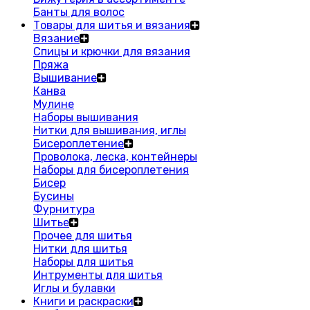
Банты для волос
Товары для шитья и вязания
Вязание
Спицы и крючки для вязания
Пряжа
Вышивание
Канва
Мулине
Наборы вышивания
Нитки для вышивания, иглы
Бисероплетение
Проволока, леска, контейнеры
Наборы для бисероплетения
Бисер
Бусины
Фурнитура
Шитье
Прочее для шитья
Нитки для шитья
Наборы для шитья
Интрументы для шитья
Иглы и булавки
Книги и раскраски