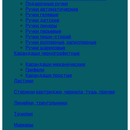
Подарочные ручки
Ручки автоматические
Ручки гелевые
Ручки детские
Ручки линеры
Ручки перьевые
Ручки пиши-стирай
Ручки роллерные, капиллярные
Ручки шариковые
Карандаши чернографитные
Карандаши механические
Грифели
Карандаши простые
Ластики
Стержни,картриджи, чернила, тушь, прочее
Линейки, треугольники
Точилки
Маркеры