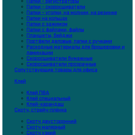
Папки - регистраторы
Папки - скоросшиватели
Папки - уголки, на молнии, на резинке
Папки на кольцах
Папки с зажимом
Папки с файлами, файлы
Планшеты, бейджи
Портфели деловые, папки с ручками
Расходные материалы для брошюровки и
ламинации
Скоросшиватели бумажные
Скоросшиватели прозрачные
Сопутствующие товары для офиса
Клей
Клей ПВА
Клей специальный
Клей-карандаш
Скотч, стрейч-плёнка
Скотч двусторонний
Скотч малярный
Скотч узкий