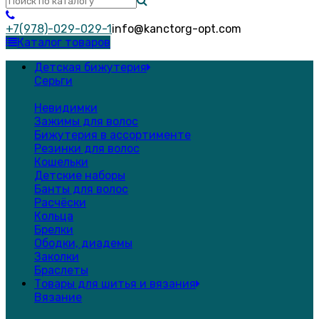
+7(978)-029-029-1
info@kanctorg-opt.com
Каталог товаров
Детская бижутерия
Серьги
Невидимки
Зажимы для волос
Бижутерия в ассортименте
Резинки для волос
Кошельки
Детские наборы
Банты для волос
Расчёски
Кольца
Брелки
Ободки, диадемы
Заколки
Браслеты
Товары для шитья и вязания
Вязание