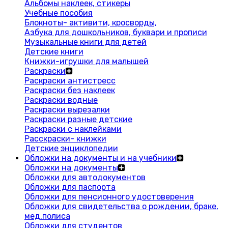
Альбомы наклеек, стикеры
Учебные пособия
Блокноты- активити, кросворды,
Азбука для дошкольников, буквари и прописи
Музыкальные книги для детей
Детские книги
Книжки-игрушки для малышей
Раскраски
Раскраски антистресс
Раскраски без наклеек
Раскраски водные
Раскраски вырезалки
Раскраски разные детские
Раскраски с наклейками
Расскраски- книжки
Детские энциклопедии
Обложки на документы и на учебники
Обложки на документы
Обложки для автодокументов
Обложки для паспорта
Обложки для пенсионного удостоверения
Обложки для свидетельства о рождении, браке,
мед.полиса
Обложки для студентов