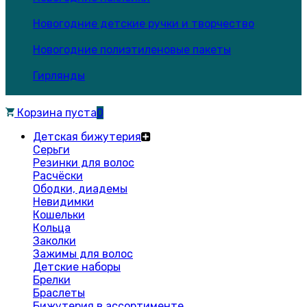
Новогодние детские ручки и творчество
Новогодние полиэтиленовые пакеты
Гирлянды
Корзина пуста
0
Детская бижутерия
Серьги
Резинки для волос
Расчёски
Ободки, диадемы
Невидимки
Кошельки
Кольца
Заколки
Зажимы для волос
Детские наборы
Брелки
Браслеты
Бижутерия в ассортименте