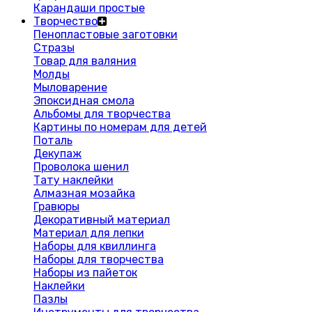
Карандаши простые
Творчество
Пенопластовые заготовки
Стразы
Товар для валяния
Молды
Мыловарение
Эпоксидная смола
Альбомы для творчества
Картины по номерам для детей
Поталь
Декупаж
Проволока шенил
Тату наклейки
Алмазная мозайка
Гравюры
Декоративный материал
Материал для лепки
Наборы для квиллинга
Наборы для творчества
Наборы из пайеток
Наклейки
Пазлы