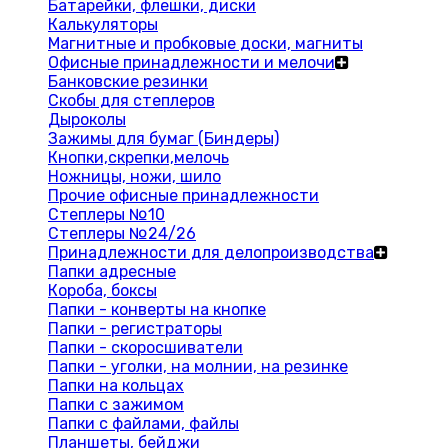
Батарейки, флешки, диски
Калькуляторы
Магнитные и пробковые доски, магниты
Офисные принадлежности и мелочи
Банковские резинки
Скобы для степлеров
Дыроколы
Зажимы для бумаг (Биндеры)
Кнопки,скрепки,мелочь
Ножницы, ножи, шило
Прочие офисные принадлежности
Степлеры №10
Степлеры №24/26
Принадлежности для делопроизводства
Папки адресные
Короба, боксы
Папки - конверты на кнопке
Папки - регистраторы
Папки - скоросшиватели
Папки - уголки, на молнии, на резинке
Папки на кольцах
Папки с зажимом
Папки с файлами, файлы
Планшеты, бейджи