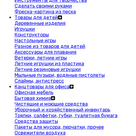
Инструменты для творчества
Сделать своими руками
Фреска-картина из песка
Товары для детей
Деревянные изделия
Игрушки
Конструкторы
Настольные игры
Разное из товаров для детей
Аксессуары для плавания
Ветерки, летние игры
Летние игрушки из пластика
Летние резиновые игрушки
Мыльные пузыри, водяные пистолеты
Слаймы, антистресс
Канцтовары для офиса
Офисная мебель
Бытовая химия
Чистящие и моющие средства
Уборочный и хозяйственный инвентарь
Тряпки, салфетки, губки, туалетная бумага
Средства защиты
Пакеты для мусора, перчатки, прочее
Освежители воздуха