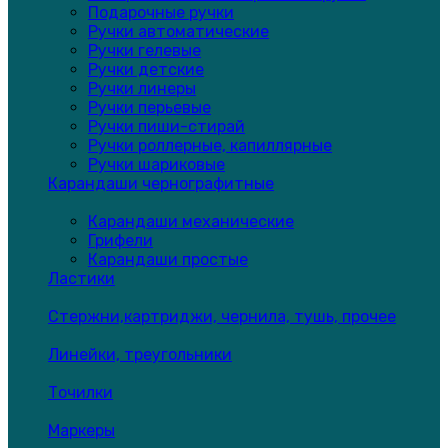
Подарочные ручки
Ручки автоматические
Ручки гелевые
Ручки детские
Ручки линеры
Ручки перьевые
Ручки пиши-стирай
Ручки роллерные, капиллярные
Ручки шариковые
Карандаши чернографитные
Карандаши механические
Грифели
Карандаши простые
Ластики
Стержни,картриджи, чернила, тушь, прочее
Линейки, треугольники
Точилки
Маркеры