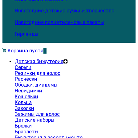
Новогодние детские ручки и творчество
Новогодние полиэтиленовые пакеты
Гирлянды
Корзина пуста
0
Детская бижутерия
Серьги
Резинки для волос
Расчёски
Ободки, диадемы
Невидимки
Кошельки
Кольца
Заколки
Зажимы для волос
Детские наборы
Брелки
Браслеты
Бижутерия в ассортименте