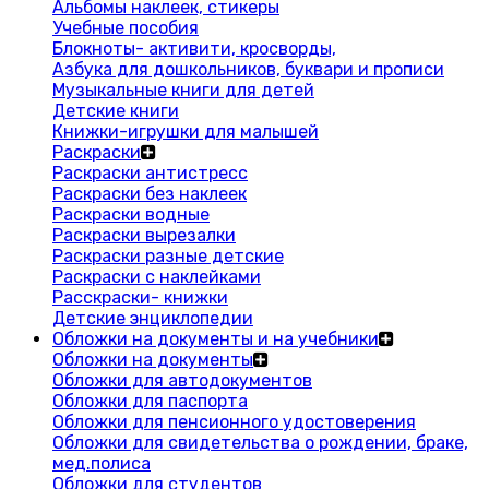
Альбомы наклеек, стикеры
Учебные пособия
Блокноты- активити, кросворды,
Азбука для дошкольников, буквари и прописи
Музыкальные книги для детей
Детские книги
Книжки-игрушки для малышей
Раскраски
Раскраски антистресс
Раскраски без наклеек
Раскраски водные
Раскраски вырезалки
Раскраски разные детские
Раскраски с наклейками
Расскраски- книжки
Детские энциклопедии
Обложки на документы и на учебники
Обложки на документы
Обложки для автодокументов
Обложки для паспорта
Обложки для пенсионного удостоверения
Обложки для свидетельства о рождении, браке,
мед.полиса
Обложки для студентов