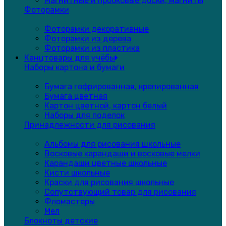
Магнитные и пробковые доски, магниты
Фоторамки
Фоторамки декоративные
Фоторамки из дерева
Фоторамки из пластика
Канцтовары для учёбы
Наборы картона и бумаги
Бумага гофрированная, крепированная
Бумага цветная
Картон цветной, картон белый
Наборы для поделок
Принадлежности для рисования
Альбомы для рисования школьные
Восковые карандаши и восковые мелки
Карандаши цветные школьные
Кисти школьные
Краски для рисования школьные
Сопутствующий товар для рисования
Фломастеры
Мел
Блокноты детские