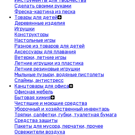
Инструменты для творчества
Сделать своими руками
Фреска-картина из песка
Товары для детей
Деревянные изделия
Игрушки
Конструкторы
Настольные игры
Разное из товаров для детей
Аксессуары для плавания
Ветерки, летние игры
Летние игрушки из пластика
Летние резиновые игрушки
Мыльные пузыри, водяные пистолеты
Слаймы, антистресс
Канцтовары для офиса
Офисная мебель
Бытовая химия
Чистящие и моющие средства
Уборочный и хозяйственный инвентарь
Тряпки, салфетки, губки, туалетная бумага
Средства защиты
Пакеты для мусора, перчатки, прочее
Освежители воздуха