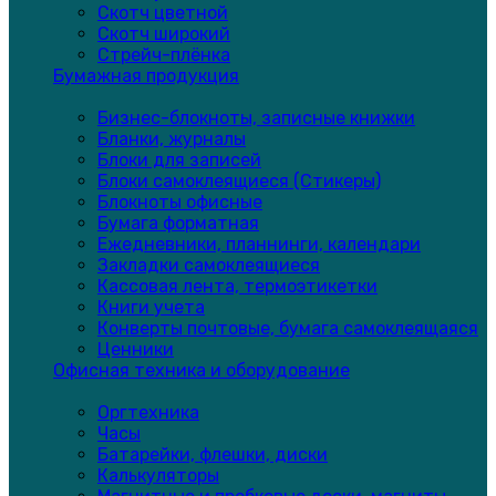
Скотч цветной
Скотч широкий
Стрейч-плёнка
Бумажная продукция
Бизнес-блокноты, записные книжки
Бланки, журналы
Блоки для записей
Блоки самоклеящиеся (Стикеры)
Блокноты офисные
Бумага форматная
Ежедневники, планнинги, календари
Закладки самоклеящиеся
Кассовая лента, термоэтикетки
Книги учета
Конверты почтовые, бумага самоклеящаяся
Ценники
Офисная техника и оборудование
Оргтехника
Часы
Батарейки, флешки, диски
Калькуляторы