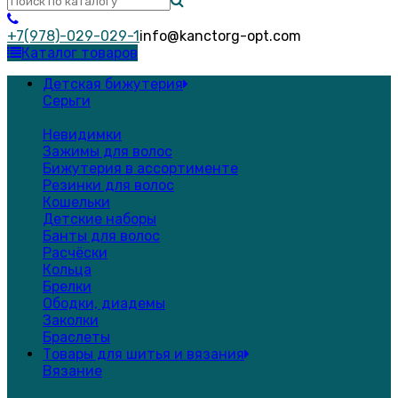
+7(978)-029-029-1
info@kanctorg-opt.com
Каталог товаров
Детская бижутерия
Серьги
Невидимки
Зажимы для волос
Бижутерия в ассортименте
Резинки для волос
Кошельки
Детские наборы
Банты для волос
Расчёски
Кольца
Брелки
Ободки, диадемы
Заколки
Браслеты
Товары для шитья и вязания
Вязание