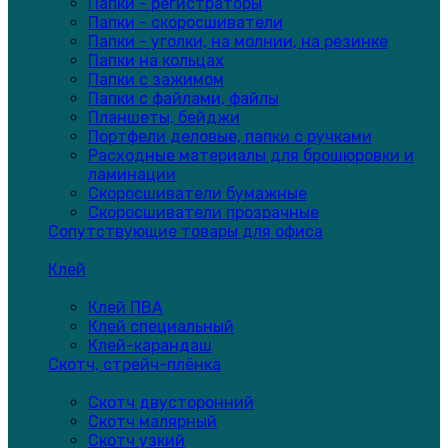
Папки - регистраторы
Папки - скоросшиватели
Папки - уголки, на молнии, на резинке
Папки на кольцах
Папки с зажимом
Папки с файлами, файлы
Планшеты, бейджи
Портфели деловые, папки с ручками
Расходные материалы для брошюровки и
ламинации
Скоросшиватели бумажные
Скоросшиватели прозрачные
Сопутствующие товары для офиса
Клей
Клей ПВА
Клей специальный
Клей-карандаш
Скотч, стрейч-плёнка
Скотч двусторонний
Скотч малярный
Скотч узкий