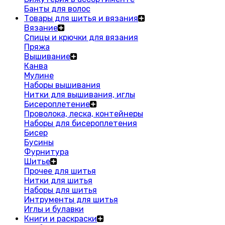
Банты для волос
Товары для шитья и вязания
Вязание
Спицы и крючки для вязания
Пряжа
Вышивание
Канва
Мулине
Наборы вышивания
Нитки для вышивания, иглы
Бисероплетение
Проволока, леска, контейнеры
Наборы для бисероплетения
Бисер
Бусины
Фурнитура
Шитье
Прочее для шитья
Нитки для шитья
Наборы для шитья
Интрументы для шитья
Иглы и булавки
Книги и раскраски