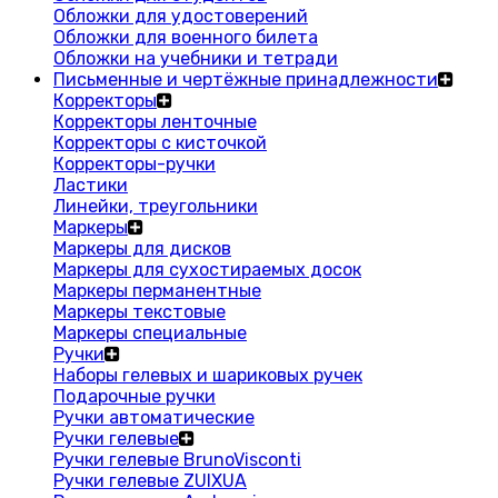
Обложки для удостоверений
Обложки для военного билета
Обложки на учебники и тетради
Письменные и чертёжные принадлежности
Корректоры
Корректоры ленточные
Корректоры с кисточкой
Корректоры-ручки
Ластики
Линейки, треугольники
Маркеры
Маркеры для дисков
Маркеры для сухостираемых досок
Маркеры перманентные
Маркеры текстовые
Маркеры специальные
Ручки
Наборы гелевых и шариковых ручек
Подарочные ручки
Ручки автоматические
Ручки гелевые
Ручки гелевые BrunoVisconti
Ручки гелевые ZUIXUA