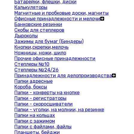
Батарейки, флешки, диски
Калькуляторы
Магнитные и пробковые доски, магниты
Офисные принадлежности и мелочи
Банковские резинки
Скобы для степлеров
Дыроколы
Зажимы для бумаг (Биндеры)
Кнопки,скрепки,мелочь
Ножницы, ножи, шило
Прочие офисные принадлежности
Степлеры №10
Степлеры №24/26
Принадлежности для делопроизводства
Папки адресные
Короба, боксы
Папки - конверты на кнопке
Папки - регистраторы
Папки - скоросшиватели
Папки - уголки, на молнии, на резинке
Папки на кольцах
Папки с зажимом
Папки с файлами, файлы
Планшеты, бейджи