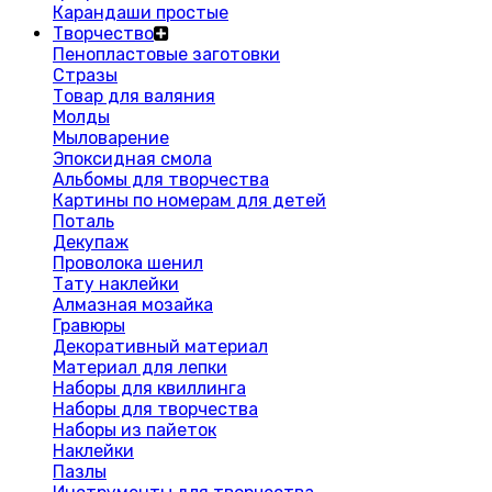
Карандаши простые
Творчество
Пенопластовые заготовки
Стразы
Товар для валяния
Молды
Мыловарение
Эпоксидная смола
Альбомы для творчества
Картины по номерам для детей
Поталь
Декупаж
Проволока шенил
Тату наклейки
Алмазная мозайка
Гравюры
Декоративный материал
Материал для лепки
Наборы для квиллинга
Наборы для творчества
Наборы из пайеток
Наклейки
Пазлы