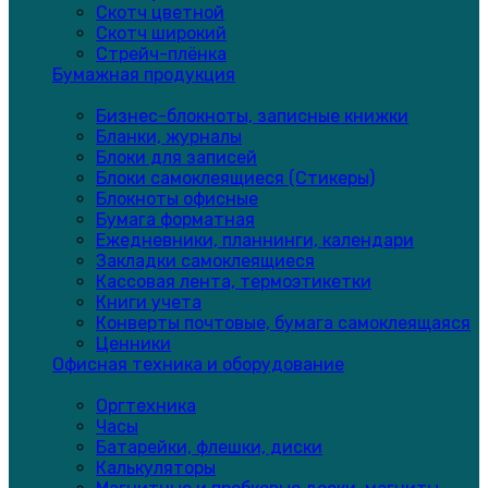
Скотч цветной
Скотч широкий
Стрейч-плёнка
Бумажная продукция
Бизнес-блокноты, записные книжки
Бланки, журналы
Блоки для записей
Блоки самоклеящиеся (Стикеры)
Блокноты офисные
Бумага форматная
Ежедневники, планнинги, календари
Закладки самоклеящиеся
Кассовая лента, термоэтикетки
Книги учета
Конверты почтовые, бумага самоклеящаяся
Ценники
Офисная техника и оборудование
Оргтехника
Часы
Батарейки, флешки, диски
Калькуляторы