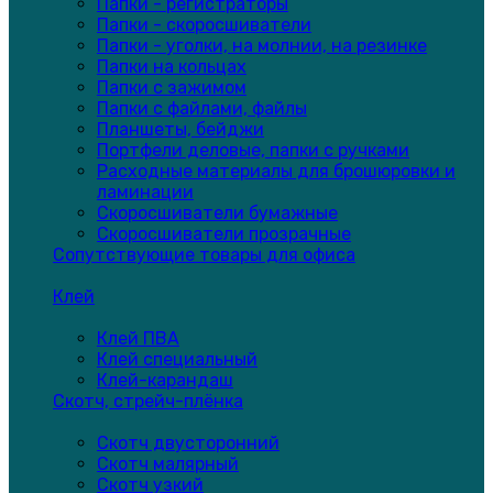
Папки - регистраторы
Папки - скоросшиватели
Папки - уголки, на молнии, на резинке
Папки на кольцах
Папки с зажимом
Папки с файлами, файлы
Планшеты, бейджи
Портфели деловые, папки с ручками
Расходные материалы для брошюровки и
ламинации
Скоросшиватели бумажные
Скоросшиватели прозрачные
Сопутствующие товары для офиса
Клей
Клей ПВА
Клей специальный
Клей-карандаш
Скотч, стрейч-плёнка
Скотч двусторонний
Скотч малярный
Скотч узкий