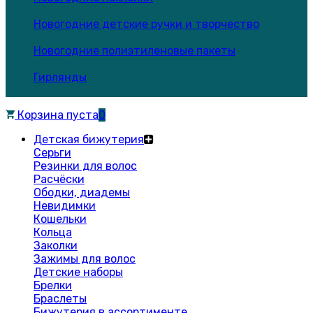
Новогодние детские ручки и творчество
Новогодние полиэтиленовые пакеты
Гирлянды
Корзина пуста
0
Детская бижутерия
Серьги
Резинки для волос
Расчёски
Ободки, диадемы
Невидимки
Кошельки
Кольца
Заколки
Зажимы для волос
Детские наборы
Брелки
Браслеты
Бижутерия в ассортименте