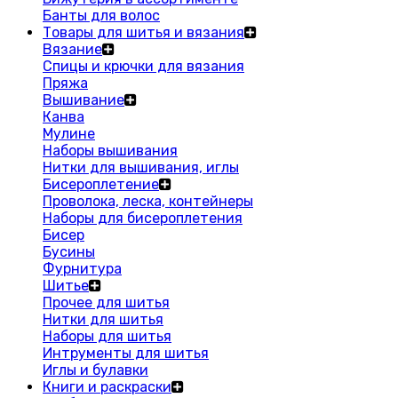
Банты для волос
Товары для шитья и вязания
Вязание
Спицы и крючки для вязания
Пряжа
Вышивание
Канва
Мулине
Наборы вышивания
Нитки для вышивания, иглы
Бисероплетение
Проволока, леска, контейнеры
Наборы для бисероплетения
Бисер
Бусины
Фурнитура
Шитье
Прочее для шитья
Нитки для шитья
Наборы для шитья
Интрументы для шитья
Иглы и булавки
Книги и раскраски