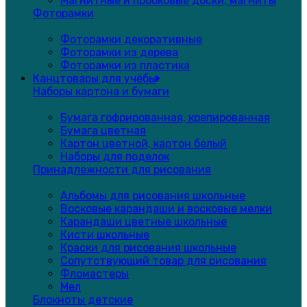
Магнитные и пробковые доски, магниты
Фоторамки
Фоторамки декоративные
Фоторамки из дерева
Фоторамки из пластика
Канцтовары для учёбы
Наборы картона и бумаги
Бумага гофрированная, крепированная
Бумага цветная
Картон цветной, картон белый
Наборы для поделок
Принадлежности для рисования
Альбомы для рисования школьные
Восковые карандаши и восковые мелки
Карандаши цветные школьные
Кисти школьные
Краски для рисования школьные
Сопутствующий товар для рисования
Фломастеры
Мел
Блокноты детские