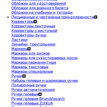
Обложки для удостоверений
Обложки для военного билета
Обложки на учебники и тетради
Письменные и чертёжные принадлежности
Корректоры
Корректоры ленточные
Корректоры с кисточкой
Корректоры-ручки
Ластики
Линейки, треугольники
Маркеры
Маркеры для дисков
Маркеры для сухостираемых досок
Маркеры перманентные
Маркеры текстовые
Маркеры специальные
Ручки
Наборы гелевых и шариковых ручек
Подарочные ручки
Ручки автоматические
Ручки гелевые
Ручки гелевые BrunoVisconti
Ручки гелевые ZUIXUA