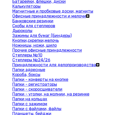
Батарейки, флешки, диски
Калькуляторы
Магнитные и пробковые доски, магниты
Офисные принадлежности и мелочи
Банковские резинки
Скобы для степлеров
Дыроколы
Зажимы для бумаг (Биндеры)
Кнопки,скрепки,мелочь
Ножницы, ножи, шило
Прочие офисные принадлежности
Степлеры №10
Степлеры №24/26
Принадлежности для делопроизводства
Папки адресные
Короба, боксы
Папки - конверты на кнопке
Папки - регистраторы
Папки - скоросшиватели
Папки - уголки, на молнии, на резинке
Папки на кольцах
Папки с зажимом
Папки с файлами, файлы
Планшеты, бейджи