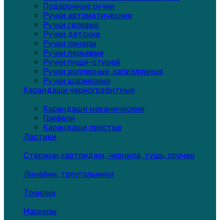
Подарочные ручки
Ручки автоматические
Ручки гелевые
Ручки детские
Ручки линеры
Ручки перьевые
Ручки пиши-стирай
Ручки роллерные, капиллярные
Ручки шариковые
Карандаши чернографитные
Карандаши механические
Грифели
Карандаши простые
Ластики
Стержни,картриджи, чернила, тушь, прочее
Линейки, треугольники
Точилки
Маркеры