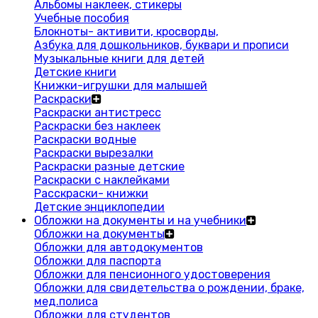
Альбомы наклеек, стикеры
Учебные пособия
Блокноты- активити, кросворды,
Азбука для дошкольников, буквари и прописи
Музыкальные книги для детей
Детские книги
Книжки-игрушки для малышей
Раскраски
Раскраски антистресс
Раскраски без наклеек
Раскраски водные
Раскраски вырезалки
Раскраски разные детские
Раскраски с наклейками
Расскраски- книжки
Детские энциклопедии
Обложки на документы и на учебники
Обложки на документы
Обложки для автодокументов
Обложки для паспорта
Обложки для пенсионного удостоверения
Обложки для свидетельства о рождении, браке,
мед.полиса
Обложки для студентов