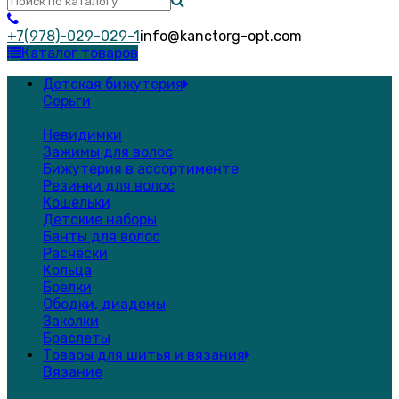
+7(978)-029-029-1
info@kanctorg-opt.com
Каталог товаров
Детская бижутерия
Серьги
Невидимки
Зажимы для волос
Бижутерия в ассортименте
Резинки для волос
Кошельки
Детские наборы
Банты для волос
Расчёски
Кольца
Брелки
Ободки, диадемы
Заколки
Браслеты
Товары для шитья и вязания
Вязание