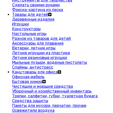
Инструменты для творчества
Сделать своими руками
Фреска-картина из песка
Товары для детей
Деревянные изделия
Игрушки
Конструкторы
Настольные игры
Разное из товаров для детей
Аксессуары для плавания
Ветерки, летние игры
Летние игрушки из пластика
Летние резиновые игрушки
Мыльные пузыри, водяные пистолеты
Слаймы, антистресс
Канцтовары для офиса
Офисная мебель
Бытовая химия
Чистящие и моющие средства
Уборочный и хозяйственный инвентарь
Тряпки, салфетки, губки, туалетная бумага
Средства защиты
Пакеты для мусора, перчатки, прочее
Освежители воздуха