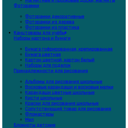
Магнитные и пробковые доски, магниты
Фоторамки
Фоторамки декоративные
Фоторамки из дерева
Фоторамки из пластика
Канцтовары для учёбы
Наборы картона и бумаги
Бумага гофрированная, крепированная
Бумага цветная
Картон цветной, картон белый
Наборы для поделок
Принадлежности для рисования
Альбомы для рисования школьные
Восковые карандаши и восковые мелки
Карандаши цветные школьные
Кисти школьные
Краски для рисования школьные
Сопутствующий товар для рисования
Фломастеры
Мел
Блокноты детские