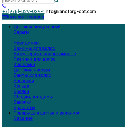
+7(978)-029-029-1
info@kanctorg-opt.com
Каталог товаров
Детская бижутерия
Серьги
Невидимки
Зажимы для волос
Бижутерия в ассортименте
Резинки для волос
Кошельки
Детские наборы
Банты для волос
Расчёски
Кольца
Брелки
Ободки, диадемы
Заколки
Браслеты
Товары для шитья и вязания
Вязание