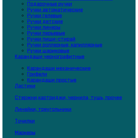
Подарочные ручки
Ручки автоматические
Ручки гелевые
Ручки детские
Ручки линеры
Ручки перьевые
Ручки пиши-стирай
Ручки роллерные, капиллярные
Ручки шариковые
Карандаши чернографитные
Карандаши механические
Грифели
Карандаши простые
Ластики
Стержни,картриджи, чернила, тушь, прочее
Линейки, треугольники
Точилки
Маркеры