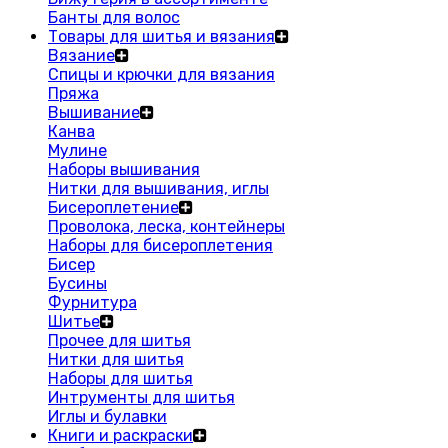
Банты для волос
Товары для шитья и вязания
Вязание
Спицы и крючки для вязания
Пряжа
Вышивание
Канва
Мулине
Наборы вышивания
Нитки для вышивания, иглы
Бисероплетение
Проволока, леска, контейнеры
Наборы для бисероплетения
Бисер
Бусины
Фурнитура
Шитье
Прочее для шитья
Нитки для шитья
Наборы для шитья
Интрументы для шитья
Иглы и булавки
Книги и раскраски