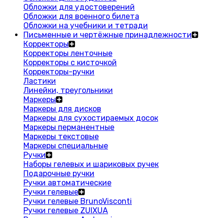
Обложки для удостоверений
Обложки для военного билета
Обложки на учебники и тетради
Письменные и чертёжные принадлежности
Корректоры
Корректоры ленточные
Корректоры с кисточкой
Корректоры-ручки
Ластики
Линейки, треугольники
Маркеры
Маркеры для дисков
Маркеры для сухостираемых досок
Маркеры перманентные
Маркеры текстовые
Маркеры специальные
Ручки
Наборы гелевых и шариковых ручек
Подарочные ручки
Ручки автоматические
Ручки гелевые
Ручки гелевые BrunoVisconti
Ручки гелевые ZUIXUA