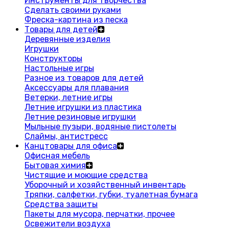
Инструменты для творчества
Сделать своими руками
Фреска-картина из песка
Товары для детей
Деревянные изделия
Игрушки
Конструкторы
Настольные игры
Разное из товаров для детей
Аксессуары для плавания
Ветерки, летние игры
Летние игрушки из пластика
Летние резиновые игрушки
Мыльные пузыри, водяные пистолеты
Слаймы, антистресс
Канцтовары для офиса
Офисная мебель
Бытовая химия
Чистящие и моющие средства
Уборочный и хозяйственный инвентарь
Тряпки, салфетки, губки, туалетная бумага
Средства защиты
Пакеты для мусора, перчатки, прочее
Освежители воздуха