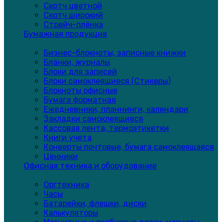
Скотч цветной
Скотч широкий
Стрейч-плёнка
Бумажная продукция
Бизнес-блокноты, записные книжки
Бланки, журналы
Блоки для записей
Блоки самоклеящиеся (Стикеры)
Блокноты офисные
Бумага форматная
Ежедневники, планнинги, календари
Закладки самоклеящиеся
Кассовая лента, термоэтикетки
Книги учета
Конверты почтовые, бумага самоклеящаяся
Ценники
Офисная техника и оборудование
Оргтехника
Часы
Батарейки, флешки, диски
Калькуляторы