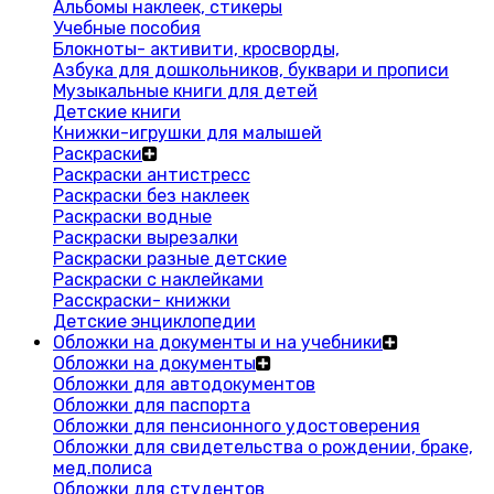
Альбомы наклеек, стикеры
Учебные пособия
Блокноты- активити, кросворды,
Азбука для дошкольников, буквари и прописи
Музыкальные книги для детей
Детские книги
Книжки-игрушки для малышей
Раскраски
Раскраски антистресс
Раскраски без наклеек
Раскраски водные
Раскраски вырезалки
Раскраски разные детские
Раскраски с наклейками
Расскраски- книжки
Детские энциклопедии
Обложки на документы и на учебники
Обложки на документы
Обложки для автодокументов
Обложки для паспорта
Обложки для пенсионного удостоверения
Обложки для свидетельства о рождении, браке,
мед.полиса
Обложки для студентов