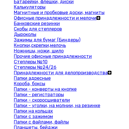
Батарейки, флешки, диски
Калькуляторы
Магнитные и пробковые доски, магниты
Офисные принадлежности и мелочи
Банковские резинки
Скобы для степлеров
Дыроколы
Зажимы для бумаг (Биндеры)
Кнопки,скрепки,мелочь
Ножницы, ножи, шило
Прочие офисные принадлежности
Степлеры №10
Степлеры №24/26
Принадлежности для делопроизводства
Папки адресные
Короба, боксы
Папки - конверты на кнопке
Папки - регистраторы
Папки - скоросшиватели
Папки - уголки, на молнии, на резинке
Папки на кольцах
Папки с зажимом
Папки с файлами, файлы
Планшеты, бейджи