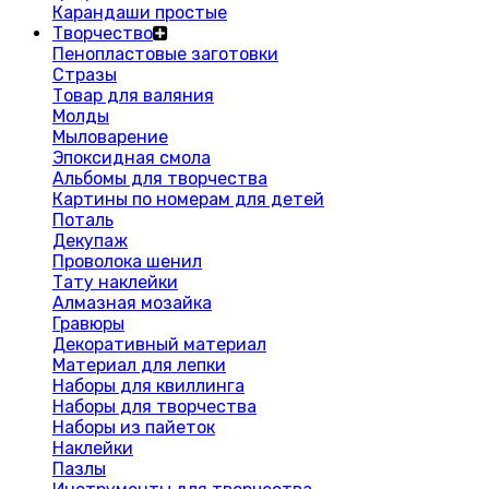
Карандаши простые
Творчество
Пенопластовые заготовки
Стразы
Товар для валяния
Молды
Мыловарение
Эпоксидная смола
Альбомы для творчества
Картины по номерам для детей
Поталь
Декупаж
Проволока шенил
Тату наклейки
Алмазная мозайка
Гравюры
Декоративный материал
Материал для лепки
Наборы для квиллинга
Наборы для творчества
Наборы из пайеток
Наклейки
Пазлы