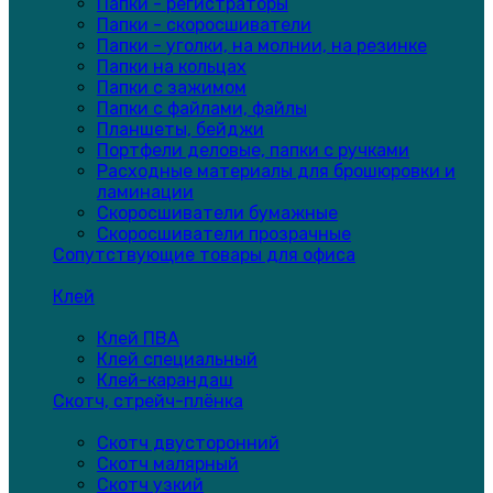
Папки - регистраторы
Папки - скоросшиватели
Папки - уголки, на молнии, на резинке
Папки на кольцах
Папки с зажимом
Папки с файлами, файлы
Планшеты, бейджи
Портфели деловые, папки с ручками
Расходные материалы для брошюровки и
ламинации
Скоросшиватели бумажные
Скоросшиватели прозрачные
Сопутствующие товары для офиса
Клей
Клей ПВА
Клей специальный
Клей-карандаш
Скотч, стрейч-плёнка
Скотч двусторонний
Скотч малярный
Скотч узкий