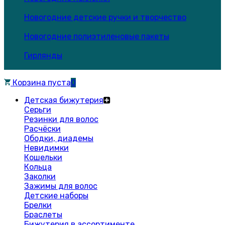
Новогодние детские ручки и творчество
Новогодние полиэтиленовые пакеты
Гирлянды
Корзина пуста
0
Детская бижутерия
Серьги
Резинки для волос
Расчёски
Ободки, диадемы
Невидимки
Кошельки
Кольца
Заколки
Зажимы для волос
Детские наборы
Брелки
Браслеты
Бижутерия в ассортименте