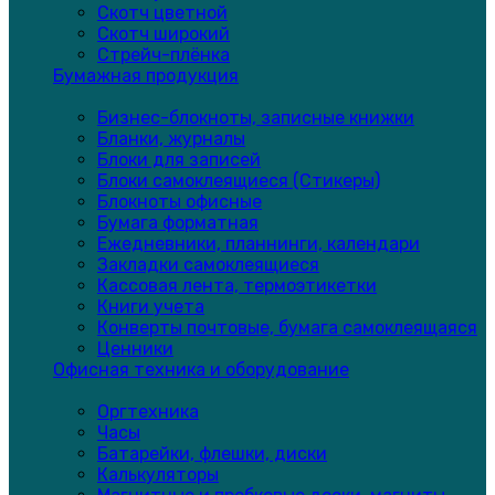
Скотч цветной
Скотч широкий
Стрейч-плёнка
Бумажная продукция
Бизнес-блокноты, записные книжки
Бланки, журналы
Блоки для записей
Блоки самоклеящиеся (Стикеры)
Блокноты офисные
Бумага форматная
Ежедневники, планнинги, календари
Закладки самоклеящиеся
Кассовая лента, термоэтикетки
Книги учета
Конверты почтовые, бумага самоклеящаяся
Ценники
Офисная техника и оборудование
Оргтехника
Часы
Батарейки, флешки, диски
Калькуляторы