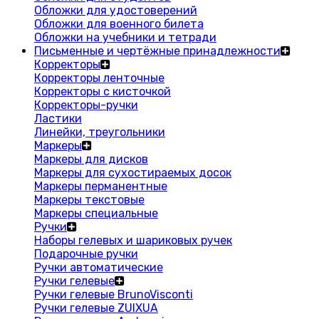
Обложки для удостоверений
Обложки для военного билета
Обложки на учебники и тетради
Письменные и чертёжные принадлежности
Корректоры
Корректоры ленточные
Корректоры с кисточкой
Корректоры-ручки
Ластики
Линейки, треугольники
Маркеры
Маркеры для дисков
Маркеры для сухостираемых досок
Маркеры перманентные
Маркеры текстовые
Маркеры специальные
Ручки
Наборы гелевых и шариковых ручек
Подарочные ручки
Ручки автоматические
Ручки гелевые
Ручки гелевые BrunoVisconti
Ручки гелевые ZUIXUA