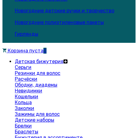
Новогодние детские ручки и творчество
Новогодние полиэтиленовые пакеты
Гирлянды
Корзина пуста
0
Детская бижутерия
Серьги
Резинки для волос
Расчёски
Ободки, диадемы
Невидимки
Кошельки
Кольца
Заколки
Зажимы для волос
Детские наборы
Брелки
Браслеты
Бижутерия в ассортименте