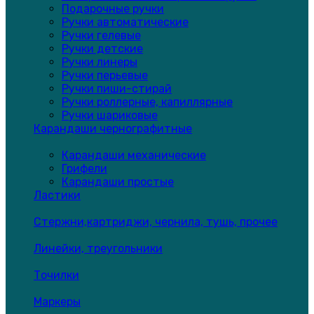
Подарочные ручки
Ручки автоматические
Ручки гелевые
Ручки детские
Ручки линеры
Ручки перьевые
Ручки пиши-стирай
Ручки роллерные, капиллярные
Ручки шариковые
Карандаши чернографитные
Карандаши механические
Грифели
Карандаши простые
Ластики
Стержни,картриджи, чернила, тушь, прочее
Линейки, треугольники
Точилки
Маркеры