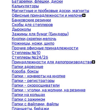
Батарейки, флешки, диски
Калькуляторы
Магнитные и пробковые доски, магниты
Офисные принадлежности и мелочи
Банковские резинки
Скобы для степлеров
Дыроколы
Зажимы для бумаг (Биндеры)
Кнопки,скрепки,мелочь
Ножницы, ножи, шило
Прочие офисные принадлежности
Степлеры №10
Степлеры №24/26
Принадлежности для делопроизводства
Папки адресные
Короба, боксы
Папки - конверты на кнопке
Папки - регистраторы
Папки - скоросшиватели
Папки - уголки, на молнии, на резинке
Папки на кольцах
Папки с зажимом
Папки с файлами, файлы
Планшеты, бейджи