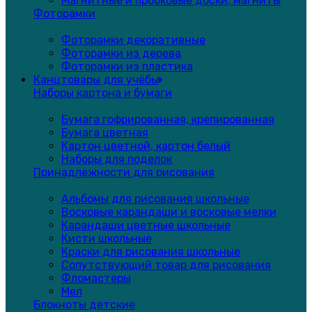
Магнитные и пробковые доски, магниты
Фоторамки
Фоторамки декоративные
Фоторамки из дерева
Фоторамки из пластика
Канцтовары для учёбы
Наборы картона и бумаги
Бумага гофрированная, крепированная
Бумага цветная
Картон цветной, картон белый
Наборы для поделок
Принадлежности для рисования
Альбомы для рисования школьные
Восковые карандаши и восковые мелки
Карандаши цветные школьные
Кисти школьные
Краски для рисования школьные
Сопутствующий товар для рисования
Фломастеры
Мел
Блокноты детские