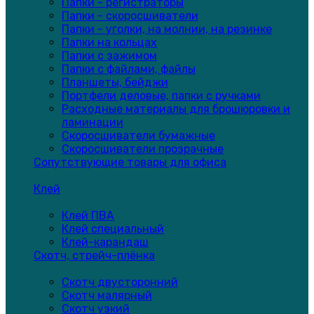
Папки - регистраторы
Папки - скоросшиватели
Папки - уголки, на молнии, на резинке
Папки на кольцах
Папки с зажимом
Папки с файлами, файлы
Планшеты, бейджи
Портфели деловые, папки с ручками
Расходные материалы для брошюровки и
ламинации
Скоросшиватели бумажные
Скоросшиватели прозрачные
Сопутствующие товары для офиса
Клей
Клей ПВА
Клей специальный
Клей-карандаш
Скотч, стрейч-плёнка
Скотч двусторонний
Скотч малярный
Скотч узкий