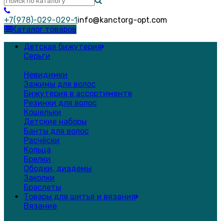
+7(978)-029-029-1
info@kanctorg-opt.com
Каталог товаров
Детская бижутерия
Серьги
Невидимки
Зажимы для волос
Бижутерия в ассортименте
Резинки для волос
Кошельки
Детские наборы
Банты для волос
Расчёски
Кольца
Брелки
Ободки, диадемы
Заколки
Браслеты
Товары для шитья и вязания
Вязание