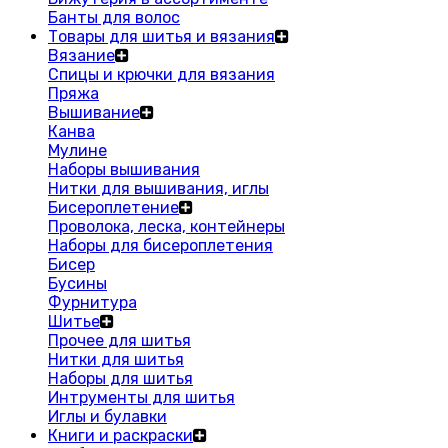
Банты для волос
Товары для шитья и вязания
Вязание
Спицы и крючки для вязания
Пряжа
Вышивание
Канва
Мулине
Наборы вышивания
Нитки для вышивания, иглы
Бисероплетение
Проволока, леска, контейнеры
Наборы для бисероплетения
Бисер
Бусины
Фурнитура
Шитье
Прочее для шитья
Нитки для шитья
Наборы для шитья
Интрументы для шитья
Иглы и булавки
Книги и раскраски