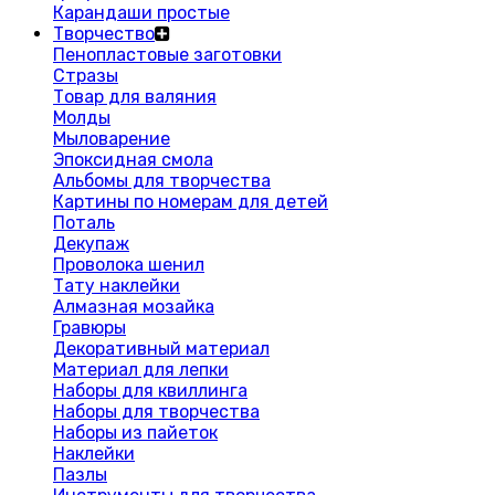
Карандаши простые
Творчество
Пенопластовые заготовки
Стразы
Товар для валяния
Молды
Мыловарение
Эпоксидная смола
Альбомы для творчества
Картины по номерам для детей
Поталь
Декупаж
Проволока шенил
Тату наклейки
Алмазная мозайка
Гравюры
Декоративный материал
Материал для лепки
Наборы для квиллинга
Наборы для творчества
Наборы из пайеток
Наклейки
Пазлы