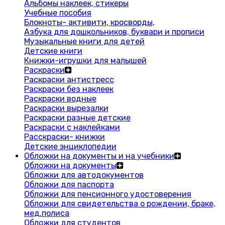
Альбомы наклеек, стикеры
Учебные пособия
Блокноты- активити, кросворды,
Азбука для дошкольников, буквари и прописи
Музыкальные книги для детей
Детские книги
Книжки-игрушки для малышей
Раскраски
Раскраски антистресс
Раскраски без наклеек
Раскраски водные
Раскраски вырезалки
Раскраски разные детские
Раскраски с наклейками
Расскраски- книжки
Детские энциклопедии
Обложки на документы и на учебники
Обложки на документы
Обложки для автодокументов
Обложки для паспорта
Обложки для пенсионного удостоверения
Обложки для свидетельства о рождении, браке,
мед.полиса
Обложки для студентов