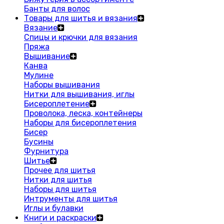
Банты для волос
Товары для шитья и вязания
Вязание
Спицы и крючки для вязания
Пряжа
Вышивание
Канва
Мулине
Наборы вышивания
Нитки для вышивания, иглы
Бисероплетение
Проволока, леска, контейнеры
Наборы для бисероплетения
Бисер
Бусины
Фурнитура
Шитье
Прочее для шитья
Нитки для шитья
Наборы для шитья
Интрументы для шитья
Иглы и булавки
Книги и раскраски