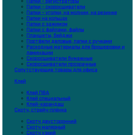
Папки - регистраторы
Папки - скоросшиватели
Папки - уголки, на молнии, на резинке
Папки на кольцах
Папки с зажимом
Папки с файлами, файлы
Планшеты, бейджи
Портфели деловые, папки с ручками
Расходные материалы для брошюровки и
ламинации
Скоросшиватели бумажные
Скоросшиватели прозрачные
Сопутствующие товары для офиса
Клей
Клей ПВА
Клей специальный
Клей-карандаш
Скотч, стрейч-плёнка
Скотч двусторонний
Скотч малярный
Скотч узкий