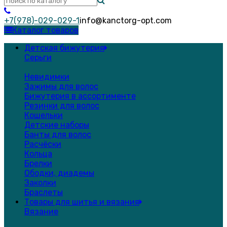
+7(978)-029-029-1
info@kanctorg-opt.com
Каталог товаров
Детская бижутерия
Серьги
Невидимки
Зажимы для волос
Бижутерия в ассортименте
Резинки для волос
Кошельки
Детские наборы
Банты для волос
Расчёски
Кольца
Брелки
Ободки, диадемы
Заколки
Браслеты
Товары для шитья и вязания
Вязание