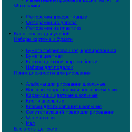
Магнитные и пробковые доски, магниты
Фоторамки
Фоторамки декоративные
Фоторамки из дерева
Фоторамки из пластика
Канцтовары для учёбы
Наборы картона и бумаги
Бумага гофрированная, крепированная
Бумага цветная
Картон цветной, картон белый
Наборы для поделок
Принадлежности для рисования
Альбомы для рисования школьные
Восковые карандаши и восковые мелки
Карандаши цветные школьные
Кисти школьные
Краски для рисования школьные
Сопутствующий товар для рисования
Фломастеры
Мел
Блокноты детские