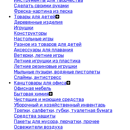
Инструменты для творчества
Сделать своими руками
Фреска-картина из песка
Товары для детей
Деревянные изделия
Игрушки
Конструкторы
Настольные игры
Разное из товаров для детей
Аксессуары для плавания
Ветерки, летние игры
Летние игрушки из пластика
Летние резиновые игрушки
Мыльные пузыри, водяные пистолеты
Слаймы, антистресс
Канцтовары для офиса
Офисная мебель
Бытовая химия
Чистящие и моющие средства
Уборочный и хозяйственный инвентарь
Тряпки, салфетки, губки, туалетная бумага
Средства защиты
Пакеты для мусора, перчатки, прочее
Освежители воздуха