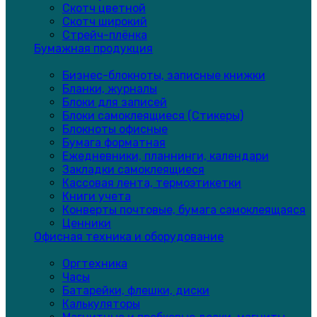
Скотч цветной
Скотч широкий
Стрейч-плёнка
Бумажная продукция
Бизнес-блокноты, записные книжки
Бланки, журналы
Блоки для записей
Блоки самоклеящиеся (Стикеры)
Блокноты офисные
Бумага форматная
Ежедневники, планнинги, календари
Закладки самоклеящиеся
Кассовая лента, термоэтикетки
Книги учета
Конверты почтовые, бумага самоклеящаяся
Ценники
Офисная техника и оборудование
Оргтехника
Часы
Батарейки, флешки, диски
Калькуляторы