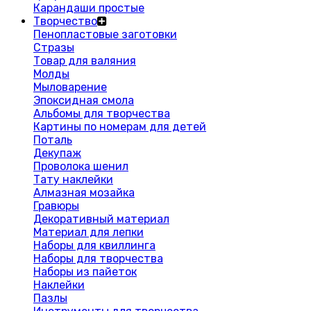
Карандаши простые
Творчество
Пенопластовые заготовки
Стразы
Товар для валяния
Молды
Мыловарение
Эпоксидная смола
Альбомы для творчества
Картины по номерам для детей
Поталь
Декупаж
Проволока шенил
Тату наклейки
Алмазная мозайка
Гравюры
Декоративный материал
Материал для лепки
Наборы для квиллинга
Наборы для творчества
Наборы из пайеток
Наклейки
Пазлы