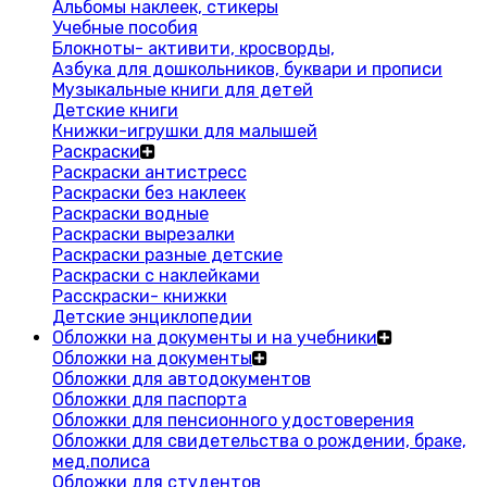
Альбомы наклеек, стикеры
Учебные пособия
Блокноты- активити, кросворды,
Азбука для дошкольников, буквари и прописи
Музыкальные книги для детей
Детские книги
Книжки-игрушки для малышей
Раскраски
Раскраски антистресс
Раскраски без наклеек
Раскраски водные
Раскраски вырезалки
Раскраски разные детские
Раскраски с наклейками
Расскраски- книжки
Детские энциклопедии
Обложки на документы и на учебники
Обложки на документы
Обложки для автодокументов
Обложки для паспорта
Обложки для пенсионного удостоверения
Обложки для свидетельства о рождении, браке,
мед.полиса
Обложки для студентов