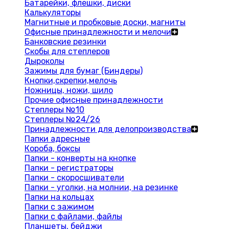
Батарейки, флешки, диски
Калькуляторы
Магнитные и пробковые доски, магниты
Офисные принадлежности и мелочи
Банковские резинки
Скобы для степлеров
Дыроколы
Зажимы для бумаг (Биндеры)
Кнопки,скрепки,мелочь
Ножницы, ножи, шило
Прочие офисные принадлежности
Степлеры №10
Степлеры №24/26
Принадлежности для делопроизводства
Папки адресные
Короба, боксы
Папки - конверты на кнопке
Папки - регистраторы
Папки - скоросшиватели
Папки - уголки, на молнии, на резинке
Папки на кольцах
Папки с зажимом
Папки с файлами, файлы
Планшеты, бейджи