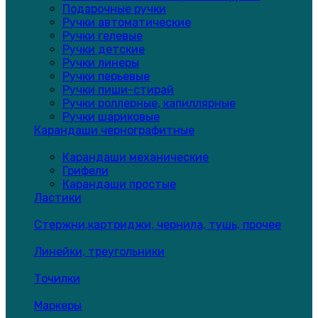
Подарочные ручки
Ручки автоматические
Ручки гелевые
Ручки детские
Ручки линеры
Ручки перьевые
Ручки пиши-стирай
Ручки роллерные, капиллярные
Ручки шариковые
Карандаши чернографитные
Карандаши механические
Грифели
Карандаши простые
Ластики
Стержни,картриджи, чернила, тушь, прочее
Линейки, треугольники
Точилки
Маркеры