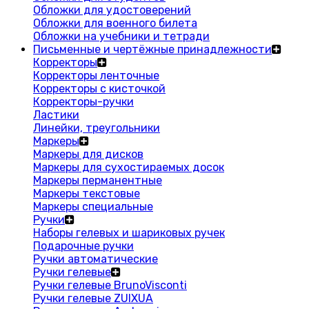
Обложки для удостоверений
Обложки для военного билета
Обложки на учебники и тетради
Письменные и чертёжные принадлежности
Корректоры
Корректоры ленточные
Корректоры с кисточкой
Корректоры-ручки
Ластики
Линейки, треугольники
Маркеры
Маркеры для дисков
Маркеры для сухостираемых досок
Маркеры перманентные
Маркеры текстовые
Маркеры специальные
Ручки
Наборы гелевых и шариковых ручек
Подарочные ручки
Ручки автоматические
Ручки гелевые
Ручки гелевые BrunoVisconti
Ручки гелевые ZUIXUA