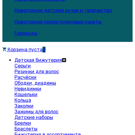
Новогодние детские ручки и творчество
Новогодние полиэтиленовые пакеты
Гирлянды
Корзина пуста
0
Детская бижутерия
Серьги
Резинки для волос
Расчёски
Ободки, диадемы
Невидимки
Кошельки
Кольца
Заколки
Зажимы для волос
Детские наборы
Брелки
Браслеты
Бижутерия в ассортименте