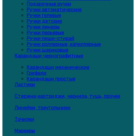
Подарочные ручки
Ручки автоматические
Ручки гелевые
Ручки детские
Ручки линеры
Ручки перьевые
Ручки пиши-стирай
Ручки роллерные, капиллярные
Ручки шариковые
Карандаши чернографитные
Карандаши механические
Грифели
Карандаши простые
Ластики
Стержни,картриджи, чернила, тушь, прочее
Линейки, треугольники
Точилки
Маркеры