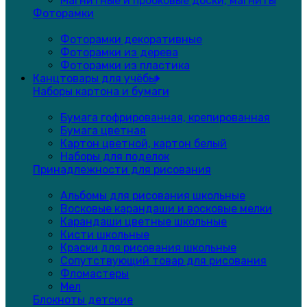
Магнитные и пробковые доски, магниты
Фоторамки
Фоторамки декоративные
Фоторамки из дерева
Фоторамки из пластика
Канцтовары для учёбы
Наборы картона и бумаги
Бумага гофрированная, крепированная
Бумага цветная
Картон цветной, картон белый
Наборы для поделок
Принадлежности для рисования
Альбомы для рисования школьные
Восковые карандаши и восковые мелки
Карандаши цветные школьные
Кисти школьные
Краски для рисования школьные
Сопутствующий товар для рисования
Фломастеры
Мел
Блокноты детские