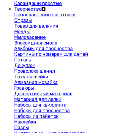
Карандаши простые
Творчество
Пенопластовые заготовки
Стразы
Товар для валяния
Молды
Мыловарение
Эпоксидная смола
Альбомы для творчества
Картины по номерам для детей
Поталь
Декупаж
Проволока шенил
Тату наклейки
Алмазная мозайка
Гравюры
Декоративный материал
Материал для лепки
Наборы для квиллинга
Наборы для творчества
Наборы из пайеток
Наклейки
Пазлы