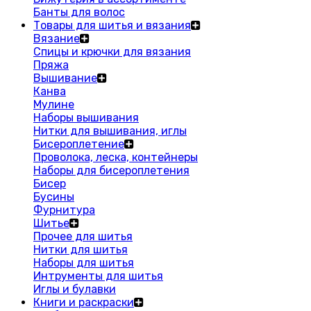
Банты для волос
Товары для шитья и вязания
Вязание
Спицы и крючки для вязания
Пряжа
Вышивание
Канва
Мулине
Наборы вышивания
Нитки для вышивания, иглы
Бисероплетение
Проволока, леска, контейнеры
Наборы для бисероплетения
Бисер
Бусины
Фурнитура
Шитье
Прочее для шитья
Нитки для шитья
Наборы для шитья
Интрументы для шитья
Иглы и булавки
Книги и раскраски