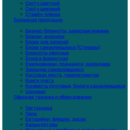
Скотч цветной
Скотч широкий
Стрейч-плёнка
Бумажная продукция
Бизнес-блокноты, записные книжки
Бланки, журналы
Блоки для записей
Блоки самоклеящиеся (Стикеры)
Блокноты офисные
Бумага форматная
Ежедневники, планнинги, календари
Закладки самоклеящиеся
Кассовая лента, термоэтикетки
Книги учета
Конверты почтовые, бумага самоклеящаяся
Ценники
Офисная техника и оборудование
Оргтехника
Часы
Батарейки, флешки, диски
Калькуляторы