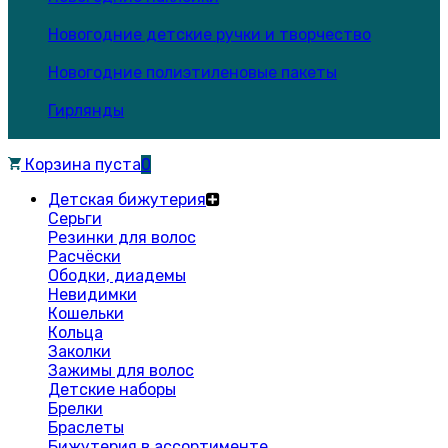
Новогодние детские ручки и творчество
Новогодние полиэтиленовые пакеты
Гирлянды
Корзина пуста
0
Детская бижутерия
Серьги
Резинки для волос
Расчёски
Ободки, диадемы
Невидимки
Кошельки
Кольца
Заколки
Зажимы для волос
Детские наборы
Брелки
Браслеты
Бижутерия в ассортименте