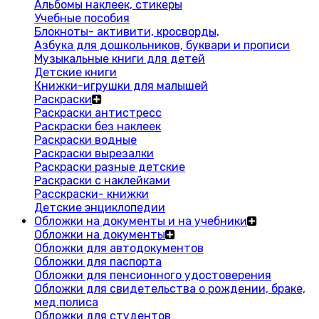
Альбомы наклеек, стикеры
Учебные пособия
Блокноты- активити, кросворды,
Азбука для дошкольников, буквари и прописи
Музыкальные книги для детей
Детские книги
Книжки-игрушки для малышей
Раскраски
Раскраски антистресс
Раскраски без наклеек
Раскраски водные
Раскраски вырезалки
Раскраски разные детские
Раскраски с наклейками
Расскраски- книжки
Детские энциклопедии
Обложки на документы и на учебники
Обложки на документы
Обложки для автодокументов
Обложки для паспорта
Обложки для пенсионного удостоверения
Обложки для свидетельства о рождении, браке,
мед.полиса
Обложки для студентов