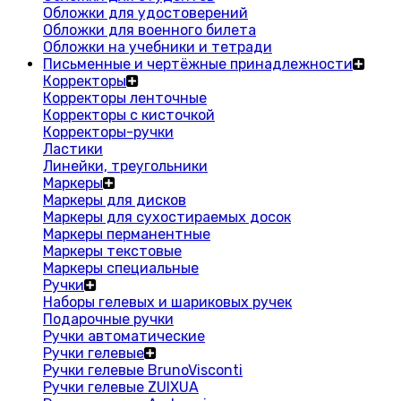
Обложки для удостоверений
Обложки для военного билета
Обложки на учебники и тетради
Письменные и чертёжные принадлежности
Корректоры
Корректоры ленточные
Корректоры с кисточкой
Корректоры-ручки
Ластики
Линейки, треугольники
Маркеры
Маркеры для дисков
Маркеры для сухостираемых досок
Маркеры перманентные
Маркеры текстовые
Маркеры специальные
Ручки
Наборы гелевых и шариковых ручек
Подарочные ручки
Ручки автоматические
Ручки гелевые
Ручки гелевые BrunoVisconti
Ручки гелевые ZUIXUA