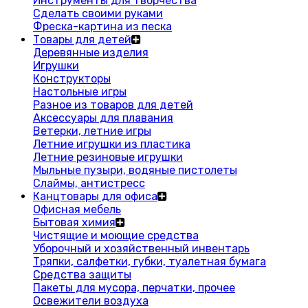
Инструменты для творчества
Сделать своими руками
Фреска-картина из песка
Товары для детей
Деревянные изделия
Игрушки
Конструкторы
Настольные игры
Разное из товаров для детей
Аксессуары для плавания
Ветерки, летние игры
Летние игрушки из пластика
Летние резиновые игрушки
Мыльные пузыри, водяные пистолеты
Слаймы, антистресс
Канцтовары для офиса
Офисная мебель
Бытовая химия
Чистящие и моющие средства
Уборочный и хозяйственный инвентарь
Тряпки, салфетки, губки, туалетная бумага
Средства защиты
Пакеты для мусора, перчатки, прочее
Освежители воздуха