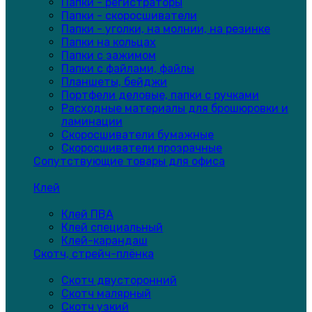
Папки - регистраторы
Папки - скоросшиватели
Папки - уголки, на молнии, на резинке
Папки на кольцах
Папки с зажимом
Папки с файлами, файлы
Планшеты, бейджи
Портфели деловые, папки с ручками
Расходные материалы для брошюровки и
ламинации
Скоросшиватели бумажные
Скоросшиватели прозрачные
Сопутствующие товары для офиса
Клей
Клей ПВА
Клей специальный
Клей-карандаш
Скотч, стрейч-плёнка
Скотч двусторонний
Скотч малярный
Скотч узкий