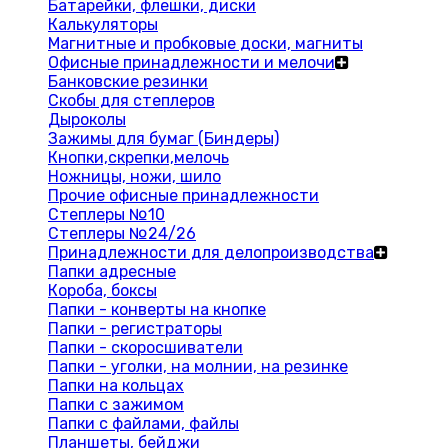
Батарейки, флешки, диски
Калькуляторы
Магнитные и пробковые доски, магниты
Офисные принадлежности и мелочи
Банковские резинки
Скобы для степлеров
Дыроколы
Зажимы для бумаг (Биндеры)
Кнопки,скрепки,мелочь
Ножницы, ножи, шило
Прочие офисные принадлежности
Степлеры №10
Степлеры №24/26
Принадлежности для делопроизводства
Папки адресные
Короба, боксы
Папки - конверты на кнопке
Папки - регистраторы
Папки - скоросшиватели
Папки - уголки, на молнии, на резинке
Папки на кольцах
Папки с зажимом
Папки с файлами, файлы
Планшеты, бейджи