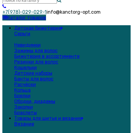
+7(978)-029-029-1
info@kanctorg-opt.com
Каталог товаров
Детская бижутерия
Серьги
Невидимки
Зажимы для волос
Бижутерия в ассортименте
Резинки для волос
Кошельки
Детские наборы
Банты для волос
Расчёски
Кольца
Брелки
Ободки, диадемы
Заколки
Браслеты
Товары для шитья и вязания
Вязание