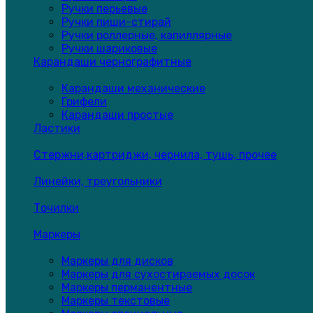
Ручки перьевые
Ручки пиши-стирай
Ручки роллерные, капиллярные
Ручки шариковые
Карандаши чернографитные
Карандаши механические
Грифели
Карандаши простые
Ластики
Стержни,картриджи, чернила, тушь, прочее
Линейки, треугольники
Точилки
Маркеры
Маркеры для дисков
Маркеры для сухостираемых досок
Маркеры перманентные
Маркеры текстовые