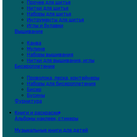
Прочее для шитья
Нитки для шитья
Наборы для шитья
Интрументы для шитья
Иглы и булавки
Вышивание
Канва
Мулине
Наборы вышивания
Нитки для вышивания, иглы
Бисероплетение
Проволока, леска, контейнеры
Наборы для бисероплетения
Бисер
Бусины
Фурнитура
Книги и раскраски
Альбомы наклеек, стикеры
Музыкальные книги для детей