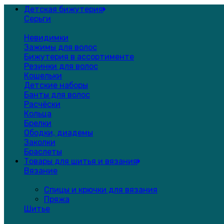
Детская бижутерия
Серьги
Невидимки
Зажимы для волос
Бижутерия в ассортименте
Резинки для волос
Кошельки
Детские наборы
Банты для волос
Расчёски
Кольца
Брелки
Ободки, диадемы
Заколки
Браслеты
Товары для шитья и вязания
Вязание
Спицы и крючки для вязания
Пряжа
Шитье